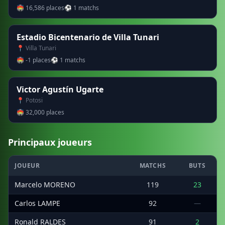
🏟 16,586 places
⚽ 1 matchs
Estadio Bicentenario de Villa Tunari
📍 Villa Tunari
🏟 -1 places
⚽ 1 matchs
Victor Agustín Ugarte
📍 Potosi
🏟 32,000 places
Principaux joueurs
JOUEUR
MATCHS
BUTS
Marcelo MORENO
119
23
Carlos LAMPE
92
—
Ronald RALDES
91
2