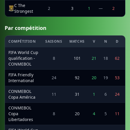
C The
2
3
1
—
2
3
Strongest
Par compétition
COMPÉTITION
SAISONS
MATCHS
V
N
D
M
FIFA World Cup
qualification -
8
101
21
18
62
1
CONMEBOL
FIFA Friendly
24
92
20
19
53
International
CONMEBOL
11
31
1
6
24
Copa América
CONMEBOL
Copa
8
20
4
5
11
Libertadores