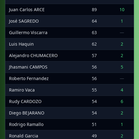
Juan Carlos ARCE
89
10
José SAGREDO
64
1
Guillermo Viscarra
63
—
Luis Haquin
62
2
Alejandro CHUMACERO
57
2
Jhasmani CAMPOS
56
5
Roberto Fernandez
56
—
Ramiro Vaca
55
4
Rudy CARDOZO
54
6
Diego BEJARANO
54
2
Rodrigo Ramallo
51
1
Ronald Garcia
49
2