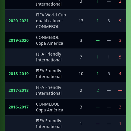
·
3
1
—
2
International
FIFA World Cup
2020-2021
qualification -
13
1
3
9
CONMEBOL
CONMEBOL
2019-2020
3
—
—
3
Copa América
FIFA Friendly
·
7
1
1
5
International
FIFA Friendly
2018-2019
10
1
5
4
International
FIFA Friendly
2017-2018
2
2
—
—
International
CONMEBOL
2016-2017
3
—
—
3
Copa América
FIFA Friendly
·
1
—
—
1
International