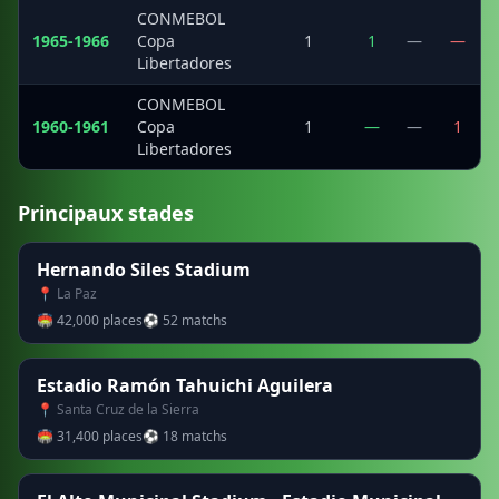
CONMEBOL
1965-1966
Copa
1
1
—
—
Libertadores
CONMEBOL
1960-1961
Copa
1
—
—
1
Libertadores
Principaux stades
Hernando Siles Stadium
📍 La Paz
🏟 42,000 places
⚽ 52 matchs
Estadio Ramón Tahuichi Aguilera
📍 Santa Cruz de la Sierra
🏟 31,400 places
⚽ 18 matchs