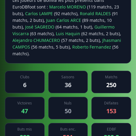
Les joueurs de Bolivia les plus présents dans
EuroDBfoot sont :
Marcelo MORENO
(119 matchs, 23
buts),
Carlos LAMPE
(92 matchs),
Ronald RALDES
(91
matchs, 2 buts),
Juan Carlos ARCE
(89 matchs, 10
buts),
José SAGREDO
(64 matchs, 1 but),
Guillermo
Viscarra
(63 matchs),
Luis Haquin
(62 matchs, 2 buts),
Alejandro CHUMACERO
(57 matchs, 2 buts),
Jhasmani
CAMPOS
(56 matchs, 5 buts),
Roberto Fernandez
(56
matchs).
Clubs
Saisons
Matchs
6
36
250
Victoires
Nuls
Défaites
47
50
153
Buts mis
Buts enc.
EDBF