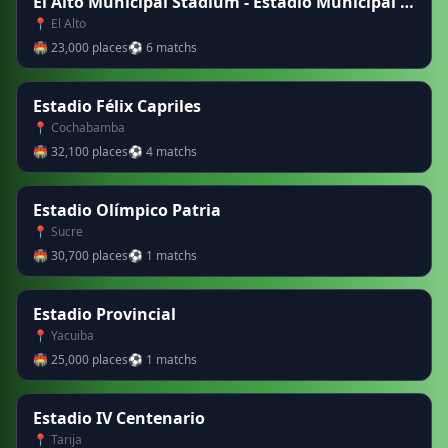
El Alto Municipal Stadium - Estadio Municipal de Villa Ingenio
📍 El Alto
🏟 23,000 places
⚽ 6 matchs
Estadio Félix Capriles
📍 Cochabamba
🏟 32,100 places
⚽ 4 matchs
Estadio Olímpico Patria
📍 Sucre
🏟 30,700 places
⚽ 1 matchs
Estadio Provincial
📍 Yacuiba
🏟 25,000 places
⚽ 1 matchs
Estadio IV Centenario
📍 Tarija