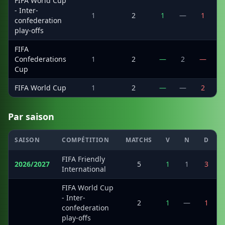
FIFA World Cup
- Inter-
1
2
1
—
1
confederation
play-offs
FIFA
Confederations
1
2
—
2
—
Cup
FIFA World Cup
1
2
—
—
2
Par saison
SAISON
COMPÉTITION
MATCHS
V
N
D
FIFA Friendly
2026/2027
5
1
1
3
International
FIFA World Cup
- Inter-
·
2
1
—
1
confederation
play-offs