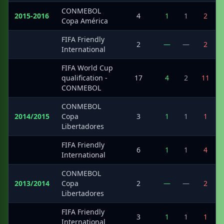
CONMEBOL
2015-2016
4
1
1
2
Copa América
FIFA Friendly
·
2
—
—
2
International
FIFA World Cup
·
qualification -
17
4
2
11
CONMEBOL
CONMEBOL
2014/2015
Copa
3
1
1
1
Libertadores
FIFA Friendly
·
6
1
1
4
International
CONMEBOL
2013/2014
Copa
2
—
—
2
Libertadores
FIFA Friendly
·
3
1
1
1
International