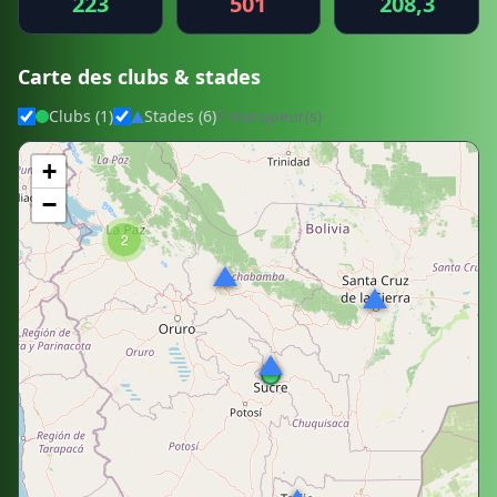
223
501
208,3
Carte des clubs & stades
Clubs (1)
Stades (6)
7 marqueur(s)
+
−
2