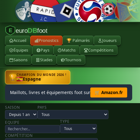
DB
euro
foot
E
Accueil
Pronostics
🏆 Palmarès
Joueurs
Équipes
Pays
Matchs
Compétitions
Saisons
Stades
Tournois
CHAMPION DU MONDE 2026 !
🏆
Espagne
Maillots, livres et équipements foot sur
🛒 Amazon.fr
SAISON
PAYS
TYPE
EQUIPE
COMPÉTITION