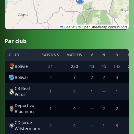
Leaflet
|
© OpenStreetMap contributors
Par club
CLUB
SAISONS
MATCHS
V
N
D
MI
Bolivie
31
230
43
45
142
20
Bolivar
2
7
2
2
3
7
CB Real
1
2
1
—
1
2
Potosí
Deportivo
1
4
—
2
2
2
Blooming
CD Jorge
2
4
—
1
3
3
Wilstermann