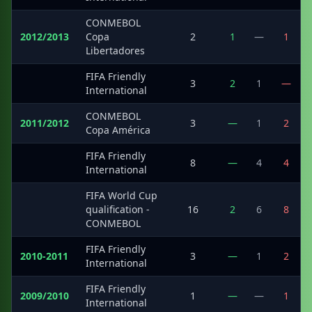
CONMEBOL
2012/2013
Copa
2
1
—
1
Libertadores
FIFA Friendly
·
3
2
1
—
International
CONMEBOL
2011/2012
3
—
1
2
Copa América
FIFA Friendly
·
8
—
4
4
International
FIFA World Cup
·
qualification -
16
2
6
8
CONMEBOL
FIFA Friendly
2010-2011
3
—
1
2
International
FIFA Friendly
2009/2010
1
—
—
1
International