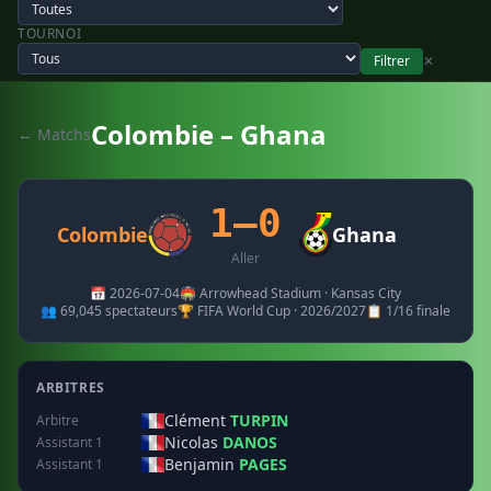
TOURNOI
Filtrer
✕
Colombie – Ghana
← Matchs
1–0
Colombie
Ghana
Aller
📅 2026-07-04
🏟️ Arrowhead Stadium · Kansas City
👥 69,045 spectateurs
🏆 FIFA World Cup · 2026/2027
📋 1/16 finale
ARBITRES
Clément
TURPIN
Arbitre
Nicolas
DANOS
Assistant 1
Benjamin
PAGES
Assistant 1