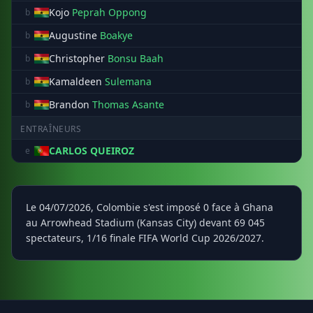
Kojo
Peprah Oppong
b
Augustine
Boakye
b
Christopher
Bonsu Baah
b
Kamaldeen
Sulemana
b
Brandon
Thomas Asante
b
ENTRAÎNEURS
CARLOS QUEIROZ
e
Le 04/07/2026, Colombie s'est imposé 0 face à Ghana
au Arrowhead Stadium (Kansas City) devant 69 045
spectateurs, 1/16 finale FIFA World Cup 2026/2027.