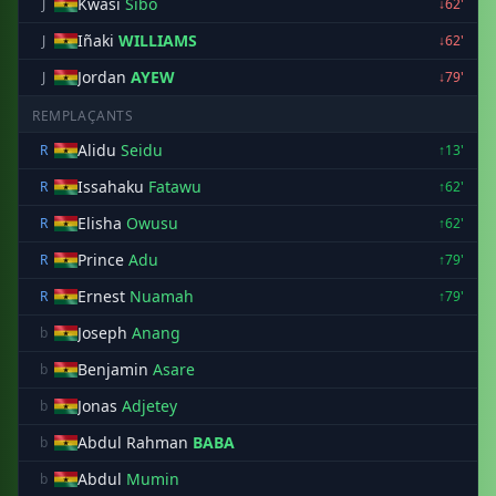
Kwasi
Sibo
J
↓62'
Iñaki
WILLIAMS
J
↓62'
Jordan
AYEW
J
↓79'
REMPLAÇANTS
Alidu
Seidu
R
↑13'
Issahaku
Fatawu
R
↑62'
Elisha
Owusu
R
↑62'
Prince
Adu
R
↑79'
Ernest
Nuamah
R
↑79'
Joseph
Anang
b
Benjamin
Asare
b
Jonas
Adjetey
b
Abdul Rahman
BABA
b
Abdul
Mumin
b