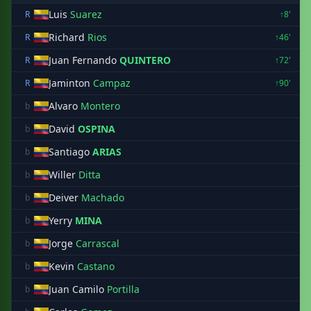
Luis
Suarez
R
↑8'
Richard
Rios
R
↑46'
Juan Fernando
QUINTERO
R
↑72'
Jaminton
Campaz
R
↑90'
Alvaro
Montero
b
David
OSPINA
b
Santiago
ARIAS
b
Willer
Ditta
b
Deiver
Machado
b
Yerry
MINA
b
Jorge
Carrascal
b
Kevin
Castano
b
Juan Camilo
Portilla
b