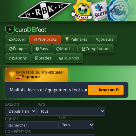
DB
euro
foot
E
Accueil
Pronostics
🏆 Palmarès
Joueurs
Équipes
Pays
Matchs
Compétitions
Saisons
Stades
Tournois
CHAMPION DU MONDE 2026 !
🏆
Espagne
Maillots, livres et équipements foot sur
🛒 Amazon.fr
SAISON
PAYS
TYPE
EQUIPE
COMPÉTITION