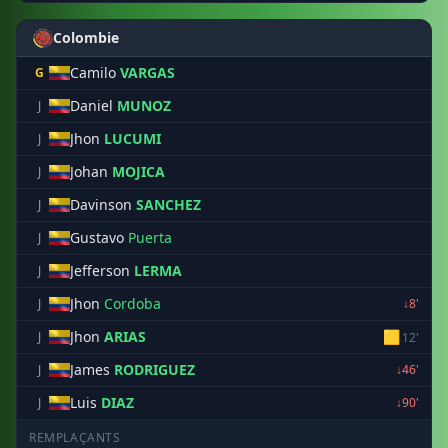
Colombie
Camilo
VARGAS
G
Daniel
MUNOZ
J
Jhon
LUCUMI
J
Johan
MOJICA
J
Davinson
SANCHEZ
J
Gustavo
Puerta
J
Jefferson
LERMA
J
Jhon
Cordoba
J
↓8'
Jhon
ARIAS
🟨
J
12'
James
RODRIGUEZ
J
↓46'
Luis
DIAZ
J
↓90'
REMPLAÇANTS