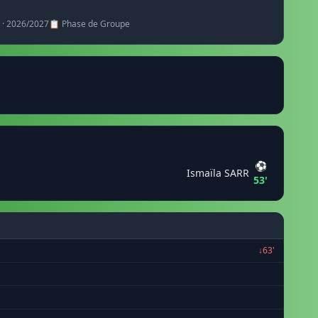
 · 2026/2027
📋 Phase de Groupe
⚽
Ismaïla SARR
53'
↓63'