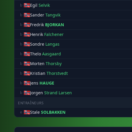
Egil
Selvik
b
Sander
Tangvik
b
Fredrik
BJORKAN
b
Henrik
Falchener
b
Sondre
Langas
b
Thelo
Aasgaard
b
Morten
Thorsby
b
Kristian
Thorstvedt
b
Jens
HAUGE
b
Jorgen
Strand Larsen
b
ENTRAÎNEURS
Stale
SOLBAKKEN
e