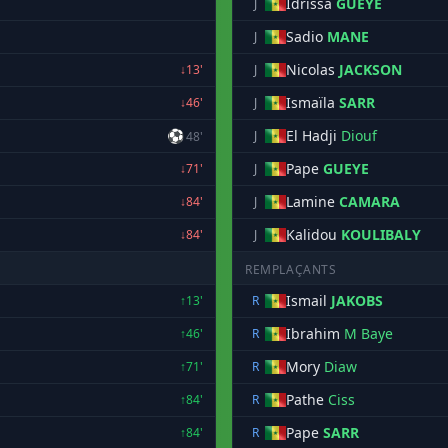
Idrissa
GUEYE
J
Sadio
MANE
J
Nicolas
JACKSON
↓13'
J
Ismaïla
SARR
↓46'
J
⚽
El Hadji
Diouf
J
48'
Pape
GUEYE
↓71'
J
Lamine
CAMARA
↓84'
J
Kalidou
KOULIBALY
↓84'
J
REMPLAÇANTS
Ismail
JAKOBS
↑13'
R
Ibrahim
M Baye
↑46'
R
Mory
Diaw
↑71'
R
Pathe
Ciss
↑84'
R
Pape
SARR
↑84'
R