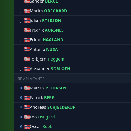
Sander
BERGE
J
Martin
ODEGAARD
J
Julian
RYERSON
J
Fredrik
AURSNES
J
Erling
HAALAND
J
Antonio
NUSA
J
Torbjorn
Heggem
J
Alexander
SORLOTH
J
REMPLAÇANTS
Marcus
PEDERSEN
R
Patrick
BERG
R
Andreas
SCHJELDERUP
R
Leo
Ostigard
R
Oscar
Bobb
R