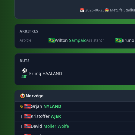
📅 2026-06-23
🏟️ MetLife Stadi
ARBITRES
Wilton
Sampaio
Bruno
Arbitre
Assistant 1
BUTS
⚽
Erling HAALAND
48'
Norvège
Ørjan
NYLAND
G
Kristoffer
AJER
J
David
Moller Wolfe
J