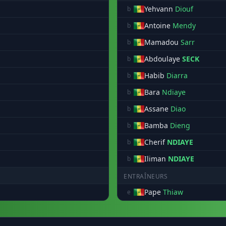
Yehvann
Diouf
b
Antoine
Mendy
b
Mamadou
Sarr
b
Abdoulaye
SECK
b
Habib
Diarra
b
Bara
Ndiaye
b
Assane
Diao
b
Bamba
Dieng
b
Cherif
NDIAYE
b
Iliman
NDIAYE
b
ENTRAÎNEURS
Pape
Thiaw
e