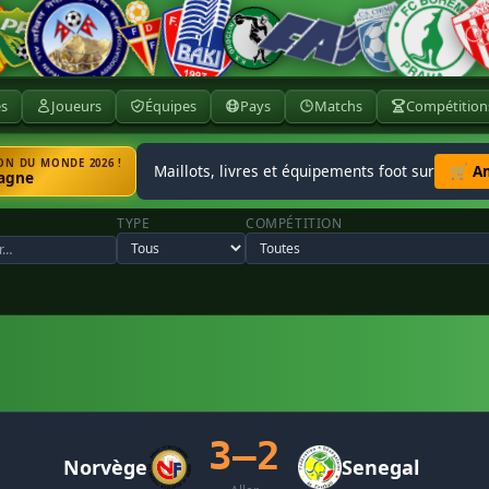
ès
Joueurs
Équipes
Pays
Matchs
Compétition
N DU MONDE 2026 !
Maillots, livres et équipements foot sur
🛒 A
agne
TYPE
COMPÉTITION
3–2
Norvège
Senegal