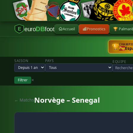
DB
euro
foot
Accueil
Pronostics
🏆 Palmar
E
CHAMPIO
🏆
Esp
SAISON
PAYS
EQUIPE
Filtrer
✕
Norvège – Senegal
← Matchs