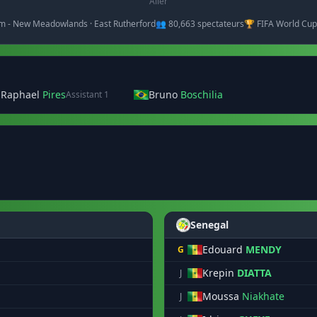
Aller
um - New Meadowlands · East Rutherford
👥 80,663 spectateurs
🏆 FIFA World Cup
 Raphael
Pires
Bruno
Boschilia
Assistant 1
Senegal
Edouard
MENDY
G
Krepin
DIATTA
J
Moussa
Niakhate
J