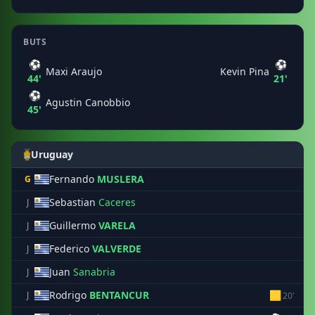
BUTS
⚽
⚽
Maxi Araujo
Kevin Pina
44'
21'
⚽
Agustin Canobbio
45'
Uruguay
Fernando
MUSLERA
G
Sebastian
Caceres
J
Guillermo
VARELA
J
Federico
VALVERDE
J
Juan
Sanabria
J
Rodrigo
BENTANCUR
🟨
J
20'