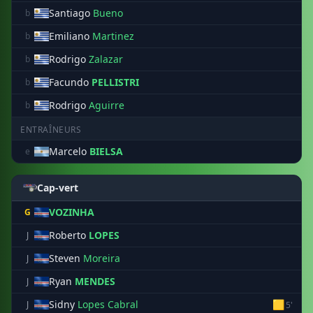
Santiago
Bueno
b
Emiliano
Martinez
b
Rodrigo
Zalazar
b
Facundo
PELLISTRI
b
Rodrigo
Aguirre
b
ENTRAÎNEURS
Marcelo
BIELSA
e
Cap-vert
VOZINHA
G
Roberto
LOPES
J
Steven
Moreira
J
Ryan
MENDES
J
Sidny
Lopes Cabral
🟨
J
5'