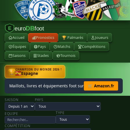
DB
euro
foot
E
Accueil
Pronostics
🏆 Palmarès
Joueurs
Équipes
Pays
Matchs
Compétitions
Saisons
Stades
Tournois
CHAMPION DU MONDE 2026 !
🏆
Espagne
Maillots, livres et équipements foot sur
🛒 Amazon.fr
SAISON
PAYS
TYPE
EQUIPE
COMPÉTITION