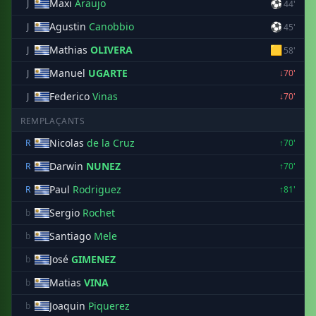
Maxi
Araujo
⚽
J
44'
Agustin
Canobbio
⚽
J
45'
Mathias
OLIVERA
🟨
J
58'
Manuel
UGARTE
J
↓70'
Federico
Vinas
J
↓70'
REMPLAÇANTS
Nicolas
de la Cruz
R
↑70'
Darwin
NUNEZ
R
↑70'
Paul
Rodriguez
R
↑81'
Sergio
Rochet
b
Santiago
Mele
b
José
GIMENEZ
b
Matias
VINA
b
Joaquin
Piquerez
b