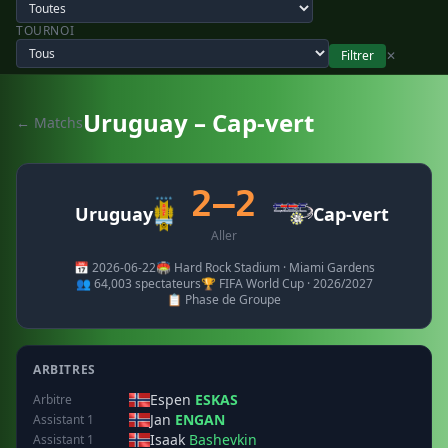
TOURNOI
Filtrer
✕
Uruguay – Cap-vert
← Matchs
2–2
Uruguay
Cap-vert
Aller
📅 2026-06-22
🏟️ Hard Rock Stadium · Miami Gardens
👥 64,003 spectateurs
🏆 FIFA World Cup · 2026/2027
📋 Phase de Groupe
ARBITRES
Espen
ESKAS
Arbitre
Jan
ENGAN
Assistant 1
Isaak
Bashevkin
Assistant 1