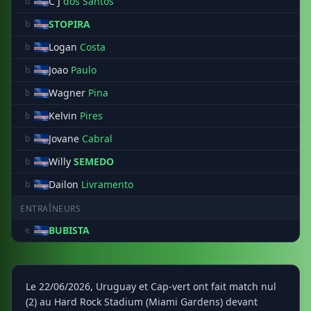
C J
dos Santos
b
STOPIRA
b
Logan
Costa
b
Joao
Paulo
b
Wagner
Pina
b
Kelvin
Pires
b
Jovane
Cabral
b
Willy
SEMEDO
b
Dailon
Livramento
b
ENTRAÎNEURS
BUBISTA
e
Le 22/06/2026, Uruguay et Cap-vert ont fait match nul
(2) au Hard Rock Stadium (Miami Gardens) devant