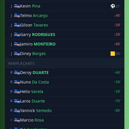
Kevin
Pina
⚽
J
21'
Telmo
Arcanjo
J
↓46'
Gilson
Tavares
J
↓58'
Garry
RODRIGUES
J
↓58'
Jamiro
MONTEIRO
J
↓80'
Diney
Borges
🟨
J
90'
REMPLAÇANTS
Deroy
DUARTE
R
↑46'
Nuno
Da Costa
R
↑58'
Helio
Varela
R
↑58'
Laros
Duarte
R
↑70'
Yannick
Semedo
R
↑80'
Marcio
Rosa
b