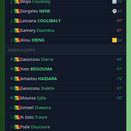
Woyo
Coulibaly
🅿
J
39'
Dorgeles
NENE
⚽
J
39'
Lassana
COULIBALY
J
↓67'
Kamory
Doumbia
J
↓81'
Aliou
DIENG
🟨
J
84'
REMPLAÇANTS
Gaoussou
Diarra
R
↑66'
Yves
BISSOUMA
R
↑67'
Amadou
HAIDARA
R
↑72'
Gaoussou
Diakite
R
↑81'
Moussa
Sylla
R
↑82'
Ismael
Diawara
b
N Golo
Traore
b
Fode
Doucoure
b