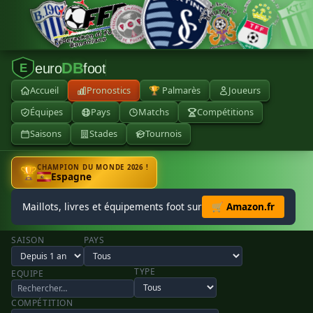
DB
euro
foot
E
Accueil
Pronostics
🏆 Palmarès
Joueurs
Équipes
Pays
Matchs
Compétitions
Saisons
Stades
Tournois
CHAMPION DU MONDE 2026 !
🏆
Espagne
Maillots, livres et équipements foot sur
🛒 Amazon.fr
SAISON
PAYS
TYPE
EQUIPE
COMPÉTITION