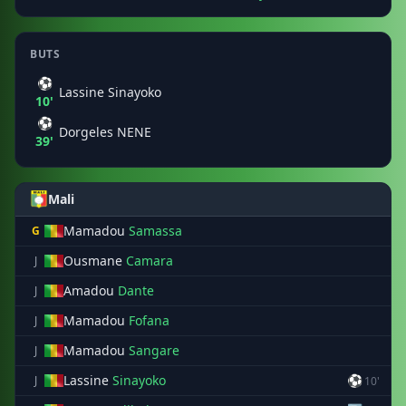
BUTS
⚽
Lassine Sinayoko
10'
⚽
Dorgeles NENE
39'
Mali
Mamadou
Samassa
G
Ousmane
Camara
J
Amadou
Dante
J
Mamadou
Fofana
J
Mamadou
Sangare
J
Lassine
Sinayoko
⚽
J
10'