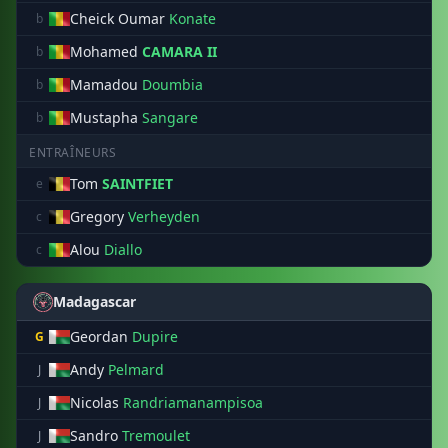
Cheick Oumar
Konate
b
Mohamed
CAMARA II
b
Mamadou
Doumbia
b
Mustapha
Sangare
b
ENTRAÎNEURS
Tom
SAINTFIET
e
Gregory
Verheyden
c
Alou
Diallo
c
Madagascar
Geordan
Dupire
G
Andy
Pelmard
J
Nicolas
Randriamanampisoa
J
Sandro
Tremoulet
J