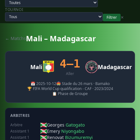
TOURNOI
Filtrer
✕
Mali – Madagascar
← Matchs
4–1
Mali
Madagascar
Aller
📅 2025-10-12
🏟️ Stade du 26 mars · Bamako
🏆 FIFA World Cup qualification - CAF · 2023/2024
📋 Phase de Groupe
ARBITRES
Georges
Gatogato
Arbitre
Emery
Niyongabo
Assistant 1
Renovat
Bizumuremyi
Assistant 1