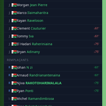
Morgan
Jean Pierre
J
Marco
Ilaimaharitra
J
Rayan
Raveloson
J
Clement
Couturier
J
↓61'
Tommy
Iva
J
↓61'
El Hadari
Raheriniaina
J
↓75'
Bryan
Adinany
J
↓75'
REMPLAÇANTS
Johan
N zi
R
↑61'
Arnaud
Randrianantenaina
R
↑61'
Njiva
RAKOTOHARIMALALA
R
↑75'
Ryan
Ponti
R
↑75'
Michel
Ramandimbisoa
b