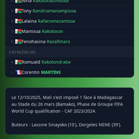
Nina
Rakotohasimbola
b
Tony
Randriamanampisoa
b
Lalaina
Rafanomezantsoa
b
Mamisoa
Rakotoson
b
Fenohasina
Razafimaro
b
ENTRAÎNEURS
Romuald
Rakotondrabe
e
Corentin
MARTINS
c
Le 12/10/2025, Mali s'est imposé 1 face à Madagascar
au Stade du 26 mars (Bamako), Phase de Groupe FIFA
World Cup qualification - CAF 2023/2024.
Buteurs : Lassine Sinayoko (10'), Dorgeles NENE (39').