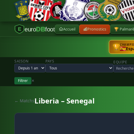
DB
euro
foot
Accueil
Pronostics
🏆 Palmar
E
CHAMPIO
🏆
Esp
SAISON
PAYS
EQUIPE
Filtrer
✕
Liberia – Senegal
← Matchs