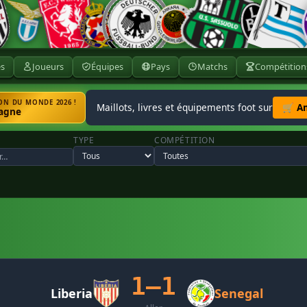
ès
Joueurs
Équipes
Pays
Matchs
Compétition
N DU MONDE 2026 !
Maillots, livres et équipements foot sur
🛒 A
agne
TYPE
COMPÉTITION
1–1
Liberia
Senegal