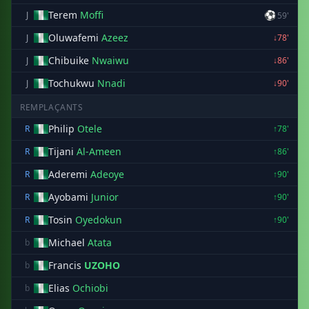
Terem
Moffi
⚽
J
59'
Oluwafemi
Azeez
J
↓78'
Chibuike
Nwaiwu
J
↓86'
Tochukwu
Nnadi
J
↓90'
REMPLAÇANTS
Philip
Otele
R
↑78'
Tijani
Al-Ameen
R
↑86'
Aderemi
Adeoye
R
↑90'
Ayobami
Junior
R
↑90'
Tosin
Oyedokun
R
↑90'
Michael
Atata
b
Francis
UZOHO
b
Elias
Ochiobi
b