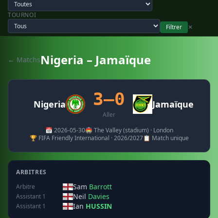
TOURNOI
Filtrer
✕
Nigeria – Jamaïque
← Matchs
3–0
Nigeria
Jamaïque
Aller
📅 2026-05-30
🏟️ The Valley (stadium) · London
🏆 FIFA Friendly International · 2026/2027
📋 Match unique
ARBITRES
Sam
Barrott
Arbitre
Neil
Davies
Assistant 1
Ian
HUSSIN
Assistant 1