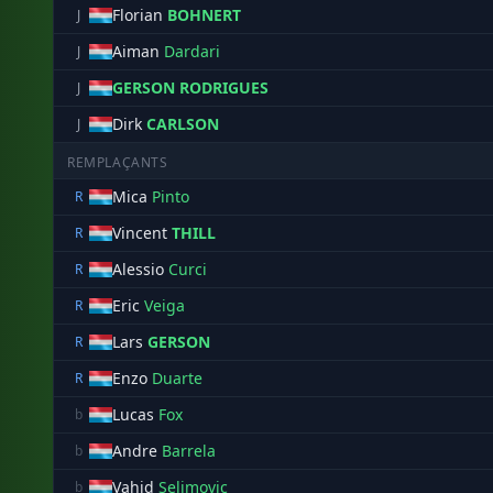
Florian
BOHNERT
J
Aiman
Dardari
J
GERSON RODRIGUES
J
Dirk
CARLSON
J
REMPLAÇANTS
Mica
Pinto
R
Vincent
THILL
R
Alessio
Curci
R
Eric
Veiga
R
Lars
GERSON
R
Enzo
Duarte
R
Lucas
Fox
b
Andre
Barrela
b
Vahid
Selimovic
b