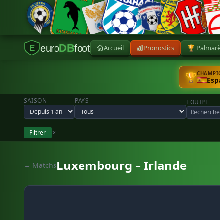
DB
euro
foot
Accueil
Pronostics
🏆 Palmar
E
CHAMPIO
🏆
Esp
SAISON
PAYS
EQUIPE
Filtrer
✕
Luxembourg – Irlande
← Matchs