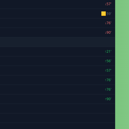
↓57'
🟨
59'
↓76'
↓90'
↑21'
↑56'
↑57'
↑76'
↑76'
↑90'