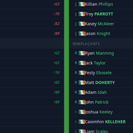
Killian
Phillips
↓62'
J
Troy
PARROTT
↓76'
J
Kasey
McAteer
↓82'
J
Jason
Knight
↓89'
J
REMPLAÇANTS
Ryan
Manning
↑62'
R
Jack
Taylor
↑62'
R
Festy
Ebosele
↑76'
R
Matt
DOHERTY
↑82'
R
Adam
Idah
↑89'
R
John
Patrick
↑89'
R
Joshua
Keeley
b
Caoimhin
KELLEHER
b
Liam
Scales
b