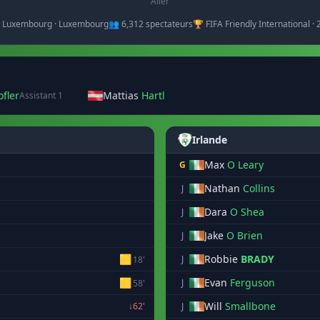
Aller
e Luxembourg · Luxembourg
👥 6,312 spectateurs
🏆 FIFA Friendly International ·
ofler
Mattias
Hartl
Assistant 1
Irlande
Max
O Leary
G
Nathan
Collins
J
Dara
O Shea
J
Jake
O Brien
J
🟨
Robbie
BRADY
J
18'
🟨
Evan
Ferguson
J
58'
Will
Smallbone
↓62'
J