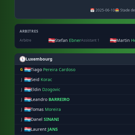
📅 2025-06-10
🏟️ Stade d
ARBITRES
Stefan
Ebner
Martin
H
Arbitre
Assistant 1
Luxembourg
Tiago
Pereira Cardoso
G
Seid
Korac
J
Eldin
Dzogovic
J
Leandro
BARREIRO
J
Tomas
Moreira
J
Danel
SINANI
J
Laurent
JANS
J