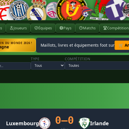
ès
Joueurs
Équipes
Pays
Matchs
Compétition
N DU MONDE 2026 !
Maillots, livres et équipements foot sur
🛒 A
agne
TYPE
COMPÉTITION
0–0
Luxembourg
Irlande