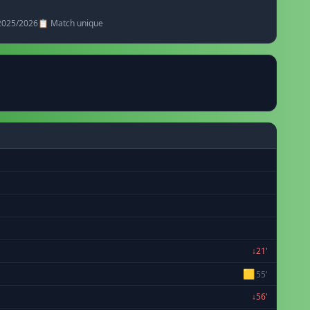
 2025/2026
📋 Match unique
↓21'
🟨
55'
↓56'