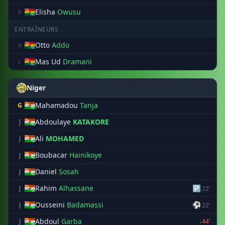
Elisha
Owusu
b
ENTRAÎNEURS
Otto
Addo
e
Mas Ud
Dramani
c
Niger
Mahamadou
Tanja
G
Abdoulaye
KATAKORE
J
Ali
MOHAMED
J
Boubacar
Hainikoye
J
Daniel
Sosah
J
Rahim
Alhassane
🅿
J
22'
Ousseini
Badamassi
⚽
J
22'
Abdoul
Garba
J
↓44'