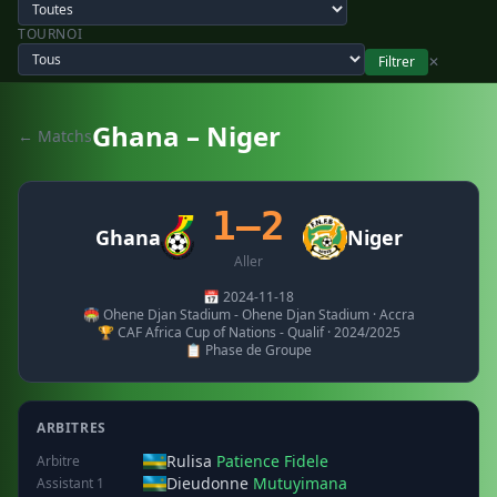
TOURNOI
Filtrer
✕
Ghana – Niger
← Matchs
1–2
Ghana
Niger
Aller
📅 2024-11-18
🏟️ Ohene Djan Stadium - Ohene Djan Stadium · Accra
🏆 CAF Africa Cup of Nations - Qualif · 2024/2025
📋 Phase de Groupe
ARBITRES
Rulisa
Patience Fidele
Arbitre
Dieudonne
Mutuyimana
Assistant 1