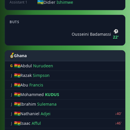
Didier
Ishimwe
Assistant 1
BUTS
⚽
Ousseini Badamassi
22'
Ghana
Abdul
Nurudeen
G
Razak
Simpson
J
Abu
Francis
J
Mohammed
KUDUS
J
Ibrahim
Sulemana
J
Nathaniel
Adjei
J
↓40'
Isaac
Afful
J
↓46'