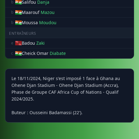
Salifou
Danja
b
Maarouf
Mazou
b
Moussa
Moudou
b
ENTRAÎNEURS
Badou
Zaki
e
Cheick Omar
Diabate
c
Le 18/11/2024, Niger s'est imposé 1 face à Ghana au
Ohene Djan Stadium - Ohene Djan Stadium (Accra),
Phase de Groupe CAF Africa Cup of Nations - Qualif
2024/2025.
Buteur : Ousseini Badamassi (22').