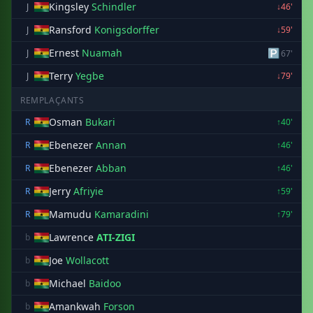
Kingsley
Schindler
J
↓46'
Ransford
Konigsdorffer
J
↓59'
Ernest
Nuamah
🅿
J
67'
Terry
Yegbe
J
↓79'
REMPLAÇANTS
Osman
Bukari
R
↑40'
Ebenezer
Annan
R
↑46'
Ebenezer
Abban
R
↑46'
Jerry
Afriyie
R
↑59'
Mamudu
Kamaradini
R
↑79'
Lawrence
ATI-ZIGI
b
Joe
Wollacott
b
Michael
Baidoo
b
Amankwah
Forson
b