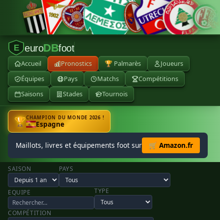
DB
euro
foot
E
Accueil
Pronostics
🏆 Palmarès
Joueurs
Équipes
Pays
Matchs
Compétitions
Saisons
Stades
Tournois
CHAMPION DU MONDE 2026 !
🏆
Espagne
Maillots, livres et équipements foot sur
🛒 Amazon.fr
SAISON
PAYS
TYPE
EQUIPE
COMPÉTITION