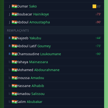
Oumar
Sako
🟨
J
65'
Boubacar
Hainikoye
J
↓73'
Abdoul
Amoustapha
J
↓90'
REMPLAÇANTS
Najeeb
Yakubu
R
↑44'
Abdoul Latif
Goumey
R
↑73'
Chamsoudine
Loukoumane
R
↑90'
Yahaya
Mainassara
b
Mohamed
Abdourahmane
b
Inoussa
Amadou
b
Hassane
Alhabib
b
Amadou
Salissou
b
Salim
Abubakar
b