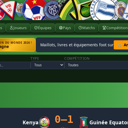
ès
Joueurs
Équipes
Pays
Matchs
Compétition
N DU MONDE 2026 !
Maillots, livres et équipements foot sur
🛒 A
agne
TYPE
COMPÉTITION
0–1
Kenya
Guinée Equator