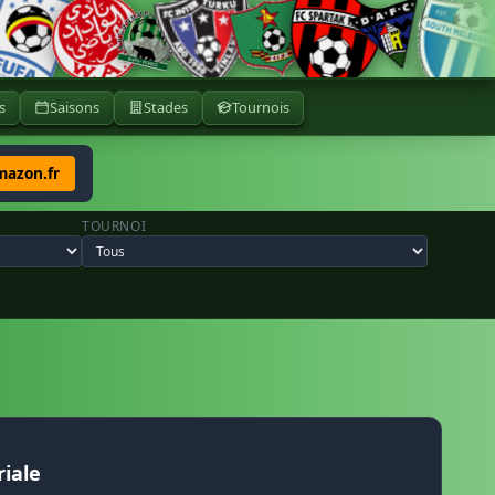
s
Saisons
Stades
Tournois
mazon.fr
TOURNOI
iale