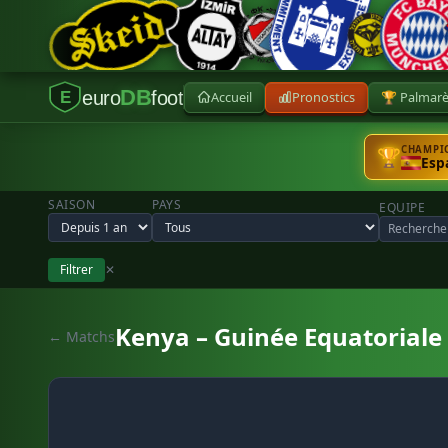
DB
euro
foot
Accueil
Pronostics
🏆 Palmar
E
CHAMPIO
🏆
Esp
SAISON
PAYS
EQUIPE
Filtrer
✕
Kenya – Guinée Equatoriale
← Matchs