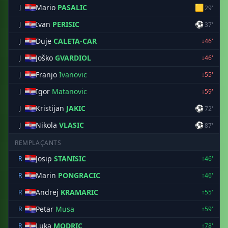
Mario
PASALIC
🟨
J
29'
Ivan
PERISIC
⚽
J
37'
Duje
CALETA-CAR
J
↓46'
Joško
GVARDIOL
J
↓46'
Franjo
Ivanovic
J
↓55'
Igor
Matanovic
J
↓59'
Kristijan
JAKIC
⚽
J
72'
Nikola
VLASIC
⚽
J
87'
REMPLAÇANTS
Josip
STANISIC
R
↑46'
Marin
PONGRACIC
R
↑46'
Andrej
KRAMARIC
R
↑55'
Petar
Musa
R
↑59'
Luka
MODRIC
R
↑78'