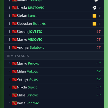
Nikola
KRSTOVIC
⚽
J
17'
Stefan
Loncar
🟨
J
31'
Slobodan
Rubezic
🟨
J
37'
Stevan
JOVETIC
J
↓62'
Marko
VESOVIC
J
↓78'
Andrija
Bulatovic
J
↓78'
REMPLAÇANTS
Marko
Perovic
R
↑46'
Milan
Vukotic
R
↑62'
Vasilije
Adzic
R
↑62'
Nikola
Sipcic
R
↑78'
Milos
Brnovic
R
↑78'
Balsa
Popovic
b