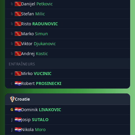
Danijel
Petkovic
b
Stefan
Milic
b
Risto
RADUNOVIC
b
Marko
Simun
b
Viktor
Djukanovic
b
Andrej
Kostic
b
ENTRAÎNEURS
Mirko
VUCINIC
e
Robert
PROSINECKI
c
Croatie
Dominik
LIVAKOVIC
G
Josip
SUTALO
J
Nikola
Moro
J