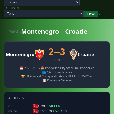
TOURNOI
Filtrer
✕
Montenegro – Croatie
← Matchs
2–3
Montenegro
Croatie
Aller
📅 2025-11-17
🏟️ Podgorica City Stadium · Podgorica
👥 4,673 spectateurs
🏆 FIFA World Cup qualification - UEFA · 2025/2026
📋 Phase de Groupe
ARBITRES
Umut
MELER
Arbitre
Ibrahim
Uyarcan
Assistant 1