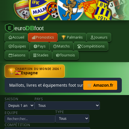
DB
euro
foot
E
Accueil
Pronostics
🏆 Palmarès
Joueurs
Équipes
Pays
Matchs
Compétitions
Saisons
Stades
Tournois
CHAMPION DU MONDE 2026 !
🏆
Espagne
Maillots, livres et équipements foot sur
🛒 Amazon.fr
SAISON
PAYS
TYPE
EQUIPE
COMPÉTITION