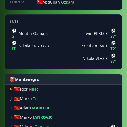
Abdullah
Ozkara
Assistant 1
BUTS
⚽
⚽
Milutin Osmajic
Ivan PERISIC
3'
37'
⚽
⚽
Nikola KRSTOVIC
Kristijan JAKIC
17'
72'
⚽
Nikola VLASIC
87'
Montenegro
Igor
Nikic
G
Marko
Tuci
J
Adam
MARUSIC
J
Marko
JANKOVIC
J
Milutin
Osmajic
⚽
J
3'