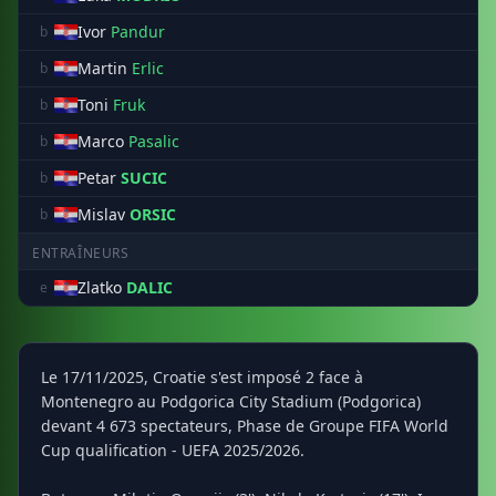
Ivor
Pandur
b
Martin
Erlic
b
Toni
Fruk
b
Marco
Pasalic
b
Petar
SUCIC
b
Mislav
ORSIC
b
ENTRAÎNEURS
Zlatko
DALIC
e
Le 17/11/2025, Croatie s'est imposé 2 face à
Montenegro au Podgorica City Stadium (Podgorica)
devant 4 673 spectateurs, Phase de Groupe FIFA World
Cup qualification - UEFA 2025/2026.