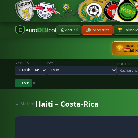
DB
euro
foot
Accueil
Pronostics
🏆 Palmar
E
CHAMPIO
🏆
Esp
SAISON
PAYS
EQUIPE
Filtrer
✕
Haiti – Costa-Rica
← Matchs