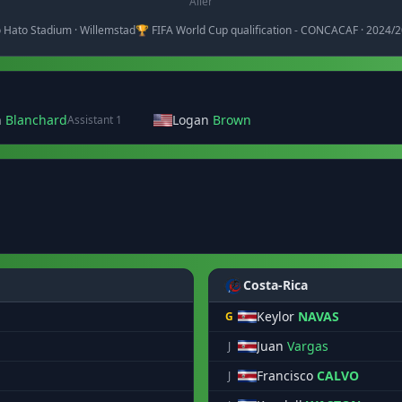
Aller
io Hato Stadium · Willemstad
🏆 FIFA World Cup qualification - CONCACAF · 2024/
n
Blanchard
Logan
Brown
Assistant 1
Costa-Rica
Keylor
NAVAS
G
Juan
Vargas
J
Francisco
CALVO
J