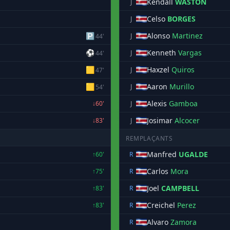
Kendall
WASTON
J
Celso
BORGES
J
🅿
Alonso
Martinez
J
44'
⚽
Kenneth
Vargas
J
44'
🟨
Haxzel
Quiros
J
47'
🟨
Aaron
Murillo
J
54'
Alexis
Gamboa
↓60'
J
Josimar
Alcocer
↓83'
J
REMPLAÇANTS
Manfred
UGALDE
↑60'
R
Carlos
Mora
↑75'
R
Joel
CAMPBELL
↑83'
R
Creichel
Perez
↑83'
R
Alvaro
Zamora
R