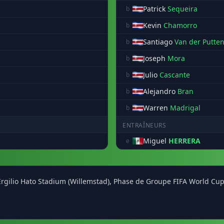
Patrick
Sequeira
b
Kevin
Chamorro
b
Santiago
Van der Putte
b
Joseph
Mora
b
Julio
Cascante
b
Alejandro
Bran
b
Warren
Madrigal
b
ENTRAÎNEURS
Miguel
HERRERA
e
u Ergilio Hato Stadium (Willemstad), Phase de Groupe FIFA World Cu