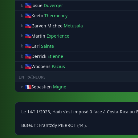
Josue
Duverger
b
Keeto
Thermoncy
b
Garven Michee
Metusala
b
Martin
Experience
b
Carl
Sainte
b
Derrick
Etienne
b
Woobens
Pacius
b
ENTRAÎNEURS
Sebastien
Migne
e
Le 14/11/2025, Haiti s'est imposé 0 face à Costa-Rica a
Buteur : Frantzdy PIERROT (44').