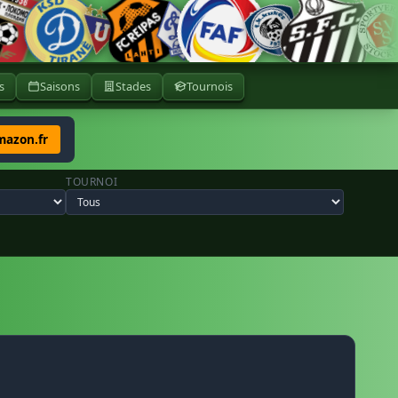
s
Saisons
Stades
Tournois
mazon.fr
TOURNOI