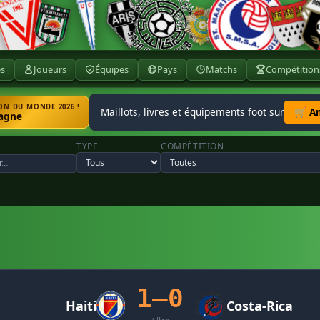
ès
Joueurs
Équipes
Pays
Matchs
Compétition
N DU MONDE 2026 !
Maillots, livres et équipements foot sur
🛒 A
agne
TYPE
COMPÉTITION
1–0
Haiti
Costa-Rica