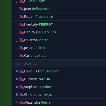
Duke
LaCroix
J
Jean
Bellegarde
J
Ruben
Providence
J
Frantzdy
PIERROT
J
Danley
Jean Jacques
J
Leverton
Pierre
J
Josue
Casimir
J
Carlens
Arcus
J
REMPLAÇANTS
Louicius Don
Deedson
R
Duckens
NAZON
R
Stephane
Lambese
R
Christopher
Attys
R
Alexandre
Pierre
b