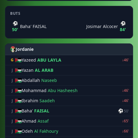
BUTS
⚽
⚽
Baha' FAISAL
Josimar Alcocer
50'
84'
Jordanie
Yazeed
ABU LAYLA
G
↓46'
Yazan
AL ARAB
J
Abdallah
Naseeb
J
Mohammad
Abu Hasheesh
J
↓46'
Ibrahim
Saadeh
J
↓46'
Baha'
FAISAL
⚽
J
50'
Ahmad
Assaf
J
↓65'
Odeh
Al Fakhoury
J
↓66'