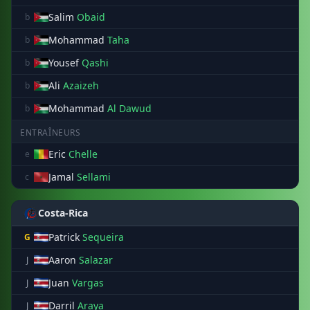
Salim
Obaid
b
Mohammad
Taha
b
Yousef
Qashi
b
Ali
Azaizeh
b
Mohammad
Al Dawud
b
ENTRAÎNEURS
Eric
Chelle
e
Jamal
Sellami
c
Costa-Rica
Patrick
Sequeira
G
Aaron
Salazar
J
Juan
Vargas
J
Darril
Araya
J