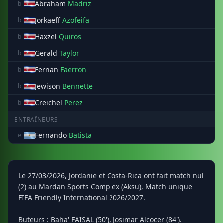
Abraham
Madriz
b
Jorkaeff
Azofeifa
b
Haxzel
Quiros
b
Gerald
Taylor
b
Fernan
Faerron
b
Jewison
Bennette
b
Creichel
Perez
b
ENTRAÎNEURS
Fernando
Batista
e
Le 27/03/2026, Jordanie et Costa-Rica ont fait match nul
(2) au Mardan Sports Complex (Aksu), Match unique
FIFA Friendly International 2026/2027.
Buteurs : Baha' FAISAL (50'), Josimar Alcocer (84').