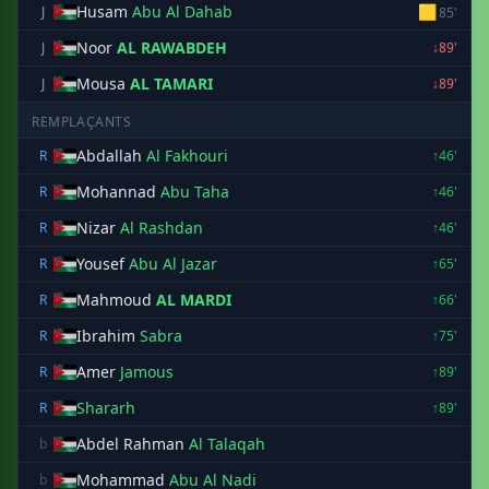
Husam
Abu Al Dahab
🟨
J
85'
Noor
AL RAWABDEH
J
↓89'
Mousa
AL TAMARI
J
↓89'
REMPLAÇANTS
Abdallah
Al Fakhouri
R
↑46'
Mohannad
Abu Taha
R
↑46'
Nizar
Al Rashdan
R
↑46'
Yousef
Abu Al Jazar
R
↑65'
Mahmoud
AL MARDI
R
↑66'
Ibrahim
Sabra
R
↑75'
Amer
Jamous
R
↑89'
Shararh
R
↑89'
Abdel Rahman
Al Talaqah
b
Mohammad
Abu Al Nadi
b