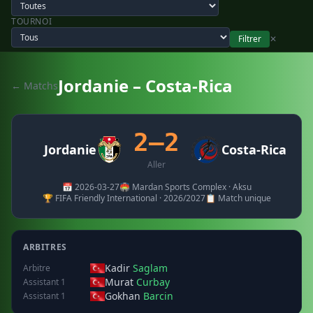
TOURNOI
Filtrer
✕
Jordanie – Costa-Rica
← Matchs
2–2
Jordanie
Costa-Rica
Aller
📅 2026-03-27
🏟️ Mardan Sports Complex · Aksu
🏆 FIFA Friendly International · 2026/2027
📋 Match unique
ARBITRES
Kadir
Saglam
Arbitre
Murat
Curbay
Assistant 1
Gokhan
Barcin
Assistant 1