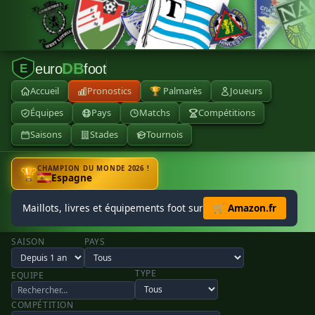
DB
euro
foot
E
Accueil
Pronostics
🏆 Palmarès
Joueurs
Équipes
Pays
Matchs
Compétitions
Saisons
Stades
Tournois
CHAMPION DU MONDE 2026 !
🏆
Espagne
Maillots, livres et équipements foot sur
🛒 Amazon.fr
SAISON
PAYS
TYPE
EQUIPE
COMPÉTITION