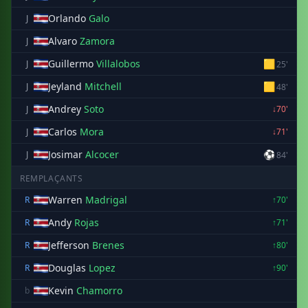
Orlando
Galo
J
Alvaro
Zamora
J
Guillermo
Villalobos
🟨
J
25'
Jeyland
Mitchell
🟨
J
48'
Andrey
Soto
J
↓70'
Carlos
Mora
J
↓71'
Josimar
Alcocer
⚽
J
84'
REMPLAÇANTS
Warren
Madrigal
R
↑70'
Andy
Rojas
R
↑71'
Jefferson
Brenes
R
↑80'
Douglas
Lopez
R
↑90'
Kevin
Chamorro
b