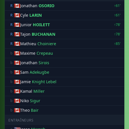
Jonathan
OSORIO
R
↑61'
Cyle
LARIN
R
↑61'
Junior
HOILETT
R
↑78'
Tajon
BUCHANAN
R
↑78'
Mathieu
Choiniere
R
↑85'
Maxime
Crepeau
b
Jonathan
Sirois
b
Sam
Adekugbe
b
Jamie
Knight Lebel
b
Kamal
Miller
b
Niko
Sigur
b
Theo
Bair
b
ENTRAÎNEURS