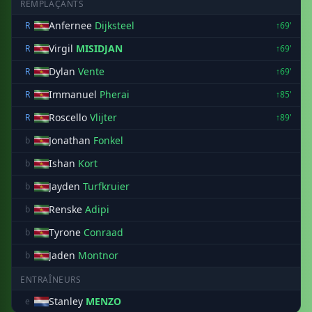
REMPLAÇANTS
Anfernee
Dijksteel
R
↑69'
Virgil
MISIDJAN
R
↑69'
Dylan
Vente
R
↑69'
Immanuel
Pherai
R
↑85'
Roscello
Vlijter
R
↑89'
Jonathan
Fonkel
b
Ishan
Kort
b
Jayden
Turfkruier
b
Renske
Adipi
b
Tyrone
Conraad
b
Jaden
Montnor
b
ENTRAÎNEURS
Stanley
MENZO
e