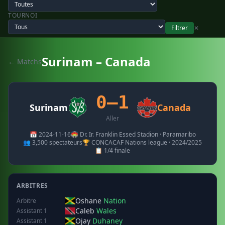
TOURNOI
Filtrer
✕
Surinam – Canada
← Matchs
0–1
Surinam
Canada
Aller
📅 2024-11-16
🏟️ Dr. Ir. Franklin Essed Stadion · Paramaribo
👥 3,500 spectateurs
🏆 CONCACAF Nations league · 2024/2025
📋 1/4 finale
ARBITRES
Oshane
Nation
Arbitre
Caleb
Wales
Assistant 1
Ojay
Duhaney
Assistant 1