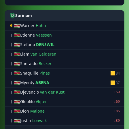
Surinam
Warner
Hahn
G
Etienne
Vaessen
J
Stefano
DENSWIL
J
Liam
van Gelderen
J
Sheraldo
Becker
J
Shaquille
Pinas
🟨
J
34'
Myenty
ABENA
🟨
J
37'
Djevencio
van der Kust
J
↓69'
Gleofilo
Vlijter
J
↓69'
Dion
Malone
J
↓85'
Justin
Lonwijk
J
↓89'