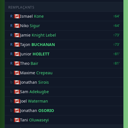
REMPLAÇANTS
Ismael
Kone
R
↑64'
Niko
Sigur
R
↑64'
Jamie
Knight Lebel
R
↑73'
Tajon
BUCHANAN
R
↑73'
Junior
HOILETT
R
↑81'
Theo
Bair
R
↑81'
Maxime
Crepeau
b
Jonathan
Sirois
b
Sam
Adekugbe
b
Joel
Waterman
b
Jonathan
OSORIO
b
Tani
Oluwaseyi
b