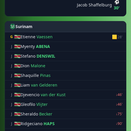
⚽
Jacob Shaffelburg
30'
Surinam
Etienne
Vaessen
🟨
G
28'
Myenty
ABENA
J
Stefano
DENSWIL
J
Dion
Malone
J
Shaquille
Pinas
J
Liam
van Gelderen
J
Djevencio
van der Kust
J
↓46'
Gleofilo
Vlijter
J
↓46'
Sheraldo
Becker
J
↓75'
Ridgeciano
HAPS
J
↓90'