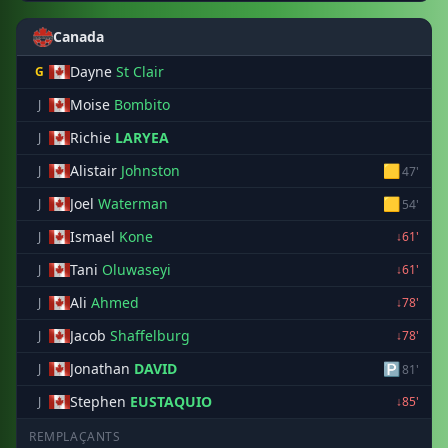
Canada
Dayne
St Clair
G
Moise
Bombito
J
Richie
LARYEA
J
Alistair
Johnston
🟨
J
47'
Joel
Waterman
🟨
J
54'
Ismael
Kone
J
↓61'
Tani
Oluwaseyi
J
↓61'
Ali
Ahmed
J
↓78'
Jacob
Shaffelburg
J
↓78'
Jonathan
DAVID
🅿
J
81'
Stephen
EUSTAQUIO
J
↓85'
REMPLAÇANTS