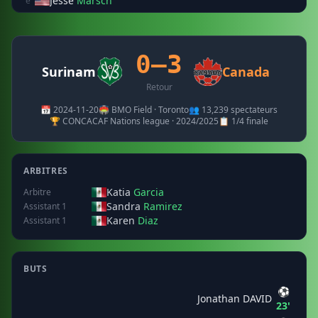
Jesse
Marsch
e
0–3
Surinam
Canada
Retour
📅 2024-11-20
🏟️ BMO Field · Toronto
👥 13,239 spectateurs
🏆 CONCACAF Nations league · 2024/2025
📋 1/4 finale
ARBITRES
Katia
Garcia
Arbitre
Sandra
Ramirez
Assistant 1
Karen
Diaz
Assistant 1
BUTS
⚽
Jonathan DAVID
23'