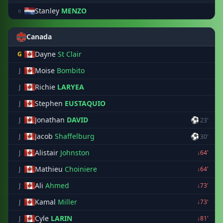
Stanley
MENZO
e
Canada
Dayne
St Clair
G
Moise
Bombito
J
Richie
LARYEA
J
Stephen
EUSTAQUIO
J
Jonathan
DAVID
⚽
J
23'
Jacob
Shaffelburg
⚽
J
30'
Alistair
Johnston
J
↓64'
Mathieu
Choiniere
J
↓64'
Ali
Ahmed
J
↓73'
Kamal
Miller
J
↓73'
Cyle
LARIN
J
↓81'