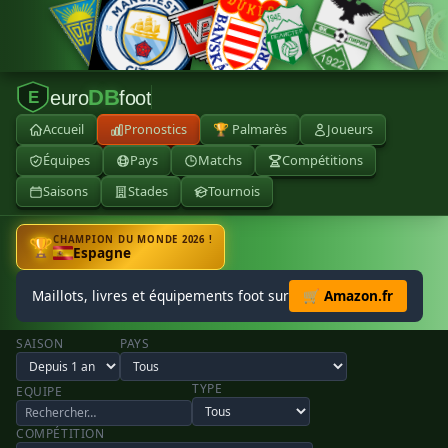
DB
euro
foot
E
Accueil
Pronostics
🏆 Palmarès
Joueurs
Équipes
Pays
Matchs
Compétitions
Saisons
Stades
Tournois
CHAMPION DU MONDE 2026 !
🏆
Espagne
Maillots, livres et équipements foot sur
🛒 Amazon.fr
SAISON
PAYS
TYPE
EQUIPE
COMPÉTITION