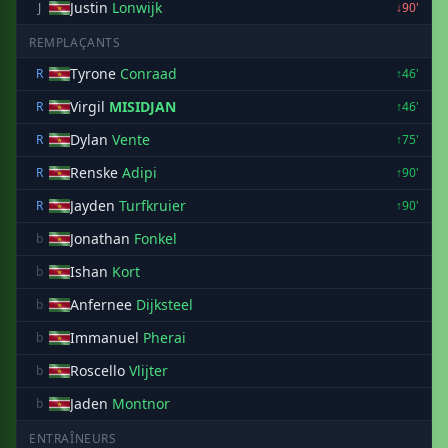
Justin
Lonwijk
J
↓90'
REMPLAÇANTS
Tyrone
Conraad
R
↑46'
Virgil
MISIDJAN
R
↑46'
Dylan
Vente
R
↑75'
Renske
Adipi
R
↑90'
Jayden
Turfkruier
R
↑90'
Jonathan
Fonkel
b
Ishan
Kort
b
Anfernee
Dijksteel
b
Immanuel
Pherai
b
Roscello
Vlijter
b
Jaden
Montnor
b
ENTRAÎNEURS