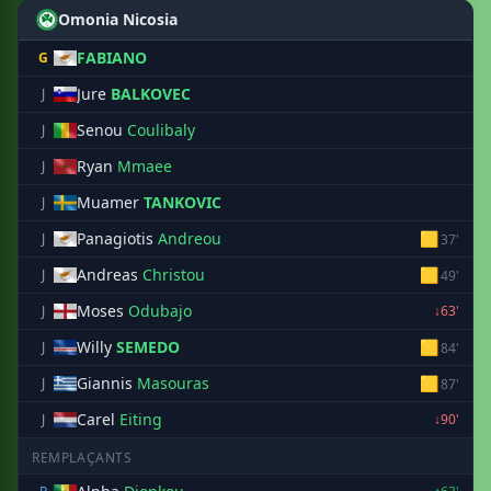
Omonia Nicosia
FABIANO
G
Jure
BALKOVEC
J
Senou
Coulibaly
J
Ryan
Mmaee
J
Muamer
TANKOVIC
J
Panagiotis
Andreou
🟨
J
37'
Andreas
Christou
🟨
J
49'
Moses
Odubajo
J
↓63'
Willy
SEMEDO
🟨
J
84'
Giannis
Masouras
🟨
J
87'
Carel
Eiting
J
↓90'
REMPLAÇANTS