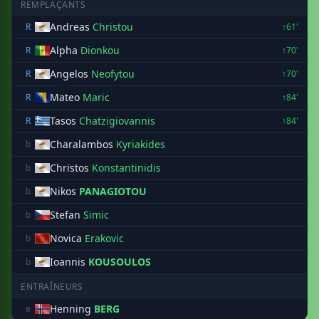
REMPLAÇANTS
Andreas
Christou
R
↑61'
Alpha
Dionkou
R
↑70'
Angelos
Neofytou
R
↑70'
Mateo
Maric
R
↑84'
Tasos
Chatzigiovannis
R
↑84'
Charalambos
Kyriakides
b
Christos
Konstantinidis
b
Nikos
PANAGIOTOU
b
Stefan
Simic
b
Novica
Erakovic
b
Ioannis
KOUSOULOS
b
ENTRAÎNEURS
Henning
BERG
e