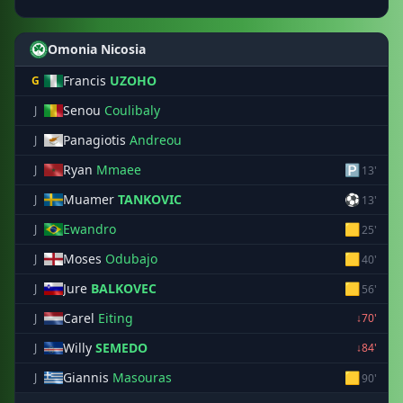
Omonia Nicosia
Francis
UZOHO
G
Senou
Coulibaly
J
Panagiotis
Andreou
J
Ryan
Mmaee
🅿
J
13'
Muamer
TANKOVIC
⚽
J
13'
Ewandro
🟨
J
25'
Moses
Odubajo
🟨
J
40'
Jure
BALKOVEC
🟨
J
56'
Carel
Eiting
J
↓70'
Willy
SEMEDO
J
↓84'
Giannis
Masouras
🟨
J
90'