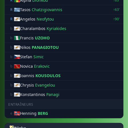
Alpha
Dionkou
R
↑63'
Tasos
Chatzigiovannis
R
↑63'
Angelos
Neofytou
R
↑90'
Charalambos
Kyriakides
b
Francis
UZOHO
b
Nikos
PANAGIOTOU
b
Stefan
Simic
b
Novica
Erakovic
b
Ioannis
KOUSOULOS
b
Chrysis
Evangelou
b
Konstantinos
Panagi
b
ENTRAÎNEURS
Henning
BERG
e