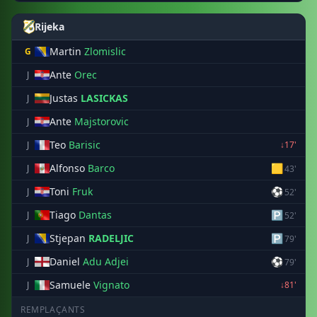
Rijeka
Martin
Zlomislic
G
Ante
Orec
J
Justas
LASICKAS
J
Ante
Majstorovic
J
Teo
Barisic
J
↓17'
Alfonso
Barco
🟨
J
43'
Toni
Fruk
⚽
J
52'
Tiago
Dantas
🅿
J
52'
Stjepan
RADELJIC
🅿
J
79'
Daniel
Adu Adjei
⚽
J
79'
Samuele
Vignato
J
↓81'
REMPLAÇANTS