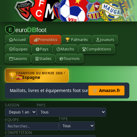
DB
euro
foot
E
Accueil
Pronostics
🏆 Palmarès
Joueurs
Équipes
Pays
Matchs
Compétitions
Saisons
Stades
Tournois
CHAMPION DU MONDE 2026 !
🏆
Espagne
Maillots, livres et équipements foot sur
🛒 Amazon.fr
SAISON
PAYS
TYPE
EQUIPE
COMPÉTITION