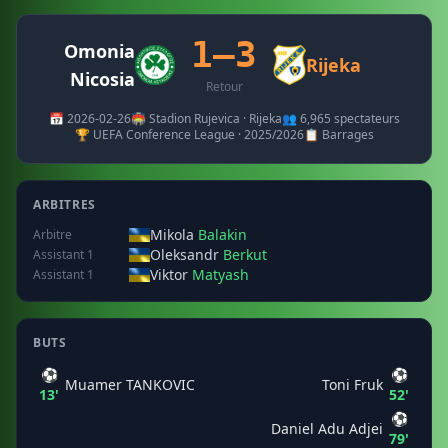
1–3
Omonia
Rijeka
Nicosia
Retour
📅 2026-02-26
🏟️ Stadion Rujevica · Rijeka
👥 6,965 spectateurs
🏆 UEFA Conference League · 2025/2026
📋 Barrages
ARBITRES
Mikola
Balakin
Arbitre
Oleksandr
Berkut
Assistant 1
Viktor
Matyash
Assistant 1
BUTS
⚽
⚽
Muamer TANKOVIC
Toni Fruk
13'
52'
⚽
Daniel Adu Adjei
79'