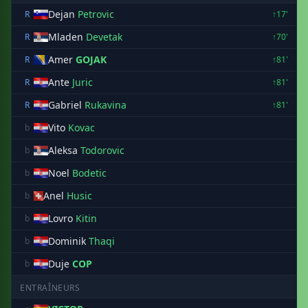
Dejan
Petrovic
R
↑17'
Mladen
Devetak
R
↑70'
Amer
GOJAK
R
↑81'
Ante
Juric
R
↑81'
Gabriel
Rukavina
R
↑81'
Vito
Kovac
b
Aleksa
Todorovic
b
Noel
Bodetic
b
Anel
Husic
b
Lovro
Kitin
b
Dominik
Thaqi
b
Duje
COP
b
ENTRAÎNEURS