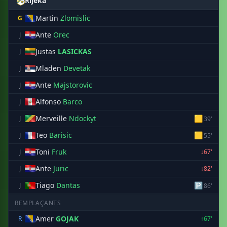
Rijeka
Martin
Zlomislic
G
Ante
Orec
J
Justas
LASICKAS
J
Mladen
Devetak
J
Ante
Majstorovic
J
Alfonso
Barco
J
Merveille
Ndockyt
🟨
J
39'
Teo
Barisic
🟨
J
55'
Toni
Fruk
J
↓67'
Ante
Juric
J
↓82'
Tiago
Dantas
🅿
J
86'
REMPLAÇANTS
Amer
GOJAK
R
↑67'