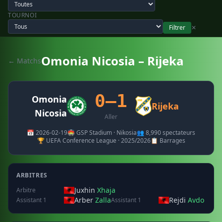
TOURNOI
Filtrer
✕
Omonia Nicosia – Rijeka
← Matchs
0–1
Omonia
Rijeka
Nicosia
Aller
📅 2026-02-19
🏟️ GSP Stadium · Nikosia
👥 8,990 spectateurs
🏆 UEFA Conference League · 2025/2026
📋 Barrages
ARBITRES
Juxhin
Xhaja
Arbitre
Arber
Zalla
Rejdi
Avdo
Assistant 1
Assistant 1