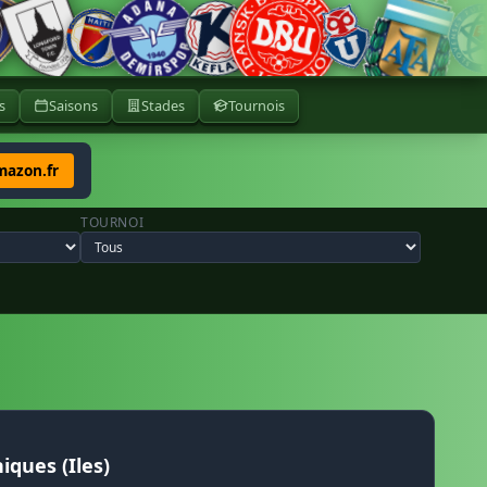
s
Saisons
Stades
Tournois
mazon.fr
TOURNOI
iques (Iles)