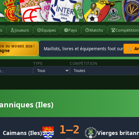
ès
Joueurs
Équipes
Pays
Matchs
Compétition
N DU MONDE 2026 !
Maillots, livres et équipements foot sur
🛒 A
agne
TYPE
COMPÉTITION
anniques (Iles)
1–2
Caimans (Iles)
Vierges britann