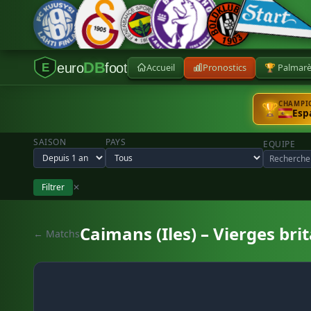
DB
euro
foot
Accueil
Pronostics
🏆 Palmar
E
CHAMPIO
🏆
Esp
SAISON
PAYS
EQUIPE
Filtrer
✕
Caimans (Iles) – Vierges brit
← Matchs