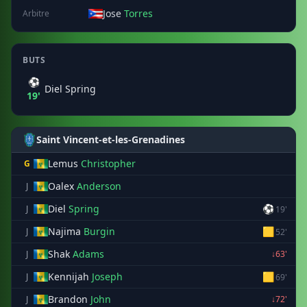
Jose
Torres
Arbitre
BUTS
⚽
Diel Spring
19'
Saint Vincent-et-les-Grenadines
Lemus
Christopher
G
Oalex
Anderson
J
Diel
Spring
⚽
J
19'
Najima
Burgin
🟨
J
52'
Shak
Adams
J
↓63'
Kennijah
Joseph
🟨
J
69'
Brandon
John
J
↓72'