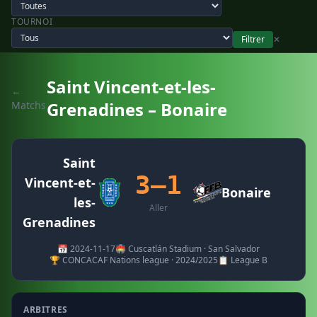
TOURNOI
Filtrer
✕
Saint Vincent-et-les-
←
Grenadines – Bonaire
Matchs
Saint
3–1
Vincent-et-
Bonaire
les-
Aller
Grenadines
📅 2024-11-17
🏟️ Cuscatlán Stadium · San Salvador
🏆 CONCACAF Nations league · 2024/2025
📋 League B
ARBITRES