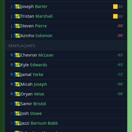
Joseph
Barter
🟨
J
80'
Tristan
Marshall
🟨
J
88'
Steven
Pierre
J
↓90'
Azinho
Solomon
J
↓90'
REMPLAÇANTS
Chevron
McLean
R
↑63'
Kyle
Edwards
R
↑63'
Jamal
Yorke
R
↑72'
Micah
Joseph
R
↑90'
Oryan
Velox
R
↑90'
Samir
Bristol
b
Josh
Stowe
b
Jazzi
Barnum Bobb
b