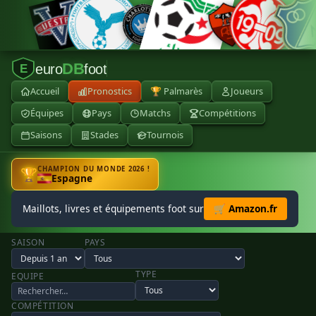
DB
euro
foot
E
Accueil
Pronostics
🏆 Palmarès
Joueurs
Équipes
Pays
Matchs
Compétitions
Saisons
Stades
Tournois
CHAMPION DU MONDE 2026 !
🏆
Espagne
Maillots, livres et équipements foot sur
🛒 Amazon.fr
SAISON
PAYS
TYPE
EQUIPE
COMPÉTITION