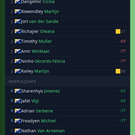
Dangemir
Cicilia
J
Rowendley
Martijn
J
Jort
van der Sande
J
Richajier
Oleana
🟨
J
21'
Timothy
Muller
J
↓63'
Amir
Winklaar
J
↓77'
Ninho
Gerardo Felicia
J
↓77'
Railey
Martijn
🟨
J
80'
REMPLAÇANTS
Sharenhyo
Jimenez
R
↑62'
Jafet
Vlijt
R
↑63'
Adrian
Serberie
R
↑77'
Freadyen
Michiel
R
↑77'
Nathan
Van Arneman
b