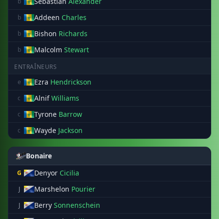
Sebastian
Alexander
b
Addeen
Charles
b
Bishon
Richards
b
Malcolm
Stewart
b
ENTRAÎNEURS
Ezra
Hendrickson
e
Alnif
Williams
c
Tyrone
Barrow
c
Wayde
Jackson
c
Bonaire
Denyor
Cicilia
G
Marshelon
Pourier
J
Berry
Sonnenschein
J