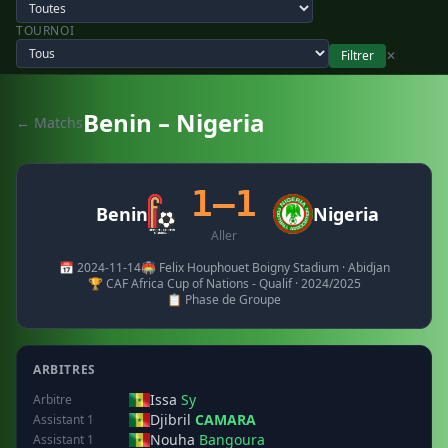
TOURNOI
Filtrer
✕
Benin – Nigeria
← Matchs
1–1
Benin
Nigeria
Aller
📅 2024-11-14
🏟️ Felix Houphouet Boigny Stadium · Abidjan
🏆 CAF Africa Cup of Nations - Qualif · 2024/2025
📋 Phase de Groupe
ARBITRES
Issa
Sy
Arbitre
Djibril
CAMARA
Assistant 1
Nouha
Bangoura
Assistant 1