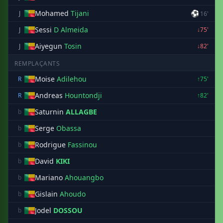
Mohamed
Tijani
⚽
J
16'
Sessi
D Almeida
J
↓75'
Aiyegun
Tosin
J
↓82'
REMPLAÇANTS
Moise
Adilehou
R
↑75'
Andreas
Hountondji
R
↑82'
Saturnin
ALLAGBE
b
Serge
Obassa
b
Rodrigue
Fassinou
b
David
KIKI
b
Mariano
Ahouangbo
b
Gislain
Ahoudo
b
Jodel
DOSSOU
b