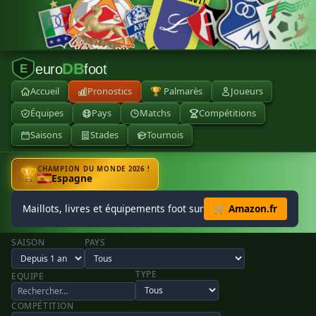
DB
euro
foot
E
Accueil
Pronostics
🏆 Palmarès
Joueurs
Équipes
Pays
Matchs
Compétitions
Saisons
Stades
Tournois
CHAMPION DU MONDE 2026 !
🏆
Espagne
Maillots, livres et équipements foot sur
🛒 Amazon.fr
SAISON
PAYS
TYPE
EQUIPE
COMPÉTITION