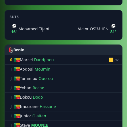
BUTS
⚽
⚽
Mohamed Tijani
Victor OSIMHEN
16'
81'
Benin
Marcel
Dandjinou
🟨
G
76'
Abdoul
Moumini
J
Tamimou
Ouorou
J
Yohan
Roche
J
Dokou
Dodo
J
Imourane
Hassane
J
Junior
Olaitan
J
Steve
MOUNIE
J