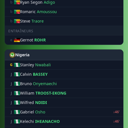
Ryan Segon
Adigo
b
Romaric
Amoussou
b
Steve
Traore
b
ENTRAÎNEURS
Gernot
ROHR
e
Nigeria
Stanley
Nwabali
G
Calvin
BASSEY
J
Bruno
Onyemaechi
J
William
TROOST-EKONG
J
Wilfred
NDIDI
J
Gabriel
Osho
J
↓46'
Kelechi
IHEANACHO
J
↓46'