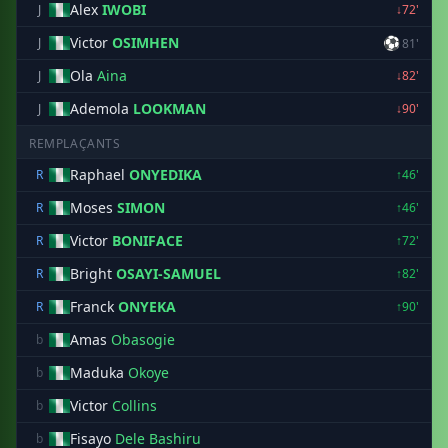
Alex
IWOBI
J
↓72'
Victor
OSIMHEN
⚽
J
81'
Ola
Aina
J
↓82'
Ademola
LOOKMAN
J
↓90'
REMPLAÇANTS
Raphael
ONYEDIKA
R
↑46'
Moses
SIMON
R
↑46'
Victor
BONIFACE
R
↑72'
Bright
OSAYI-SAMUEL
R
↑82'
Franck
ONYEKA
R
↑90'
Amas
Obasogie
b
Maduka
Okoye
b
Victor
Collins
b
Fisayo
Dele Bashiru
b