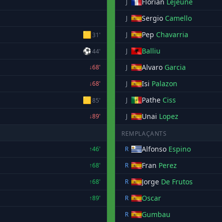
Florian
Lejeune
J
Sergio
Camello
J
🟨
Pep
Chavarria
J
31'
⚽
Balliu
J
44'
Alvaro
Garcia
↓68'
J
Isi
Palazon
↓68'
J
🟨
Pathe
Ciss
J
85'
Unai
Lopez
↓89'
J
REMPLAÇANTS
Alfonso
Espino
↑46'
R
Fran
Perez
↑68'
R
Jorge
De Frutos
↑68'
R
Oscar
↑89'
R
Gumbau
R