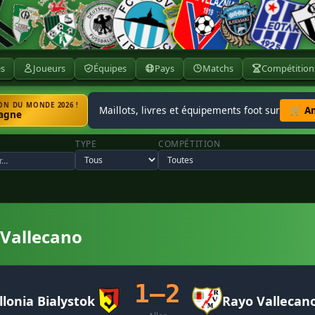
ès
Joueurs
Équipes
Pays
Matchs
Compétition
N DU MONDE 2026 !
Maillots, livres et équipements foot sur
🛒 A
agne
TYPE
COMPÉTITION
 Vallecano
1–2
llonia Bialystok
Rayo Vallecan