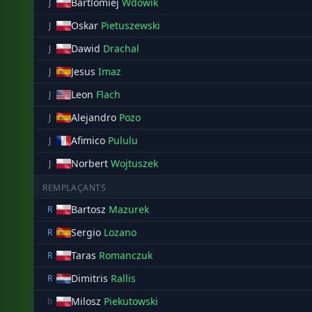
Bartlomiej
Wdowik
J
Oskar
Pietuszewski
J
Dawid
Drachal
J
Jesus
Imaz
J
Leon
Flach
J
Alejandro
Pozo
J
Afimico
Pululu
J
Norbert
Wojtuszek
J
REMPLAÇANTS
Bartosz
Mazurek
R
Sergio
Lozano
R
Taras
Romanczuk
R
Dimitris
Rallis
R
Milosz
Piekutowski
b