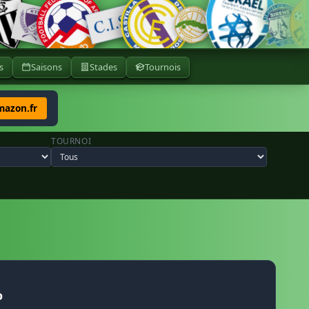
s
Saisons
Stades
Tournois
mazon.fr
TOURNOI
o