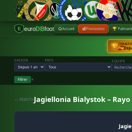
DB
euro
foot
Accueil
Pronostics
🏆 Palmar
E
CHAMPIO
🏆
Esp
SAISON
PAYS
EQUIPE
Filtrer
✕
Jagiellonia Bialystok – Rayo
← Matchs
Jagie