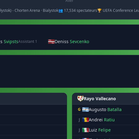
Aller
ałystok) - Chorten Arena · Bialystok
👥 17,534 spectateurs
🏆 UEFA Conference Le
ns
Svipsts
Deniss
Sevcenko
Assistant 1
Rayo Vallecano
Augusto
Batalla
G
Andrei
Ratiu
J
Luiz
Felipe
J