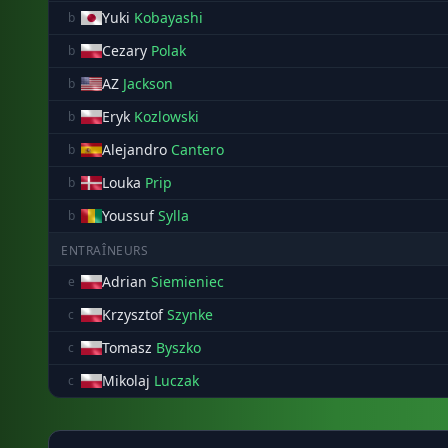
Yuki
Kobayashi
b
Cezary
Polak
b
AZ
Jackson
b
Eryk
Kozlowski
b
Alejandro
Cantero
b
Louka
Prip
b
Youssuf
Sylla
b
ENTRAÎNEURS
Adrian
Siemieniec
e
Krzysztof
Szynke
c
Tomasz
Byszko
c
Mikolaj
Luczak
c