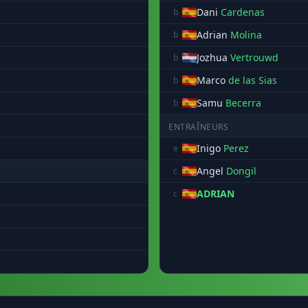
Dani
Cardenas
b
Adrian
Molina
b
Jozhua
Vertrouwd
b
Marco
de las Sias
b
Samu
Becerra
b
ENTRAÎNEURS
Inigo
Perez
e
Angel
Dongil
c
ADRIAN
c