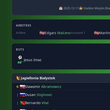
📅 2025-12-11
🏟️ Stadion Miejski (Bi
ARBITRES
Edgars
Malcevs
Marti
Arbitre
Assistant 1
BUTS
⚽
Jesus Imaz
44'
Jagiellonia Bialystok
Slawomir
Abramowicz
G
Dusan
Stojinovic
J
Bernardo
Vital
J