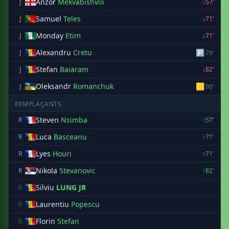
Anzor
Mekvabishvili
J
↓57'
Samuel
Teles
J
↓71'
Monday
Etim
J
↓71'
Alexandru
Cretu
🅿
J
79'
Stefan
Baiaram
J
↓82'
Oleksandr
Romanchuk
🟨
J
90'
REMPLAÇANTS
Steven
Nsimba
R
↑57'
Luca
Basceanu
R
↑71'
Lyes
Houri
R
↑71'
Nikola
Stevanovic
R
↑82'
Silviu
LUNG JR
b
Laurentiu
Popescu
b
Florin
Stefan
b