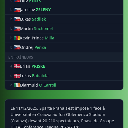
Filip
Panak
b
Jaroslav
ZELENY
b
Lukas
Sadilek
b
Martin
Suchomel
b
Kevin Prince
Milla
b
Ondrej
Penxa
b
ENTRAÎNEURS
Brian
PRISKE
e
Lukas
Babalola
c
Diarmuid
O Carroll
c
Le 11/12/2025, Sparta Praha s'est imposé 1 face à
Universitatea Craiova au Ion Oblemenco Stadium
(Craiova) devant 20 210 spectateurs, Phase de Groupe
UEFA Conference League 2025/2026.