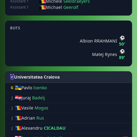
Michele
Seeldraeyers
Assistant 1
Michael
Geerolf
Assistant 1
BUTS
⚽
Albion RRAHMANI
50'
⚽
Matej Rynes
89'
Universitatea Craiova
Pavlo
Isenko
G
Juraj
Badelj
J
Vasile
Mogos
J
Adrian
Rus
J
Alexandru
CICALDAU
J