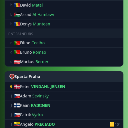
David
Matei
b
Assad
Al Hamlawi
b
Denys
Muntean
b
ENTRAÎNEURS
Filipe
Coelho
e
Bruno
Romao
c
Markus
Berger
c
Sparta Praha
Peter
VINDAHL JENSEN
G
Adam
Sevinsky
J
Kaan
KAIRINEN
J
Patrik
Vydra
J
Angelo
PRECIADO
🟨
J
10'