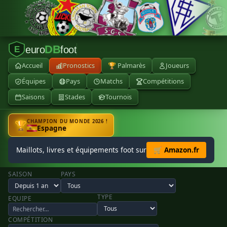
DB
euro
foot
E
Accueil
Pronostics
🏆 Palmarès
Joueurs
Équipes
Pays
Matchs
Compétitions
Saisons
Stades
Tournois
CHAMPION DU MONDE 2026 !
🏆
Espagne
Maillots, livres et équipements foot sur
🛒 Amazon.fr
SAISON
PAYS
TYPE
EQUIPE
COMPÉTITION