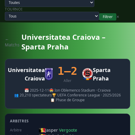
TOURNOI
Filtrer
✕
Universitatea Craiova –
←
Sparta Praha
Matchs
1–2
Universitatea
Sparta
Craiova
Praha
Aller
📅 2025-12-11
🏟️ Ion Oblemenco Stadium · Craiova
👥 20,210 spectateurs
🏆 UEFA Conference League · 2025/2026
📋 Phase de Groupe
ARBITRES
Jasper
Vergoote
Arbitre