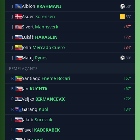
Albion
RRAHMANI
⚽
J
50'
Asger
Sorensen
🟨
J
53'
Sivert
Mannsverk
J
↓67'
Lukáš
HARASLIN
J
↓72'
John
Mercado Cuero
J
↓84'
Matej
Rynes
⚽
J
89'
REMPLAÇANTS
Santiago
Eneme Bocari
R
↑67'
Jan
KUCHTA
R
↑67'
Veljko
BIRMANCEVIC
R
↑72'
Garang
Kuol
R
↑84'
Jakub
Surovcik
b
Pavel
KADERABEK
b