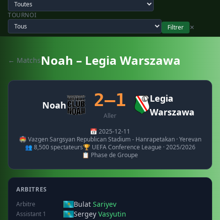
TOURNOI
Filtrer
✕
Noah – Legia Warszawa
← Matchs
2–1
Legia
Noah
Warszawa
Aller
📅 2025-12-11
🏟️ Vazgen Sargsyan Republican Stadium - Hanrapetakan · Yerevan
👥 8,500 spectateurs
🏆 UEFA Conference League · 2025/2026
📋 Phase de Groupe
ARBITRES
Bulat
Sariyev
Arbitre
Sergey
Vasyutin
Assistant 1