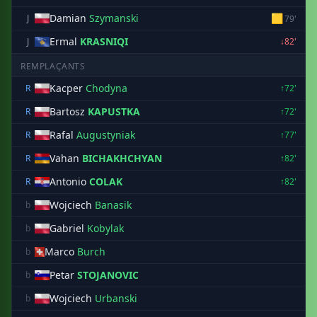
Damian
Szymanski
🟨
J
79'
Ermal
KRASNIQI
J
↓82'
REMPLAÇANTS
Kacper
Chodyna
R
↑72'
Bartosz
KAPUSTKA
R
↑72'
Rafal
Augustyniak
R
↑77'
Vahan
BICHAKHCHYAN
R
↑82'
Antonio
COLAK
R
↑82'
Wojciech
Banasik
b
Gabriel
Kobylak
b
Marco
Burch
b
Petar
STOJANOVIC
b
Wojciech
Urbanski
b