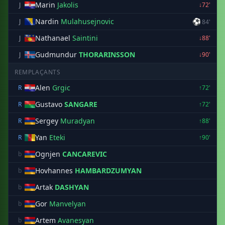
Marin
Jakolis
J
↓72'
Nardin
Mulahusejnovic
⚽
J
84'
Nathanael
Saintini
J
↓88'
Gudmundur
THORARINSSON
J
↓90'
REMPLAÇANTS
Alen
Grgic
R
↑72'
Gustavo
SANGARE
R
↑72'
Sergey
Muradyan
R
↑88'
Yan
Eteki
R
↑90'
Ognjen
CANCAREVIC
b
Hovhannes
HAMBARDZUMYAN
b
Artak
DASHYAN
b
Gor
Manvelyan
b
Artem
Avanesyan
b