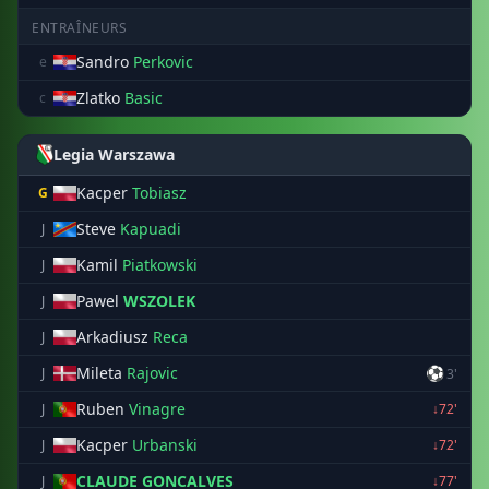
ENTRAÎNEURS
Sandro
Perkovic
e
Zlatko
Basic
c
Legia Warszawa
Kacper
Tobiasz
G
Steve
Kapuadi
J
Kamil
Piatkowski
J
Pawel
WSZOLEK
J
Arkadiusz
Reca
J
Mileta
Rajovic
⚽
J
3'
Ruben
Vinagre
J
↓72'
Kacper
Urbanski
J
↓72'
CLAUDE GONCALVES
J
↓77'