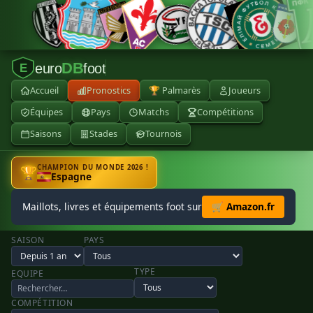
DB
euro
foot
E
Accueil
Pronostics
🏆 Palmarès
Joueurs
Équipes
Pays
Matchs
Compétitions
Saisons
Stades
Tournois
CHAMPION DU MONDE 2026 !
🏆
Espagne
Maillots, livres et équipements foot sur
🛒 Amazon.fr
SAISON
PAYS
TYPE
EQUIPE
COMPÉTITION