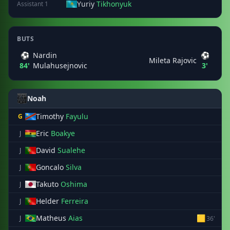
Yuriy
Tikhonyuk
Assistant 1
BUTS
⚽
Nardin
⚽
Mileta Rajovic
84'
Mulahusejnovic
3'
Noah
Timothy
Fayulu
G
Eric
Boakye
J
David
Sualehe
J
Goncalo
Silva
J
Takuto
Oshima
J
Helder
Ferreira
J
Matheus
Aias
🟨
J
36'