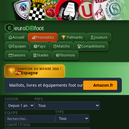
DB
euro
foot
E
Accueil
Pronostics
🏆 Palmarès
Joueurs
Équipes
Pays
Matchs
Compétitions
Saisons
Stades
Tournois
CHAMPION DU MONDE 2026 !
🏆
Espagne
Maillots, livres et équipements foot sur
🛒 Amazon.fr
SAISON
PAYS
TYPE
EQUIPE
COMPÉTITION