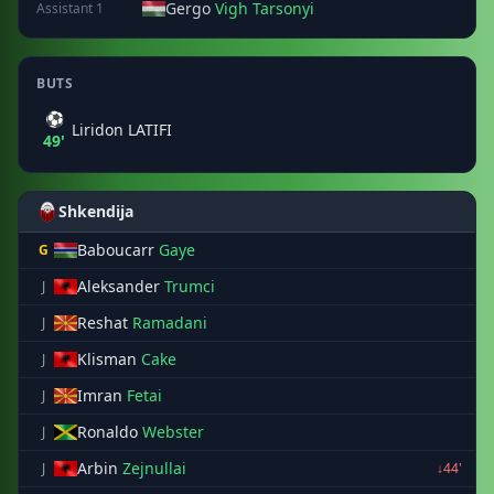
Gergo
Vigh Tarsonyi
Assistant 1
BUTS
⚽
Liridon LATIFI
49'
Shkendija
Baboucarr
Gaye
G
Aleksander
Trumci
J
Reshat
Ramadani
J
Klisman
Cake
J
Imran
Fetai
J
Ronaldo
Webster
J
Arbin
Zejnullai
J
↓44'