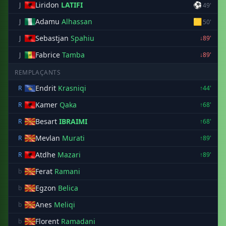
Liridon
LATIFI
⚽
J
49'
Adamu
Alhassan
🟨
J
50'
Sebastjan
Spahiu
J
↓89'
Fabrice
Tamba
J
↓89'
REMPLAÇANTS
Endrit
Krasniqi
R
↑44'
Kamer
Qaka
R
↑68'
Besart
IBRAIMI
R
↑68'
Mevlan
Murati
R
↑89'
Atdhe
Mazari
R
↑89'
Ferat
Ramani
b
Egzon
Belica
b
Anes
Meliqi
b
Florent
Ramadani
b