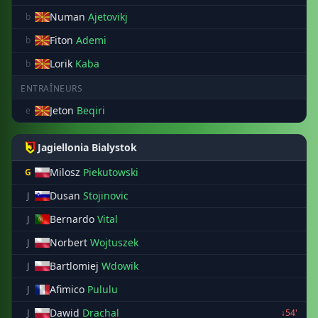
Numan
Ajetovikj
b
Fiton
Ademi
b
Lorik
Kaba
b
ENTRAÎNEURS
Jeton
Beqiri
e
Jagiellonia Bialystok
Milosz
Piekutowski
G
Dusan
Stojinovic
J
Bernardo
Vital
J
Norbert
Wojtuszek
J
Bartlomiej
Wdowik
J
Afimico
Pululu
J
Dawid
Drachal
J
↓54'