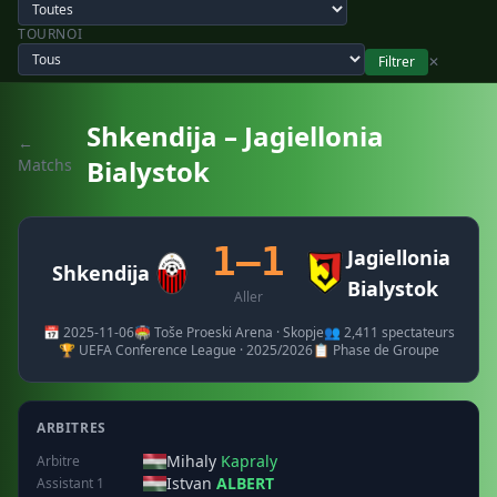
TOURNOI
Filtrer
✕
Shkendija – Jagiellonia
←
Bialystok
Matchs
1–1
Jagiellonia
Shkendija
Bialystok
Aller
📅 2025-11-06
🏟️ Toše Proeski Arena · Skopje
👥 2,411 spectateurs
🏆 UEFA Conference League · 2025/2026
📋 Phase de Groupe
ARBITRES
Mihaly
Kapraly
Arbitre
Istvan
ALBERT
Assistant 1