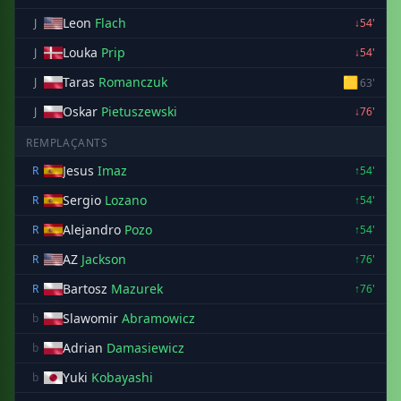
Leon
Flach
J
↓54'
Louka
Prip
J
↓54'
Taras
Romanczuk
🟨
J
63'
Oskar
Pietuszewski
J
↓76'
REMPLAÇANTS
Jesus
Imaz
R
↑54'
Sergio
Lozano
R
↑54'
Alejandro
Pozo
R
↑54'
AZ
Jackson
R
↑76'
Bartosz
Mazurek
R
↑76'
Slawomir
Abramowicz
b
Adrian
Damasiewicz
b
Yuki
Kobayashi
b