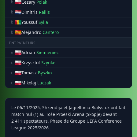
Cezary
Polak
b
Dimitris
Rallis
b
Youssuf
Sylla
b
Alejandro
Cantero
b
ENTRAÎNEURS
Adrian
Siemieniec
e
Krzysztof
Szynke
c
Tomasz
Byszko
c
Mikolaj
Luczak
c
Le 06/11/2025, Shkendija et Jagiellonia Bialystok ont fait
match nul (1) au Toše Proeski Arena (Skopje) devant
2 411 spectateurs, Phase de Groupe UEFA Conference
League 2025/2026.