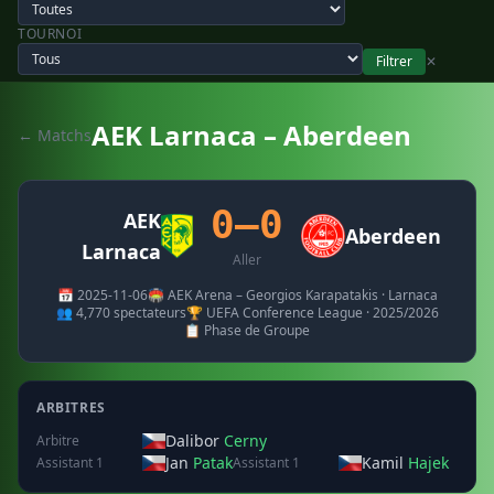
TOURNOI
Filtrer
✕
AEK Larnaca – Aberdeen
← Matchs
0–0
AEK
Aberdeen
Larnaca
Aller
📅 2025-11-06
🏟️ AEK Arena – Georgios Karapatakis · Larnaca
👥 4,770 spectateurs
🏆 UEFA Conference League · 2025/2026
📋 Phase de Groupe
ARBITRES
Dalibor
Cerny
Arbitre
Jan
Patak
Kamil
Hajek
Assistant 1
Assistant 1