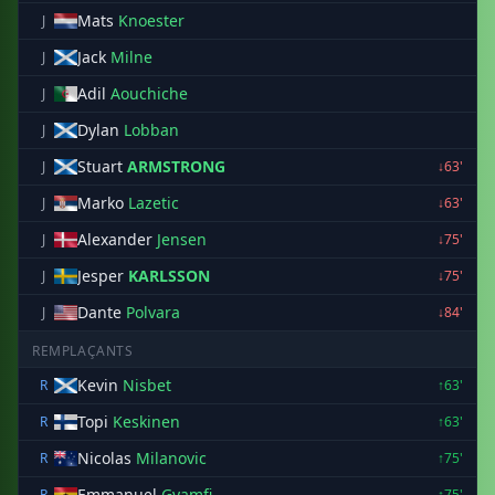
Mats
Knoester
J
Jack
Milne
J
Adil
Aouchiche
J
Dylan
Lobban
J
Stuart
ARMSTRONG
J
↓63'
Marko
Lazetic
J
↓63'
Alexander
Jensen
J
↓75'
Jesper
KARLSSON
J
↓75'
Dante
Polvara
J
↓84'
REMPLAÇANTS
Kevin
Nisbet
R
↑63'
Topi
Keskinen
R
↑63'
Nicolas
Milanovic
R
↑75'
Emmanuel
Gyamfi
R
↑75'