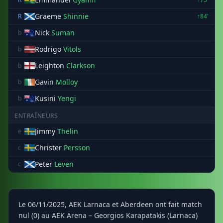
Graeme
Shinnie
R
↑84'
Nick
Suman
b
Rodrigo
Vitols
b
Leighton
Clarkson
b
Gavin
Molloy
b
Kusini
Yengi
b
ENTRAÎNEURS
Jimmy
Thelin
e
Christer
Persson
c
Peter
Leven
c
Le 06/11/2025, AEK Larnaca et Aberdeen ont fait match
nul (0) au AEK Arena – Georgios Karapatakis (Larnaca)