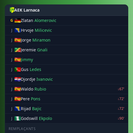
AEK Larnaca
Zlatan
Alomerovic
G
Hrvoje
Milicevic
J
Jorge
Miramon
J
Jeremie
Gnali
J
Jimmy
J
Gus
Ledes
J
Djordje
Ivanovic
J
Waldo
Rubio
J
↓67'
Pere
Pons
J
↓72'
Rijad
Bajic
J
↓72'
Godswill
Ekpolo
J
↓90'
REMPLAÇANTS