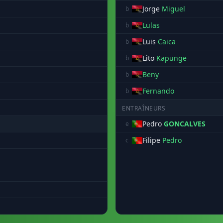
Jorge
Miguel
b
Lulas
b
Luis
Caica
b
Lito
Kapunge
b
Beny
b
Fernando
b
ENTRAÎNEURS
Pedro
GONCALVES
e
Filipe
Pedro
c