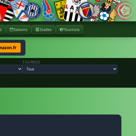
s
Saisons
Stades
Tournois
mazon.fr
TOURNOI