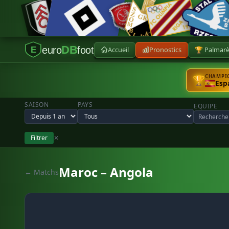
DB
euro
foot
Accueil
Pronostics
🏆 Palmar
E
CHAMPIO
🏆
Esp
SAISON
PAYS
EQUIPE
Filtrer
✕
Maroc – Angola
← Matchs