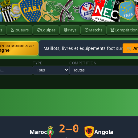
ès
Joueurs
Équipes
Pays
Matchs
Compétition
N DU MONDE 2026 !
Maillots, livres et équipements foot sur
🛒 A
agne
TYPE
COMPÉTITION
2–0
Maroc
Angola