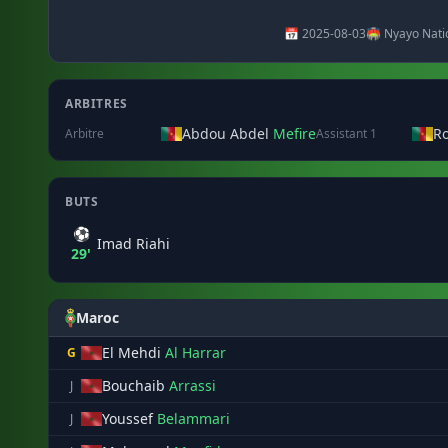
📅 2025-08-03
🏟️ Nyayo Nati
ARBITRES
Abdou Abdel
Mefire
R
Arbitre
Assistant 1
BUTS
⚽
Imad Riahi
29'
Maroc
El Mehdi
Al Harrar
G
Bouchaib
Arrassi
J
Youssef
Belammari
J