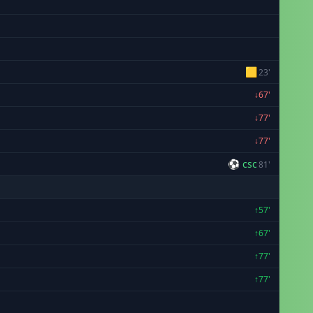
🟨
23'
↓67'
↓77'
↓77'
⚽ csc
81'
↑57'
↑67'
↑77'
↑77'