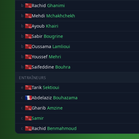
Rachid
Ghanimi
b
Mehdi
Mchakhchekh
b
Ayoub
Khairi
b
Sabir
Bougrine
b
Oussama
Lamlioui
b
Youssef
Mehri
b
Saifeddine
Bouhra
b
ENTRAÎNEURS
Tarik
Sektioui
e
Abdelaziz
Bouhazama
c
Gharib
Amzine
c
Samir
c
Rachid
Benmahmoud
c