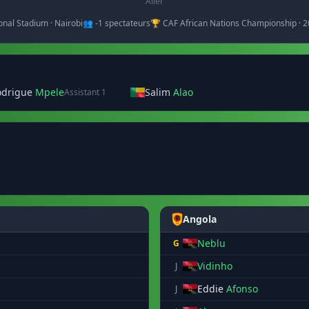
Aller
onal Stadium · Nairobi
👥 -1 spectateurs
🏆 CAF African Nations Championship · 
odrigue
Mpele
Salim
Alao
Assistant 1
Angola
Neblu
G
Vidinho
J
Eddie
Afonso
J