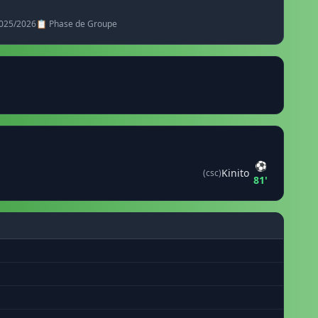
2025/2026
📋 Phase de Groupe
⚽
Kinito
(csc)
81'