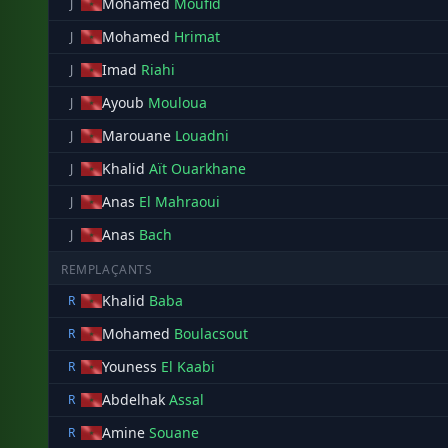
Mohamed
Moufid
J
Mohamed
Hrimat
J
Imad
Riahi
J
Ayoub
Mouloua
J
Marouane
Louadni
J
Khalid
Aït Ouarkhane
J
Anas
El Mahraoui
J
Anas
Bach
J
REMPLAÇANTS
Khalid
Baba
R
Mohamed
Boulacsout
R
Youness
El Kaabi
R
Abdelhak
Assal
R
Amine
Souane
R