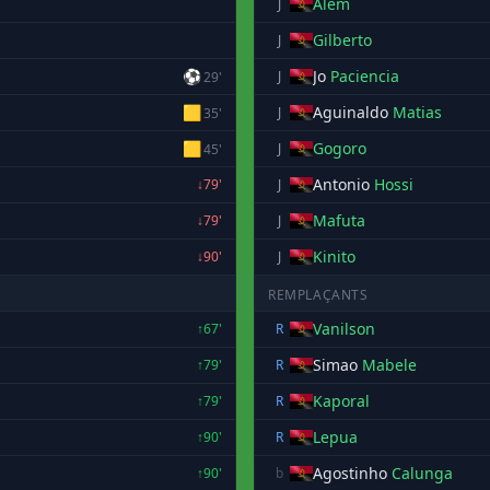
Alem
J
Gilberto
J
⚽
Jo
Paciencia
J
29'
🟨
Aguinaldo
Matias
J
35'
🟨
Gogoro
J
45'
Antonio
Hossi
↓79'
J
Mafuta
↓79'
J
Kinito
↓90'
J
REMPLAÇANTS
Vanilson
↑67'
R
Simao
Mabele
↑79'
R
Kaporal
↑79'
R
Lepua
↑90'
R
Agostinho
Calunga
↑90'
b