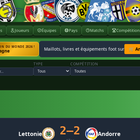
ès
Joueurs
Équipes
Pays
Matchs
Compétition
N DU MONDE 2026 !
Maillots, livres et équipements foot sur
🛒 A
agne
TYPE
COMPÉTITION
2–2
Lettonie
Andorre