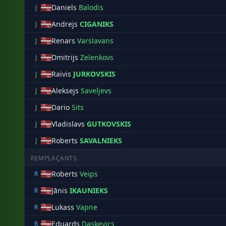
Daniels
Balodis
J
Andrejs
CIGANIKS
J
Renars
Varslavans
J
Dmitrijs
Zelenkovs
J
Raivis
JURKOVSKIS
J
Aleksejs
Saveljevs
J
Dario
Sits
J
Vladislavs
GUTKOVSKIS
J
Roberts
SAVALNIEKS
J
REMPLAÇANTS
Roberts
Veips
R
Jānis
IKAUNIEKS
R
Lukass
Vapne
R
Eduards
Daskevics
R