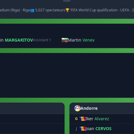
Aller
dium (Riga) · Riga
👥 5,027 spectateurs
🏆 FIFA World Cup qualification - UEFA ·
in
MARGARITOV
Martin
Venev
Assistant 1
Andorre
Iker
Alvarez
G
Joan
CERVOS
J