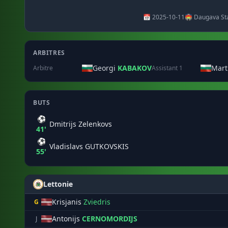
📅 2025-10-11
🏟️ Daugava Sta
ARBITRES
Georgi
KABAKOV
Mart
Arbitre
Assistant 1
BUTS
⚽
Dmitrijs Zelenkovs
41'
⚽
Vladislavs GUTKOVSKIS
55'
Lettonie
Krisjanis
Zviedris
G
Antonijs
CERNOMORDIJS
J