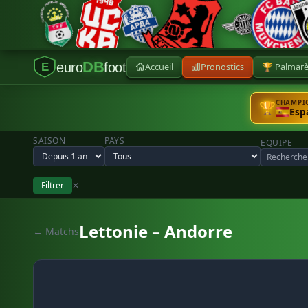
DB
euro
foot
Accueil
Pronostics
🏆 Palmar
E
CHAMPIO
🏆
Esp
SAISON
PAYS
EQUIPE
Filtrer
✕
Lettonie – Andorre
← Matchs