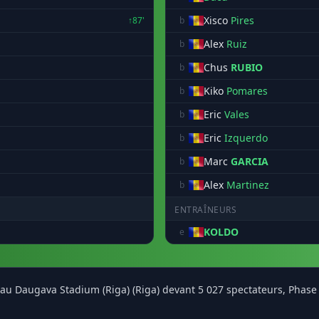
Xisco
Pires
↑87'
b
Alex
Ruiz
b
Chus
RUBIO
b
Kiko
Pomares
b
Eric
Vales
b
Eric
Izquerdo
b
Marc
GARCIA
b
Alex
Martinez
b
ENTRAÎNEURS
KOLDO
e
2) au Daugava Stadium (Riga) (Riga) devant 5 027 spectateurs, Phas