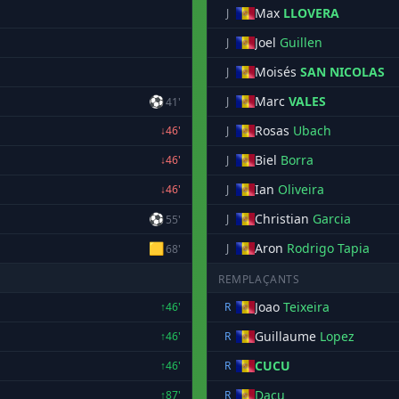
Max
LLOVERA
J
Joel
Guillen
J
Moisés
SAN NICOLAS
J
⚽
Marc
VALES
J
41'
Rosas
Ubach
↓46'
J
Biel
Borra
↓46'
J
Ian
Oliveira
↓46'
J
⚽
Christian
Garcia
J
55'
🟨
Aron
Rodrigo Tapia
J
68'
REMPLAÇANTS
Joao
Teixeira
↑46'
R
Guillaume
Lopez
↑46'
R
CUCU
↑46'
R
Dacu
↑87'
R