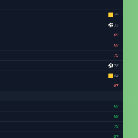
🟨
25'
⚽
33'
↓69'
↓69'
↓75'
⚽
78'
🟨
84'
↓87'
↑69'
↑69'
↑75'
↑87'