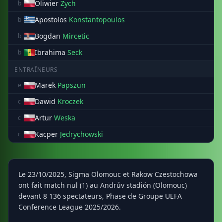
Oliwier
Zych
b
Apostolos
Konstantopoulos
b
Bogdan
Mircetic
b
Ibrahima
Seck
b
ENTRAÎNEURS
Marek
Papszun
e
Dawid
Kroczek
c
Artur
Weska
c
Kacper
Jedrychowski
c
Le 23/10/2025, Sigma Olomouc et Rakow Czestochowa
ont fait match nul (1) au Andrův stadión (Olomouc)
devant 8 136 spectateurs, Phase de Groupe UEFA
Conference League 2025/2026.