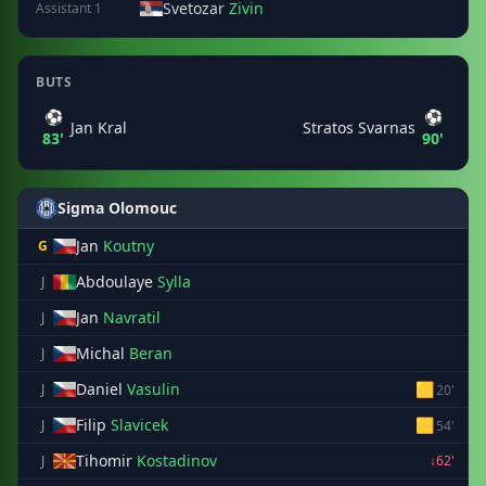
Svetozar
Zivin
Assistant 1
BUTS
⚽
⚽
Jan Kral
Stratos Svarnas
83'
90'
Sigma Olomouc
Jan
Koutny
G
Abdoulaye
Sylla
J
Jan
Navratil
J
Michal
Beran
J
Daniel
Vasulin
🟨
J
20'
Filip
Slavicek
🟨
J
54'
Tihomir
Kostadinov
J
↓62'