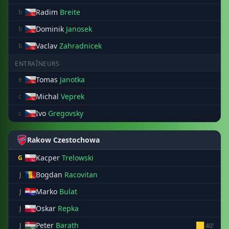
Radim
Breite
b
Dominik
Janosek
b
Vaclav
Zahradnicek
b
ENTRAÎNEURS
Tomas
Janotka
e
Michal
Veprek
c
Ivo
Gregovsky
c
Rakow Czestochowa
Kacper
Trelowski
G
Bogdan
Racovitan
J
Marko
Bulat
J
Oskar
Repka
J
Peter
Barath
🟨
J
40'