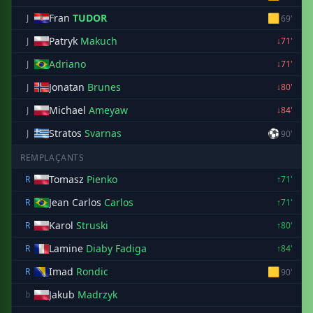
Fran
TUDOR
🟨
J
69'
Patryk
Makuch
J
↓71'
Adriano
J
↓71'
Jonatan
Brunes
J
↓80'
Michael
Ameyaw
J
↓84'
Stratos
Svarnas
⚽
J
90'
REMPLAÇANTS
Tomasz
Pienko
R
↑71'
Jean Carlos
Carlos
R
↑71'
Karol
Struski
R
↑80'
Lamine
Diaby Fadiga
R
↑84'
Imad
Rondic
🟨
R
90'
Jakub
Madrzyk
b