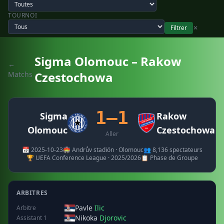
TOURNOI
Filtrer
✕
Sigma Olomouc – Rakow
←
Czestochowa
Matchs
1–1
Sigma
Rakow
Olomouc
Czestochowa
Aller
📅 2025-10-23
🏟️ Andrův stadión · Olomouc
👥 8,136 spectateurs
🏆 UEFA Conference League · 2025/2026
📋 Phase de Groupe
ARBITRES
Pavle
Ilic
Arbitre
Nikoka
Djorovic
Assistant 1