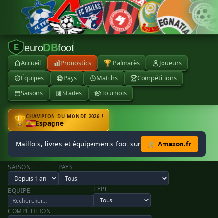
DB
euro
foot
E
Accueil
Pronostics
🏆 Palmarès
Joueurs
Équipes
Pays
Matchs
Compétitions
Saisons
Stades
Tournois
CHAMPION DU MONDE 2026 !
🏆
Espagne
Maillots, livres et équipements foot sur
🛒 Amazon.fr
SAISON
PAYS
TYPE
EQUIPE
COMPÉTITION