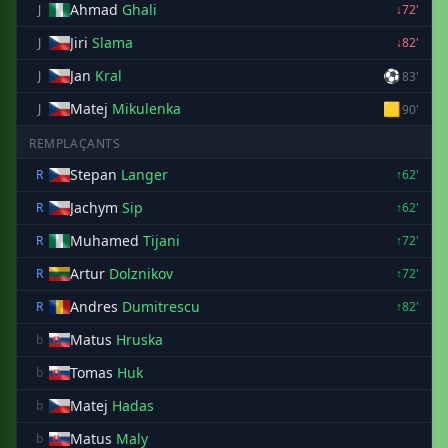
Ahmad
Ghali
J
↓72'
Jiri
Slama
J
↓82'
Jan
Kral
⚽
J
83'
Matej
Mikulenka
🟨
J
90'
REMPLAÇANTS
Stepan
Langer
R
↑62'
Jachym
Sip
R
↑62'
Muhamed
Tijani
R
↑72'
Artur
Dolznikov
R
↑72'
Andres
Dumitrescu
R
↑82'
Matus
Hruska
b
Tomas
Huk
b
Matej
Hadas
b
Matus
Maly
b