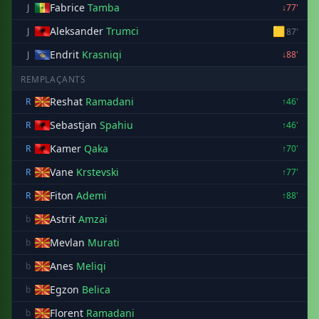
Fabrice
Tamba
J
↓77'
Aleksander
Trumci
🟨
J
87'
Endrit
Krasniqi
J
↓88'
REMPLAÇANTS
Reshat
Ramadani
R
↑46'
Sebastjan
Spahiu
R
↑46'
Kamer
Qaka
R
↑70'
Vane
Krstevski
R
↑77'
Fiton
Ademi
R
↑88'
Astrit
Amzai
b
Mevlan
Murati
b
Anes
Meliqi
b
Egzon
Belica
b
Florent
Ramadani
b