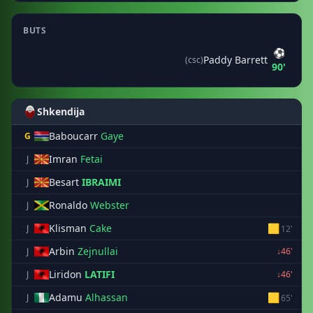
BUTS
⚽
Paddy Barrett
(csc)
90'
Shkendija
Baboucarr
Gaye
G
Imran
Fetai
J
Besart
IBRAIMI
J
Ronaldo
Webster
J
Klisman
Cake
🟨
J
12'
Arbin
Zejnullai
J
↓46'
Liridon
LATIFI
J
↓46'
Adamu
Alhassan
🟨
J
65'