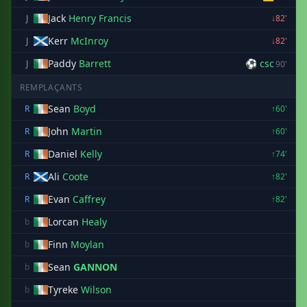
Jack
Henry Francis
J
↓82'
Kerr
McInroy
J
↓82'
Paddy
Barrett
⚽ csc
J
90'
REMPLAÇANTS
Sean
Boyd
R
↑60'
John
Martin
R
↑60'
Daniel
Kelly
R
↑74'
Ali
Coote
R
↑82'
Evan
Caffrey
R
↑82'
Lorcan
Healy
b
Finn
Moylan
b
Sean
GANNON
b
Tyreke
Wilson
b