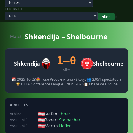
TOURNOI
Filtrer
✕
Shkendija – Shelbourne
← Matchs
1–0
Shkendija
Shelbourne
Aller
📅 2025-10-23
🏟️ Toše Proeski Arena · Skopje
👥 2,051 spectateurs
🏆 UEFA Conference League · 2025/2026
📋 Phase de Groupe
ARBITRES
Stefan
Ebner
Arbitre
Robert
Steinacher
Assistant 1
Martin
Hofler
Assistant 1