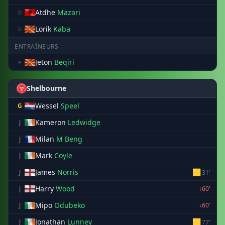
Atdhe
Mazari
b
Lorik
Kaba
b
ENTRAÎNEURS
Jeton
Beqiri
e
Shelbourne
Wessel
Speel
G
Kameron
Ledwidge
J
Milan
M Beng
J
Mark
Coyle
J
James
Norris
🟨
J
31'
Harry
Wood
J
↓60'
Mipo
Odubeko
J
↓60'
Jonathan
Lunney
🟨
J
77'