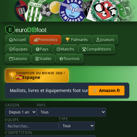
DB
euro
foot
E
Accueil
Pronostics
🏆 Palmarès
Joueurs
Équipes
Pays
Matchs
Compétitions
Saisons
Stades
Tournois
CHAMPION DU MONDE 2026 !
🏆
Espagne
Maillots, livres et équipements foot sur
🛒 Amazon.fr
SAISON
PAYS
TYPE
EQUIPE
COMPÉTITION