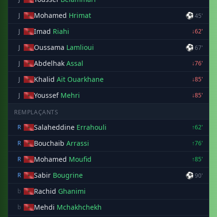
Mohamed
Hrimat
⚽
J
45'
Imad
Riahi
J
↓62'
Oussama
Lamlioui
⚽
J
67'
Abdelhak
Assal
J
↓76'
Khalid
Aït Ouarkhane
J
↓85'
Youssef
Mehri
J
↓85'
REMPLAÇANTS
Salaheddine
Errahouli
R
↑62'
Bouchaib
Arrassi
R
↑76'
Mohamed
Moufid
R
↑85'
Sabir
Bougrine
⚽
R
90'
Rachid
Ghanimi
b
Mehdi
Mchakhchekh
b