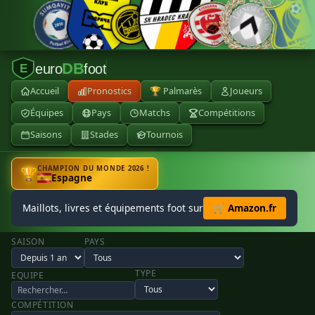
DB
euro
foot
E
Accueil
Pronostics
🏆 Palmarès
Joueurs
Équipes
Pays
Matchs
Compétitions
Saisons
Stades
Tournois
CHAMPION DU MONDE 2026 !
🏆
Espagne
Maillots, livres et équipements foot sur
🛒 Amazon.fr
SAISON
PAYS
TYPE
EQUIPE
COMPÉTITION