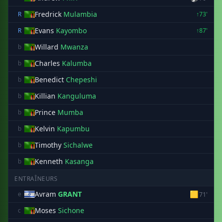
Fredrick
Mulambia
R
↑73'
Evans
Kayombo
R
↑87'
Willard
Mwanza
b
Charles
Kalumba
b
Benedict
Chepeshi
b
Killian
Kanguluma
b
Prince
Mumba
b
Kelvin
Kapumbu
b
Timothy
Sichalwe
b
Kenneth
Kasanga
b
ENTRAÎNEURS
Avram
GRANT
🟨
e
71'
Moses
Sichone
c