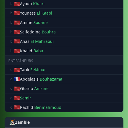
Ayoub
Khairi
b
Youness
El Kaabi
b
Amine
Souane
b
Saifeddine
Bouhra
b
Anas
El Mahraoui
b
Khalid
Baba
b
ENTRAÎNEURS
Tarik
Sektioui
e
Abdelaziz
Bouhazama
c
Gharib
Amzine
c
Samir
c
Rachid
Benmahmoud
c
Zambie