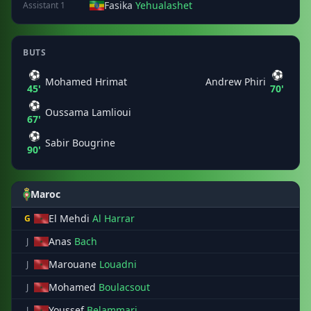
Fasika
Yehualashet
Assistant 1
BUTS
⚽
⚽
Mohamed Hrimat
Andrew Phiri
45'
70'
⚽
Oussama Lamlioui
67'
⚽
Sabir Bougrine
90'
Maroc
El Mehdi
Al Harrar
G
Anas
Bach
J
Marouane
Louadni
J
Mohamed
Boulacsout
J
Youssef
Belammari
J