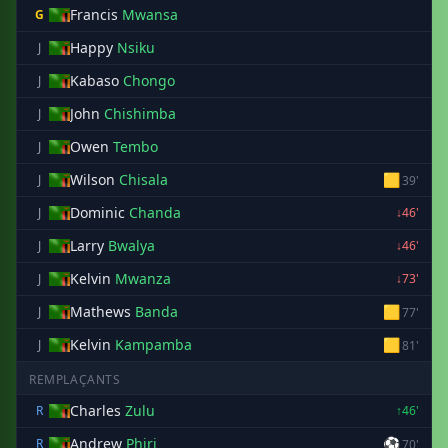
Francis
Mwansa
G
Happy
Nsiku
J
Kabaso
Chongo
J
John
Chishimba
J
Owen
Tembo
J
Wilson
Chisala
🟨
J
39'
Dominic
Chanda
J
↓46'
Larry
Bwalya
J
↓46'
Kelvin
Mwanza
J
↓73'
Mathews
Banda
🟨
J
77'
Kelvin
Kampamba
🟨
J
81'
REMPLAÇANTS
Charles
Zulu
R
↑46'
Andrew
Phiri
⚽
R
70'