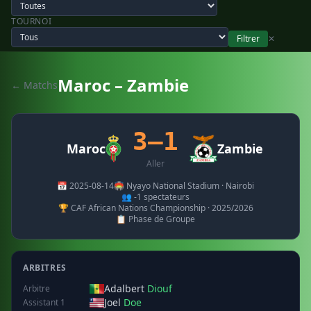
TOURNOI
Filtrer
✕
Maroc – Zambie
← Matchs
3–1
Maroc
Zambie
Aller
📅 2025-08-14
🏟️ Nyayo National Stadium · Nairobi
👥 -1 spectateurs
🏆 CAF African Nations Championship · 2025/2026
📋 Phase de Groupe
ARBITRES
Adalbert
Diouf
Arbitre
Joel
Doe
Assistant 1