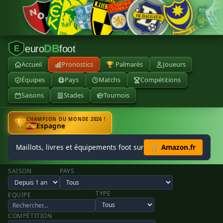
DB
euro
foot
E
Accueil
Pronostics
🏆 Palmarès
Joueurs
Équipes
Pays
Matchs
Compétitions
Saisons
Stades
Tournois
CHAMPION DU MONDE 2026 !
🏆
Espagne
Maillots, livres et équipements foot sur
🛒 Amazon.fr
SAISON
PAYS
TYPE
EQUIPE
COMPÉTITION