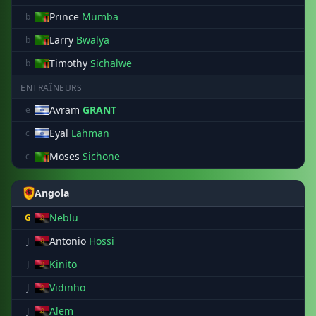
Prince
Mumba
b
Larry
Bwalya
b
Timothy
Sichalwe
b
ENTRAÎNEURS
Avram
GRANT
e
Eyal
Lahman
c
Moses
Sichone
c
Angola
Neblu
G
Antonio
Hossi
J
Kinito
J
Vidinho
J
Alem
J