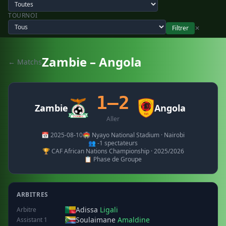
TOURNOI
Filtrer
✕
Zambie – Angola
← Matchs
1–2
Zambie
Angola
Aller
📅 2025-08-10
🏟️ Nyayo National Stadium · Nairobi
👥 -1 spectateurs
🏆 CAF African Nations Championship · 2025/2026
📋 Phase de Groupe
ARBITRES
Adissa
Ligali
Arbitre
Soulaimane
Amaldine
Assistant 1