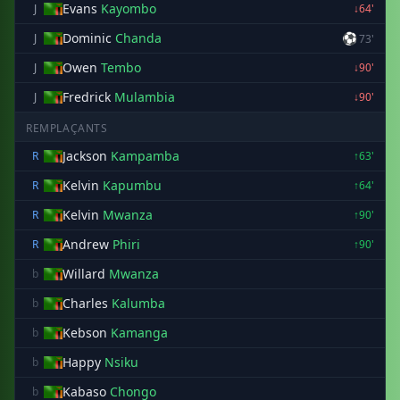
Evans
Kayombo
J
↓64'
Dominic
Chanda
⚽
J
73'
Owen
Tembo
J
↓90'
Fredrick
Mulambia
J
↓90'
REMPLAÇANTS
Jackson
Kampamba
R
↑63'
Kelvin
Kapumbu
R
↑64'
Kelvin
Mwanza
R
↑90'
Andrew
Phiri
R
↑90'
Willard
Mwanza
b
Charles
Kalumba
b
Kebson
Kamanga
b
Happy
Nsiku
b
Kabaso
Chongo
b