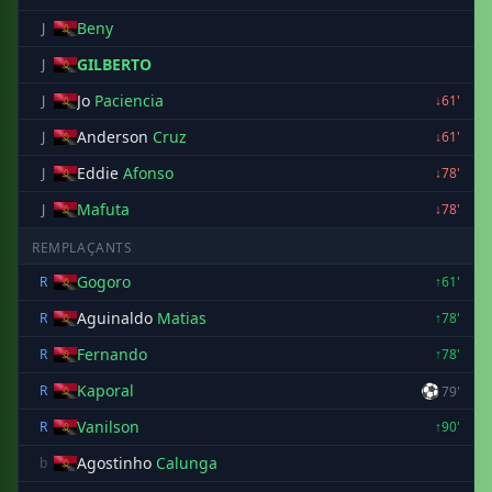
Beny
J
GILBERTO
J
Jo
Paciencia
J
↓61'
Anderson
Cruz
J
↓61'
Eddie
Afonso
J
↓78'
Mafuta
J
↓78'
REMPLAÇANTS
Gogoro
R
↑61'
Aguinaldo
Matias
R
↑78'
Fernando
R
↑78'
Kaporal
⚽
R
79'
Vanilson
R
↑90'
Agostinho
Calunga
b