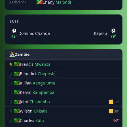
Chany
Malondi
Assistant 1
BUTS
⚽
⚽
Dominic Chanda
Kaporal
73'
79'
Zambie
Francis
Mwansa
G
Benedict
Chepeshi
J
Killian
Kanguluma
J
Kelvin
Kampamba
J
John
Chishimba
🟨
J
17'
Wilson
Chisala
🟨
J
38'
Charles
Zulu
J
↓63'