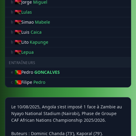
Jorge
Miguel
b
Lulas
b
Simao
Mabele
b
Luis
Caica
b
Lito
Kapunge
b
Lepua
b
ENTRAÎNEURS
Pedro
GONCALVES
e
Filipe
Pedro
c
Le 10/08/2025, Angola s'est imposé 1 face à Zambie au
Nyayo National Stadium (Nairobi), Phase de Groupe
CAF African Nations Championship 2025/2026.
Buteurs : Dominic Chanda (73'), Kaporal (79').