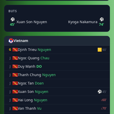
BUTS
⚽
⚽
Xuan Son Nguyen
Kyoga Nakamura
45'
74'
Vietnam
Djinh Trieu
Nguyen
🟨
G
90'
Ngoc Quang
Chau
J
Duy Mạnh
DO
J
Thanh Chung
Nguyen
J
Ngoc Tan
Doan
J
Xuan Son
Nguyen
⚽
J
45'
Hai Long
Nguyen
J
↓60'
Van Thanh
Vu
J
↓70'