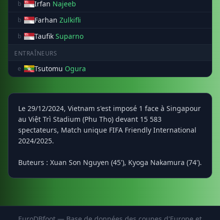
Irfan
Najeeb
b
Farhan
Zulkifli
b
Taufik
Suparno
b
ENTRAÎNEURS
Tsutomu
Ogura
e
Le 29/12/2024, Vietnam s'est imposé 1 face à Singapour
au Việt Trì Stadium (Phu Thọ) devant 15 583
spectateurs, Match unique FIFA Friendly International
2024/2025.
Buteurs : Xuan Son Nguyen (45'), Kyoga Nakamura (74').
EuroDBfoot — Base de données des coupes d'Europe et