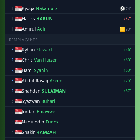
Kyoga
Nakamura
⚽
J
74'
Hariss
HARUN
J
↓87'
Amirul
Adli
🟨
J
90'
REMPLAÇANTS
Ryhan
Stewart
R
↑46'
Chris
Van Huizen
R
↑60'
Hami
Syahin
R
↑60'
Abdul Rasaq
Akeem
R
↑75'
Shahdan
SULAIMAN
R
↑87'
Syazwan
Buhari
b
Jordan
Emaviwe
b
Naqiuddin
Eunos
b
Shakir
HAMZAH
b