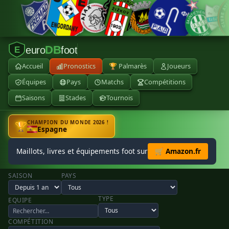
DB
euro
foot
E
Accueil
Pronostics
🏆 Palmarès
Joueurs
Équipes
Pays
Matchs
Compétitions
Saisons
Stades
Tournois
CHAMPION DU MONDE 2026 !
🏆
Espagne
Maillots, livres et équipements foot sur
🛒 Amazon.fr
SAISON
PAYS
TYPE
EQUIPE
COMPÉTITION