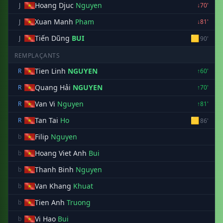
Hoang Djuc
Nguyen
J
↓70'
Xuan Manh
Pham
J
↓81'
Tiến Dũng
BUI
🟨
J
90'
REMPLAÇANTS
Tien Linh
NGUYEN
R
↑60'
Quang Hải
NGUYEN
R
↑70'
Van Vi
Nguyen
R
↑81'
Tan Tai
Ho
🟨
R
86'
Filip
Nguyen
b
Hoang Viet Anh
Bui
b
Thanh Binh
Nguyen
b
Van Khang
Khuat
b
Tien Anh
Truong
b
Vi Hao
Bui
b