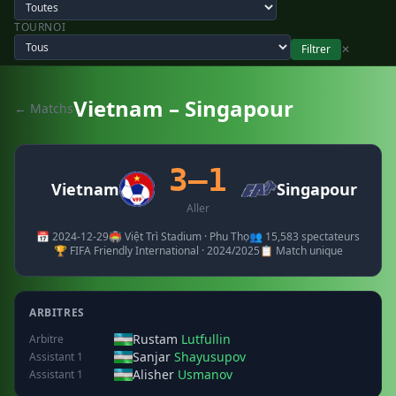
TOURNOI
Filtrer
✕
Vietnam – Singapour
← Matchs
3–1
Vietnam
Singapour
Aller
📅 2024-12-29
🏟️ Việt Trì Stadium · Phu Thọ
👥 15,583 spectateurs
🏆 FIFA Friendly International · 2024/2025
📋 Match unique
ARBITRES
Rustam
Lutfullin
Arbitre
Sanjar
Shayusupov
Assistant 1
Alisher
Usmanov
Assistant 1