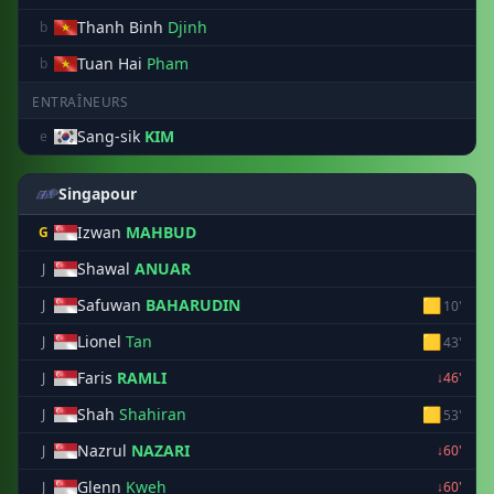
Thanh Binh
Djinh
b
Tuan Hai
Pham
b
ENTRAÎNEURS
Sang-sik
KIM
e
Singapour
Izwan
MAHBUD
G
Shawal
ANUAR
J
Safuwan
BAHARUDIN
🟨
J
10'
Lionel
Tan
🟨
J
43'
Faris
RAMLI
J
↓46'
Shah
Shahiran
🟨
J
53'
Nazrul
NAZARI
J
↓60'
Glenn
Kweh
J
↓60'