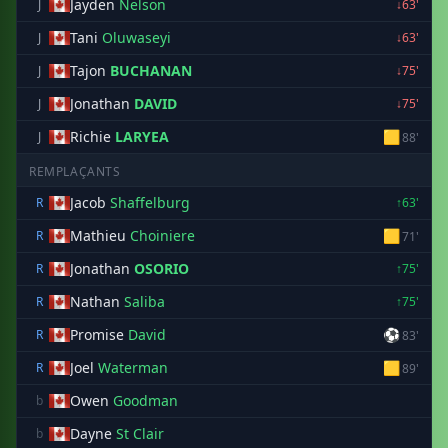
Jayden
Nelson
J
↓63'
Tani
Oluwaseyi
J
↓63'
Tajon
BUCHANAN
J
↓75'
Jonathan
DAVID
J
↓75'
Richie
LARYEA
🟨
J
88'
REMPLAÇANTS
Jacob
Shaffelburg
R
↑63'
Mathieu
Choiniere
🟨
R
71'
Jonathan
OSORIO
R
↑75'
Nathan
Saliba
R
↑75'
Promise
David
⚽
R
83'
Joel
Waterman
🟨
R
89'
Owen
Goodman
b
Dayne
St Clair
b