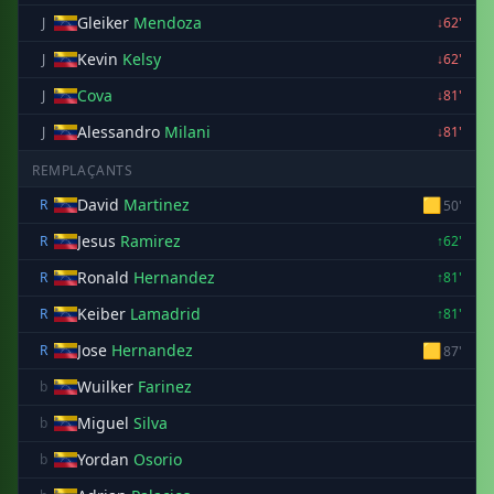
Gleiker
Mendoza
J
↓62'
Kevin
Kelsy
J
↓62'
Cova
J
↓81'
Alessandro
Milani
J
↓81'
REMPLAÇANTS
David
Martinez
🟨
R
50'
Jesus
Ramirez
R
↑62'
Ronald
Hernandez
R
↑81'
Keiber
Lamadrid
R
↑81'
Jose
Hernandez
🟨
R
87'
Wuilker
Farinez
b
Miguel
Silva
b
Yordan
Osorio
b