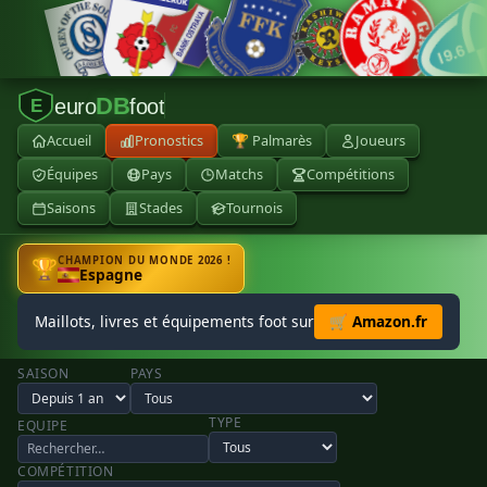
DB
euro
foot
E
Accueil
Pronostics
🏆 Palmarès
Joueurs
Équipes
Pays
Matchs
Compétitions
Saisons
Stades
Tournois
CHAMPION DU MONDE 2026 !
🏆
Espagne
Maillots, livres et équipements foot sur
🛒 Amazon.fr
SAISON
PAYS
TYPE
EQUIPE
COMPÉTITION