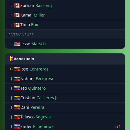
Zorhan
Bassong
b
Kamal
Miller
b
Theo
Bair
b
ENTRAÎNEURS
Jesse
Marsch
e
Venezuela
Jose
Contreras
G
Nahuel
Ferraresi
J
Teo
Quintero
J
Cristian
Casseres Jr
J
Dani
Pereira
J
Telasco
Segovia
J
Ender
Echenique
J
↓31'