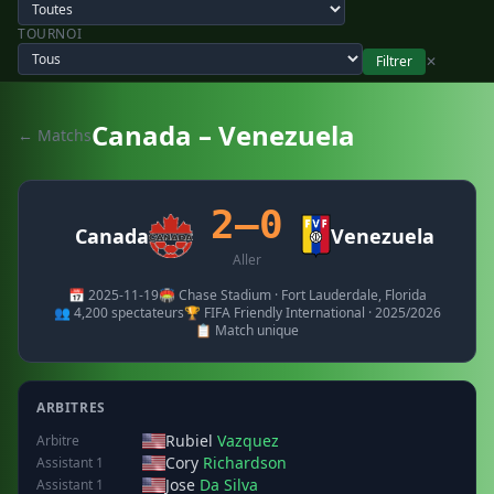
TOURNOI
Filtrer
✕
Canada – Venezuela
← Matchs
2–0
Canada
Venezuela
Aller
📅 2025-11-19
🏟️ Chase Stadium · Fort Lauderdale, Florida
👥 4,200 spectateurs
🏆 FIFA Friendly International · 2025/2026
📋 Match unique
ARBITRES
Rubiel
Vazquez
Arbitre
Cory
Richardson
Assistant 1
Jose
Da Silva
Assistant 1