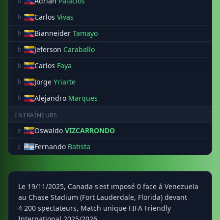
Adrian
Palacios
b
Carlos
Vivas
b
Bianneider
Tamayo
b
Jeferson
Caraballo
b
Carlos
Faya
b
Jorge
Yriarte
b
Alejandro
Marques
b
ENTRAÎNEURS
Oswaldo
VIZCARRONDO
e
Fernando
Batista
c
Le 19/11/2025, Canada s'est imposé 0 face à Venezuela
au Chase Stadium (Fort Lauderdale, Florida) devant
4 200 spectateurs, Match unique FIFA Friendly
International 2025/2026.