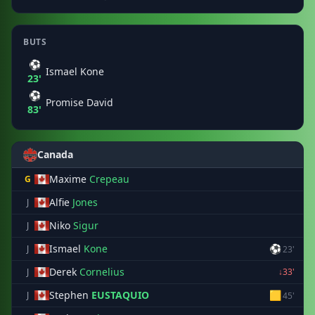
BUTS
⚽
Ismael Kone
23'
⚽
Promise David
83'
Canada
Maxime
Crepeau
G
Alfie
Jones
J
Niko
Sigur
J
Ismael
Kone
⚽
J
23'
Derek
Cornelius
J
↓33'
Stephen
EUSTAQUIO
🟨
J
45'