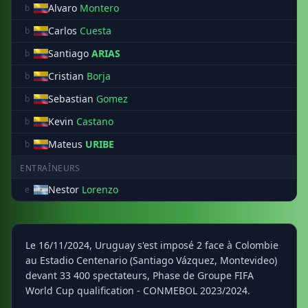
Alvaro
Montero
b
Carlos
Cuesta
b
Santiago
ARIAS
b
Cristian
Borja
b
Sebastian
Gomez
b
Kevin
Castano
b
Mateus
URIBE
b
ENTRAÎNEURS
Nestor
Lorenzo
e
Le 16/11/2024, Uruguay s'est imposé 2 face à Colombie
au Estadio Centenario (Santiago Vázquez, Montevideo)
devant 33 400 spectateurs, Phase de Groupe FIFA
World Cup qualification - CONMEBOL 2023/2024.