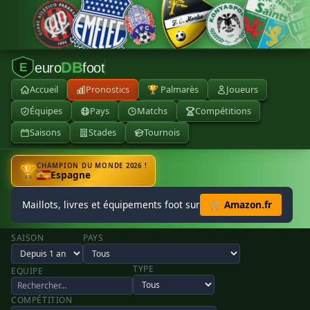
DB
euro
foot
E
Accueil
Pronostics
🏆 Palmarès
Joueurs
Équipes
Pays
Matchs
Compétitions
Saisons
Stades
Tournois
CHAMPION DU MONDE 2026 !
🏆
Espagne
Maillots, livres et équipements foot sur
🛒 Amazon.fr
SAISON
PAYS
TYPE
EQUIPE
COMPÉTITION