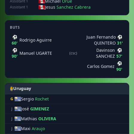
Michael
Orue
Assistant 1
Jesus
Sanchez Cabrera
Assistant 1
BUTS
⚽
Juan Fernando
⚽
Rodrigo Aguirre
60'
QUINTERO
31'
⚽
Davinson
⚽
Manuel UGARTE
(csc)
90'
SANCHEZ
57'
⚽
Carlos Gomez
90'
Uruguay
Sergio
Rochet
G
José
GIMENEZ
J
Mathias
OLIVERA
J
Maxi
Araujo
J