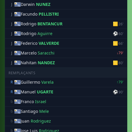
Darwin
NUNEZ
J
Facundo
PELLISTRI
J
Rodrigo
BENTANCUR
🟨
J
26'
Rodrigo
Aguirre
⚽
J
60'
Federico
VALVERDE
🟨
J
66'
Marcelo
Saracchi
J
↓79'
Nahitan
NANDEZ
🟨
J
80'
REMPLAÇANTS
Guillermo
Varela
R
↑79'
Manuel
UGARTE
⚽
R
90'
Franco
Israel
b
Santiago
Mele
b
Juan
Rodriguez
b
Jose Luis
Rodriguez
b