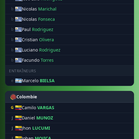
Nicolas
Marichal
b
Nicolas
Fonseca
b
Paul
Rodriguez
b
Cristian
Olivera
b
Luciano
Rodriguez
b
Facundo
Torres
b
ENTRAÎNEURS
Marcelo
BIELSA
e
Colombie
Camilo
VARGAS
G
Daniel
MUNOZ
J
Jhon
LUCUMI
J
Johan
MOJICA
J