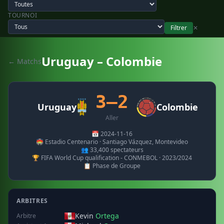
TOURNOI
Filtrer
✕
Uruguay – Colombie
← Matchs
3–2
Uruguay
Colombie
Aller
📅 2024-11-16
🏟️ Estadio Centenario · Santiago Vázquez, Montevideo
👥 33,400 spectateurs
🏆 FIFA World Cup qualification - CONMEBOL · 2023/2024
📋 Phase de Groupe
ARBITRES
Kevin
Ortega
Arbitre