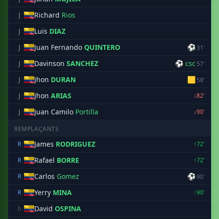
Richard
Rios
J
Luis
DIAZ
J
Juan Fernando
QUINTERO
⚽
J
31'
Davinson
SANCHEZ
⚽ csc
J
57'
Jhon
DURAN
🟨
J
58'
Jhon
ARIAS
J
↓82'
Juan Camilo
Portilla
J
↓90'
REMPLAÇANTS
James
RODRIGUEZ
R
↑72'
Rafael
BORRE
R
↑72'
Carlos
Gomez
⚽
R
90'
Yerry
MINA
R
↑90'
David
OSPINA
b