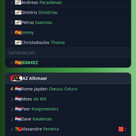
Andreas
Paraskevas
b
Dimitris
Dimitriou
b
Petros
Ioannou
b
Jimmy
b
Christodoulos
Thoma
b
ENTRAÎNEURS
IDIAKEZ
e
AZ Alkmaar
Rome Jayden
Owusu Oduro
G
Mees
de Wit
J
Peer
Koopmeiners
J
Dave
Kwakman
J
Alexandre
Penetra
🟥
J
2'