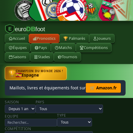
DB
euro
foot
E
Accueil
Pronostics
🏆 Palmarès
Joueurs
Équipes
Pays
Matchs
Compétitions
Saisons
Stades
Tournois
CHAMPION DU MONDE 2026 !
🏆
Espagne
Maillots, livres et équipements foot sur
🛒 Amazon.fr
SAISON
PAYS
TYPE
EQUIPE
COMPÉTITION