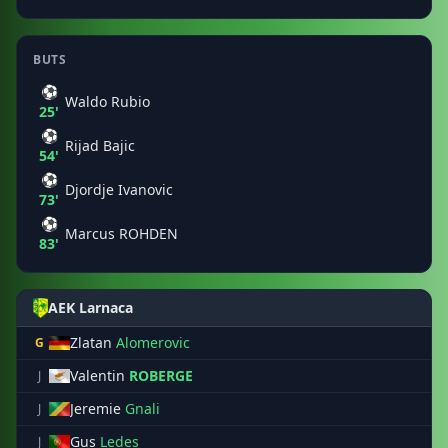
BUTS
⚽
Waldo Rubio
25'
⚽
Rijad Bajic
54'
⚽
Djordje Ivanovic
73'
⚽
Marcus ROHDEN
83'
AEK Larnaca
Zlatan
Alomerovic
G
Valentin
ROBERGE
J
Jeremie
Gnali
J
Gus
Ledes
J