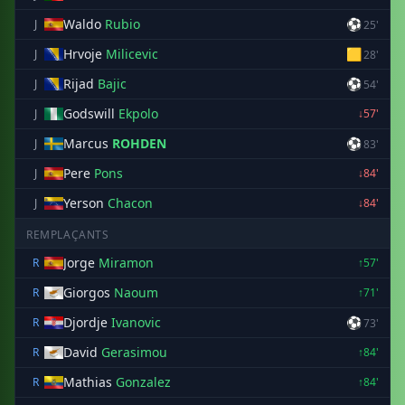
Waldo
Rubio
⚽
J
25'
Hrvoje
Milicevic
🟨
J
28'
Rijad
Bajic
⚽
J
54'
Godswill
Ekpolo
J
↓57'
Marcus
ROHDEN
⚽
J
83'
Pere
Pons
J
↓84'
Yerson
Chacon
J
↓84'
REMPLAÇANTS
Jorge
Miramon
R
↑57'
Giorgos
Naoum
R
↑71'
Djordje
Ivanovic
⚽
R
73'
David
Gerasimou
R
↑84'
Mathias
Gonzalez
R
↑84'