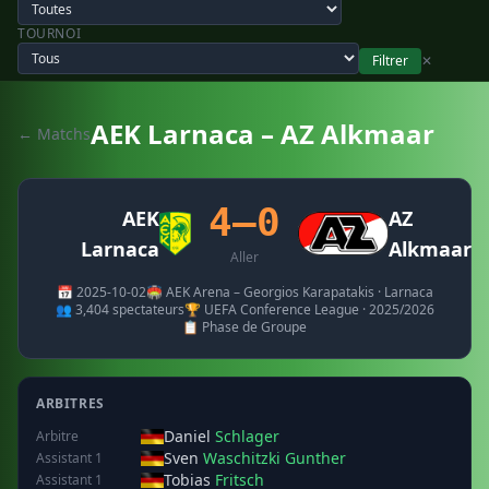
TOURNOI
Filtrer
✕
AEK Larnaca – AZ Alkmaar
← Matchs
4–0
AEK
AZ
Larnaca
Alkmaar
Aller
📅 2025-10-02
🏟️ AEK Arena – Georgios Karapatakis · Larnaca
👥 3,404 spectateurs
🏆 UEFA Conference League · 2025/2026
📋 Phase de Groupe
ARBITRES
Daniel
Schlager
Arbitre
Sven
Waschitzki Gunther
Assistant 1
Tobias
Fritsch
Assistant 1