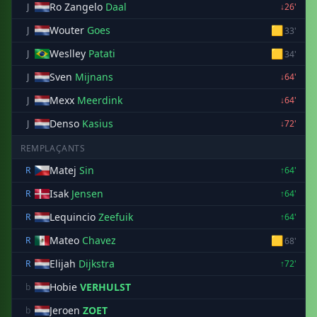
Ro Zangelo
Daal
J
↓26'
Wouter
Goes
🟨
J
33'
Weslley
Patati
🟨
J
34'
Sven
Mijnans
J
↓64'
Mexx
Meerdink
J
↓64'
Denso
Kasius
J
↓72'
REMPLAÇANTS
Matej
Sin
R
↑64'
Isak
Jensen
R
↑64'
Lequincio
Zeefuik
R
↑64'
Mateo
Chavez
🟨
R
68'
Elijah
Dijkstra
R
↑72'
Hobie
VERHULST
b
Jeroen
ZOET
b