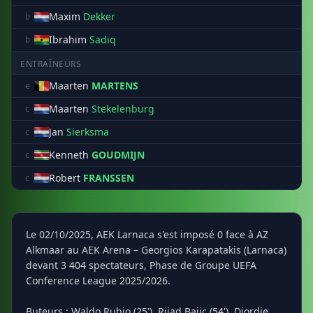
Maxim
Dekker
b
Ibrahim
Sadiq
b
ENTRAÎNEURS
Maarten
MARTENS
e
Maarten
Stekelenburg
c
Jan
Sierksma
c
Kenneth
GOUDMIJN
c
Robert
FRANSSEN
c
Le 02/10/2025, AEK Larnaca s'est imposé 0 face à AZ
Alkmaar au AEK Arena – Georgios Karapatakis (Larnaca)
devant 3 404 spectateurs, Phase de Groupe UEFA
Conference League 2025/2026.
Buteurs : Waldo Rubio (25'), Rijad Bajic (54'), Djordje