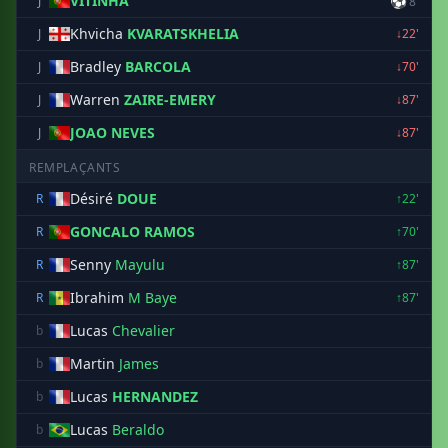
VITINHA
⚽
J
8'
Khvicha
KVARATSKHELIA
J
↓22'
Bradley
BARCOLA
J
↓70'
Warren
ZAIRE-EMERY
J
↓87'
JOAO NEVES
J
↓87'
REMPLAÇANTS
Désiré
DOUE
R
↑22'
GONCALO RAMOS
R
↑70'
Senny
Mayulu
R
↑87'
Ibrahim
M Baye
R
↑87'
Lucas
Chevalier
b
Martin
James
b
Lucas
HERNANDEZ
b
Lucas
Beraldo
b