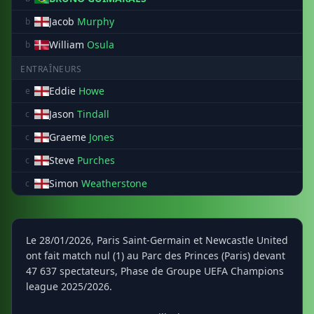
Jacob
Murphy
b
William
Osula
b
ENTRAÎNEURS
Eddie
Howe
e
Jason
Tindall
c
Graeme
Jones
c
Steve
Purches
c
Simon
Weatherstone
c
Le 28/01/2026, Paris Saint-Germain et Newcastle United
ont fait match nul (1) au Parc des Princes (Paris) devant
47 637 spectateurs, Phase de Groupe UEFA Champions
league 2025/2026.