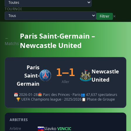
TOURNOI
Filtrer
✕
Paris Saint-Germain –
←
Newcastle United
Matchs
Paris
1–1
Newcastle
Saint-
United
Aller
Germain
📅 2026-01-28
🏟️ Parc des Princes · Paris
👥 47,637 spectateurs
🏆 UEFA Champions league · 2025/2026
📋 Phase de Groupe
ARBITRES
Slavko
VINCIC
Arbitre