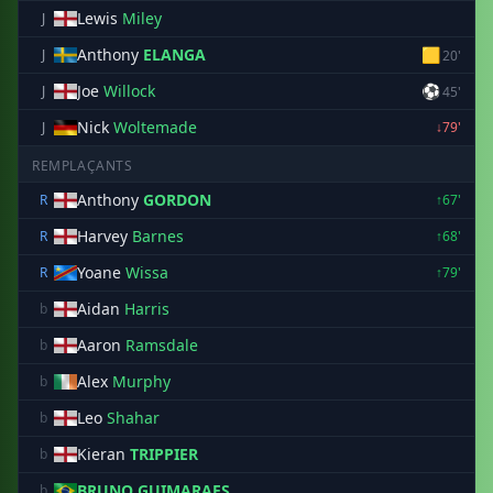
Lewis
Miley
J
Anthony
ELANGA
🟨
J
20'
Joe
Willock
⚽
J
45'
Nick
Woltemade
J
↓79'
REMPLAÇANTS
Anthony
GORDON
R
↑67'
Harvey
Barnes
R
↑68'
Yoane
Wissa
R
↑79'
Aidan
Harris
b
Aaron
Ramsdale
b
Alex
Murphy
b
Leo
Shahar
b
Kieran
TRIPPIER
b
BRUNO GUIMARAES
b