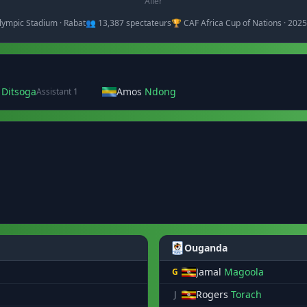
Aller
lympic Stadium · Rabat
👥 13,387 spectateurs
🏆 CAF Africa Cup of Nations · 202
s
Ditsoga
Amos
Ndong
Assistant 1
Ouganda
Jamal
Magoola
G
Rogers
Torach
J