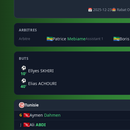
📅 2025-12-23
🏟️ Rabat O
ARBITRES
Patrice
Mebiame
Bori
Arbitre
Assistant 1
BUTS
⚽
Ellyes SKHIRI
10'
⚽
Elias ACHOURI
40'
Tunisie
Aymen
Dahmen
G
Ali
ABDI
J