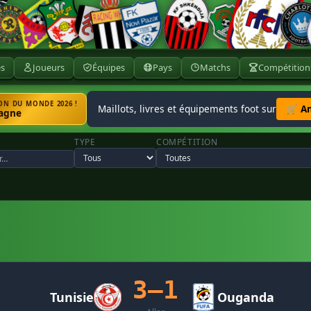
ès
Joueurs
Équipes
Pays
Matchs
Compétition
N DU MONDE 2026 !
Maillots, livres et équipements foot sur
🛒 A
agne
TYPE
COMPÉTITION
3–1
Tunisie
Ouganda