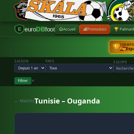
DB
euro
foot
Accueil
Pronostics
🏆 Palmar
E
CHAMPIO
🏆
Esp
SAISON
PAYS
EQUIPE
Filtrer
✕
Tunisie – Ouganda
← Matchs