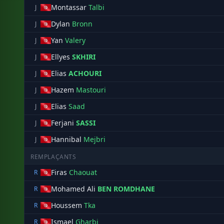
Montassar
Talbi
J
Dylan
Bronn
J
Yan
Valery
J
Ellyes
SKHIRI
J
Elias
ACHOURI
J
Hazem
Mastouri
J
Elias
Saad
J
Ferjani
SASSI
J
Hannibal
Mejbri
J
REMPLAÇANTS
Firas
Chaouat
R
Mohamed Ali
BEN ROMDHANE
R
Houssem
Tka
R
Ismael
Gharbi
R