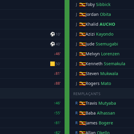
Toby
Sibbick
J
Jordan
Obita
J
Khalid
AUCHO
J
⚽
Azizi
Kayondo
J
10'
⚽
Jude
Ssemugabi
J
40'
Melvyn
Lorenzen
↓46'
J
🟨
Kenneth
Ssemakula
J
50'
Steven
Mukwala
↓81'
J
Rogers
Mato
↓88'
J
REMPLAÇANTS
Travis
Mutyaba
↑46'
R
Baba
Alhassan
↑55'
R
James
Bogere
↑81'
R
Allan
Okello
↑82'
R