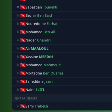
Sebastian
Tounekti
R
Bechir
Ben Said
b
Noureddine
Farhati
b
Mohamed
Ben Ali
b
Nader
Ghandri
b
Ali
MAALOUL
b
Yassine
MERIAH
b
Mohamed
Mahmoud
b
Mortadha
Ben Ouanes
b
Seifeddine
Jaziri
b
Naïm
SLITI
b
ENTRAÎNEURS
Sami
Trabelsi
e