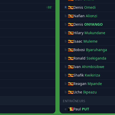
Denis
Omedi
↑88'
R
Nafian
Alionzi
b
Denis
ONYANGO
b
Hilary
Mukundane
b
Isaac
Muleme
b
Bobosi
Byaruhanga
b
Ronald
Ssekiganda
b
Ivan
Ahimbisibwe
b
Shafik
Kwikiriza
b
Reagan
Mpande
b
Uche
Ikpeazu
b
ENTRAÎNEURS
Paul
PUT
e