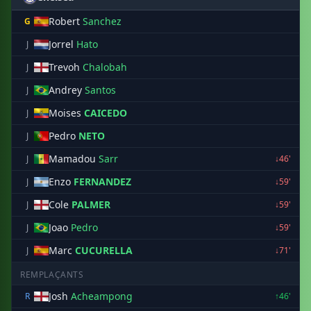
Robert
Sanchez
G
Jorrel
Hato
J
Trevoh
Chalobah
J
Andrey
Santos
J
Moises
CAICEDO
J
Pedro
NETO
J
Mamadou
Sarr
J
↓46'
Enzo
FERNANDEZ
J
↓59'
Cole
PALMER
J
↓59'
Joao
Pedro
J
↓59'
Marc
CUCURELLA
J
↓71'
REMPLAÇANTS
Josh
Acheampong
R
↑46'