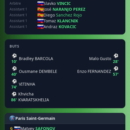
Slavko
VINCIC
Arbitre
José
NARANJO PEREZ
Assistant 1
Diego
Sanchez Rojo
Assistant 1
Tomaz
KLANCNIK
Assistant 1
Andraz
KOVACIC
Assistant 1
BUTS
⚽
⚽
Bradley BARCOLA
Malo Gusto
10'
28'
⚽
⚽
Ousmane DEMBELE
Enzo FERNANDEZ
40'
57'
⚽
VITINHA
74'
⚽
Khvicha
86'
KVARATSKHELIA
Paris Saint-Germain
Matvey
SAFONOV
G