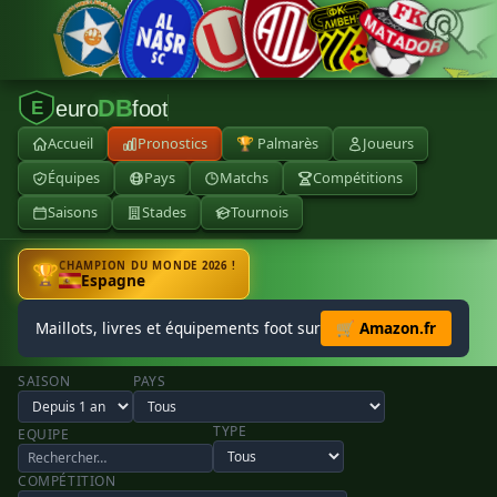
DB
euro
foot
E
Accueil
Pronostics
🏆 Palmarès
Joueurs
Équipes
Pays
Matchs
Compétitions
Saisons
Stades
Tournois
CHAMPION DU MONDE 2026 !
🏆
Espagne
Maillots, livres et équipements foot sur
🛒 Amazon.fr
SAISON
PAYS
TYPE
EQUIPE
COMPÉTITION