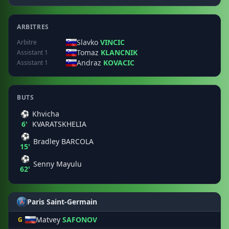
ARBITRES
Slavko
VINCIC
Arbitre
Tomaz
KLANCNIK
Assistant 1
Andraz
KOVACIC
Assistant 1
BUTS
⚽
Khvicha
6'
KVARATSKHELIA
⚽
Bradley BARCOLA
15'
⚽
Senny Mayulu
62'
Paris Saint-Germain
Matvey
SAFONOV
G