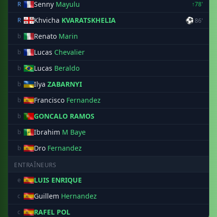
Senny
Mayulu
R
↑78'
Khvicha
KVARATSKHELIA
⚽
R
86'
Renato
Marin
b
Lucas
Chevalier
b
Lucas
Beraldo
b
Ilya
ZABARNYI
b
Francisco
Fernandez
b
GONCALO RAMOS
b
Ibrahim
M Baye
b
Dro
Fernandez
b
ENTRAÎNEURS
LUIS ENRIQUE
e
Guillem
Hernandez
c
RAFEL POL
c