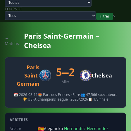
TOURNOI
Filtrer
✕
Paris Saint-Germain –
←
Chelsea
Matchs
Paris
5–2
Saint-
Chelsea
Aller
Germain
📅 2026-03-11
🏟️ Parc des Princes · Paris
👥 47,566 spectateurs
🏆 UEFA Champions league · 2025/2026
📋 1/8 finale
ARBITRES
Alejandro
Hernandez Hernandez
Arbitre