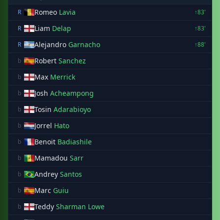
Romeo
Lavia
R
↑83'
Liam
Delap
R
↑83'
Alejandro
Garnacho
R
↑88'
Robert
Sanchez
b
Max
Merrick
b
Josh
Acheampong
b
Tosin
Adarabioyo
b
Jorrel
Hato
b
Benoit
Badiashile
b
Mamadou
Sarr
b
Andrey
Santos
b
Marc
Guiu
b
Teddy
Sharman Lowe
b