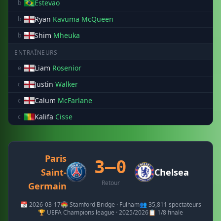
Estevao
b
Ryan
Kavuma McQueen
b
Shim
Mheuka
b
ENTRAÎNEURS
Liam
Rosenior
e
Justin
Walker
c
Calum
McFarlane
c
Kalifa
Cisse
c
Paris
3–0
Saint-
Chelsea
Retour
Germain
📅 2026-03-17
🏟️ Stamford Bridge · Fulham
👥 35,811 spectateurs
🏆 UEFA Champions league · 2025/2026
📋 1/8 finale