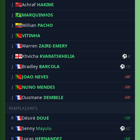
Achraf
HAKIMI
J
MARQUINHOS
J
Willian
PACHO
J
VITINHA
J
Warren
ZAIRE-EMERY
J
Khvicha
KVARATSKHELIA
⚽
J
6'
Bradley
BARCOLA
⚽
J
15'
JOAO NEVES
J
↓46'
NUNO MENDES
J
↓66'
Ousmane
DEMBELE
J
↓66'
REMPLAÇANTS
Désiré
DOUE
R
↑59'
Senny
Mayulu
⚽
R
62'
Lucas
HERNANDEZ
R
↑66'