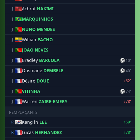
Achraf
HAKIMI
J
MARQUINHOS
J
NUNO MENDES
J
Willian
PACHO
J
JOAO NEVES
J
Bradley
BARCOLA
⚽
J
10'
Ousmane
DEMBELE
⚽
J
40'
Désiré
DOUE
J
↓62'
VITINHA
⚽
J
74'
Warren
ZAIRE-EMERY
J
↓78'
REMPLAÇANTS
Kang in
LEE
R
↑69'
Lucas
HERNANDEZ
R
↑78'