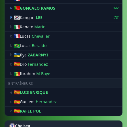
GONCALO RAMOS
R
↑66'
Kang in
LEE
R
↑73'
Renato
Marin
b
Lucas
Chevalier
b
Lucas
Beraldo
b
Ilya
ZABARNYI
b
Dro
Fernandez
b
Ibrahim
M Baye
b
ENTRAÎNEURS
LUIS ENRIQUE
e
Guillem
Hernandez
c
RAFEL POL
c
Chelsea