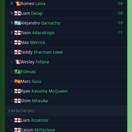
Romeo
Lavia
R
↑59'
Liam
Delap
R
↑59'
Alejandro
Garnacho
R
↑59'
Tosin
Adarabioyo
R
↑71'
Max
Merrick
b
Teddy
Sharman Lowe
b
Wesley
Fofana
b
Estevao
b
Marc
Guiu
b
Ryan
Kavuma McQueen
b
Shim
Mheuka
b
ENTRAÎNEURS
Liam
Rosenior
e
Calum
McFarlane
c