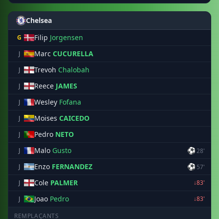
Chelsea
Filip
Jorgensen
G
Marc
CUCURELLA
J
Trevoh
Chalobah
J
Reece
JAMES
J
Wesley
Fofana
J
Moises
CAICEDO
J
Pedro
NETO
J
Malo
Gusto
⚽
J
28'
Enzo
FERNANDEZ
⚽
J
57'
Cole
PALMER
J
↓83'
Joao
Pedro
J
↓83'
REMPLAÇANTS