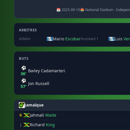
📅 2025-09-10
🏟️ National Stadium - Indepen
ARBITRES
Mario
Escobar
Luis
Ve
Arbitre
Assistant 1
BUTS
⚽
Bailey Cadamarteri
36'
⚽
Jon Russell
57'
Jamaïque
Jahmali
Waite
G
Richard
King
J