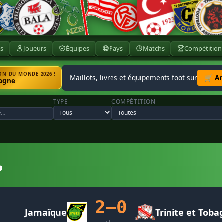
ès
Joueurs
Équipes
Pays
Matchs
Compétition
N DU MONDE 2026 !
Maillots, livres et équipements foot sur
🛒 A
agne
TYPE
COMPÉTITION
o
2–0
Jamaïque
Trinite et Toba