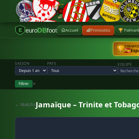
DB
euro
foot
Accueil
Pronostics
🏆 Palmar
E
CHAMPIO
🏆
Esp
SAISON
PAYS
EQUIPE
Filtrer
✕
Jamaïque – Trinite et Tobag
← Matchs