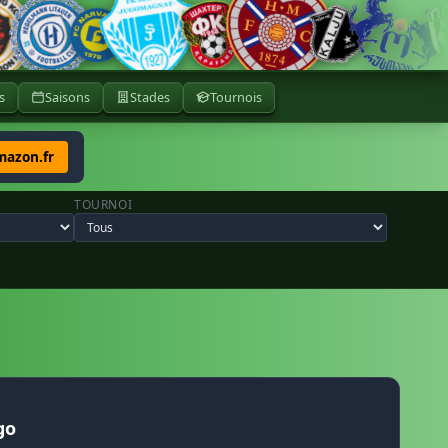
s
Saisons
Stades
Tournois
mazon.fr
TOURNOI
go