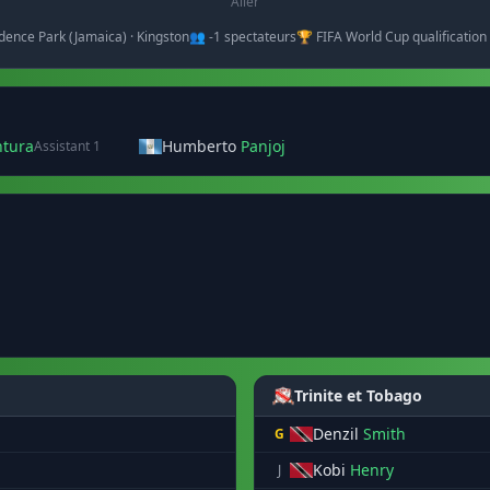
Aller
dence Park (Jamaica) · Kingston
👥 -1 spectateurs
🏆 FIFA World Cup qualificatio
ntura
Humberto
Panjoj
Assistant 1
Trinite et Tobago
Denzil
Smith
G
Kobi
Henry
J