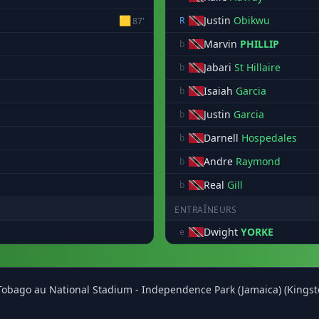
🟨
Justin
Obikwu
R
87'
Marvin
PHILLIP
b
Jabari
St Hillaire
b
Isaiah
Garcia
b
Justin
Garcia
b
Darnell
Hospedales
b
Andre
Raymond
b
Real
Gill
b
ENTRAÎNEURS
Dwight
YORKE
e
t Tobago au National Stadium - Independence Park (Jamaica) (Kingst