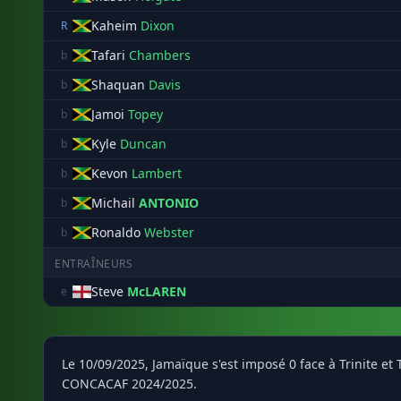
Kaheim
Dixon
R
Tafari
Chambers
b
Shaquan
Davis
b
Jamoi
Topey
b
Kyle
Duncan
b
Kevon
Lambert
b
Michail
ANTONIO
b
Ronaldo
Webster
b
ENTRAÎNEURS
Steve
McLAREN
e
Le 10/09/2025, Jamaïque s'est imposé 0 face à Trinite e
CONCACAF 2024/2025.