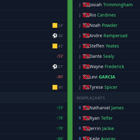
Josiah
Trimmingham
J
Rio
Cardines
J
🟨
Noah
Powder
J
24'
⚽
Andre
Rampersad
J
36'
🟨
Steffen
Yeates
J
43'
Dante
Sealy
↓53'
J
⚽
Wayne
Frederick
J
57'
Levi
GARCIA
↓80'
J
🟨
Tyrese
Spicer
J
90'
REMPLAÇANTS
Nathaniel
James
↑53'
R
Ryan
Telfer
↑78'
R
Jerrin
Jackie
↑78'
R
Kaile
Auvray
↑80'
R