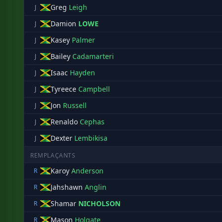
Greg
Leigh
J
Damion
LOWE
J
Kasey
Palmer
J
Bailey
Cadamarteri
J
Isaac
Hayden
J
Tyreece
Campbell
J
Jon
Russell
J
Renaldo
Cephas
J
Dexter
Lembikisa
J
REMPLAÇANTS
Karoy
Anderson
R
Jahshawn
Anglin
R
Shamar
NICHOLSON
R
Mason
Holgate
R