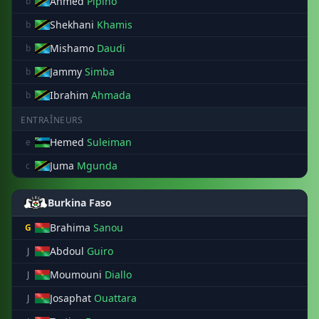
Ahmed
Pipino
b
Shekhani
Khamis
b
Mishamo
Daudi
b
Jammy
Simba
b
Ibrahim
Ahmada
b
ENTRAÎNEURS
Hemed
Suleiman
e
Juma
Mgunda
c
Burkina Faso
Brahima
Sanou
G
Abdoul
Guiro
J
Moumouni
Diallo
J
Josaphat
Ouattara
J