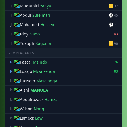
Mudathiri
Yahya
🟨
J
37'
Abdul
Suleiman
⚽
J
45'
Mohamed
Husseini
⚽
J
71'
Iddy
Nado
J
↓83'
Yusuph
Kagoma
🟨
J
90'
REMPLAÇANTS
Pascal
Msindo
R
↑76'
Lusajo
Mwaikenda
R
↑83'
Hussein
Masalanga
b
Aishi
MANULA
b
Abdulrazack
Hamza
b
Wilson
Nangu
b
Lameck
Lawi
b