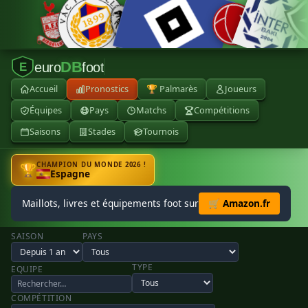
DB
euro
foot
E
Accueil
Pronostics
🏆 Palmarès
Joueurs
Équipes
Pays
Matchs
Compétitions
Saisons
Stades
Tournois
CHAMPION DU MONDE 2026 !
🏆
Espagne
Maillots, livres et équipements foot sur
🛒 Amazon.fr
SAISON
PAYS
TYPE
EQUIPE
COMPÉTITION