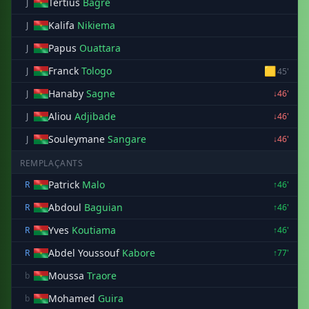
Tertius
Bagre
J
Kalifa
Nikiema
J
Papus
Ouattara
J
Franck
Tologo
🟨
J
45'
Hanaby
Sagne
J
↓46'
Aliou
Adjibade
J
↓46'
Souleymane
Sangare
J
↓46'
REMPLAÇANTS
Patrick
Malo
R
↑46'
Abdoul
Baguian
R
↑46'
Yves
Koutiama
R
↑46'
Abdel Youssouf
Kabore
R
↑77'
Moussa
Traore
b
Mohamed
Guira
b