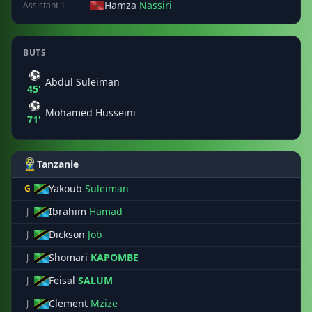
Hamza
Nassiri
Assistant 1
BUTS
⚽
Abdul Suleiman
45'
⚽
Mohamed Husseini
71'
Tanzanie
Yakoub
Suleiman
G
Ibrahim
Hamad
J
Dickson
Job
J
Shomari
KAPOMBE
J
Feisal
SALUM
J
Clement
Mzize
J