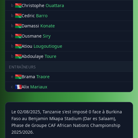
Christophe
Ouattara
b
Cedric
Barro
b
Damassi
Konate
b
Ousmane
Siry
b
Atiou
Lougoutiogue
b
Abdoulaye
Toure
b
ENTRAÎNEURS
Brama
Traore
e
Alix
Mariaux
c
Le 02/08/2025, Tanzanie s'est imposé 0 face à Burkina
Faso au Benjamin Mkapa Stadium (Dar es Salaam),
Phase de Groupe CAF African Nations Championship
2025/2026.