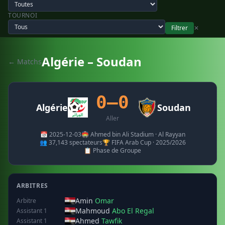
TOURNOI
Filtrer
✕
Algérie – Soudan
← Matchs
0–0
Algérie
Soudan
Aller
📅 2025-12-03
🏟️ Ahmed bin Ali Stadium · Al Rayyan
👥 37,143 spectateurs
🏆 FIFA Arab Cup · 2025/2026
📋 Phase de Groupe
ARBITRES
Amin
Omar
Arbitre
Mahmoud
Abo El Regal
Assistant 1
Ahmed
Tawfik
Assistant 1