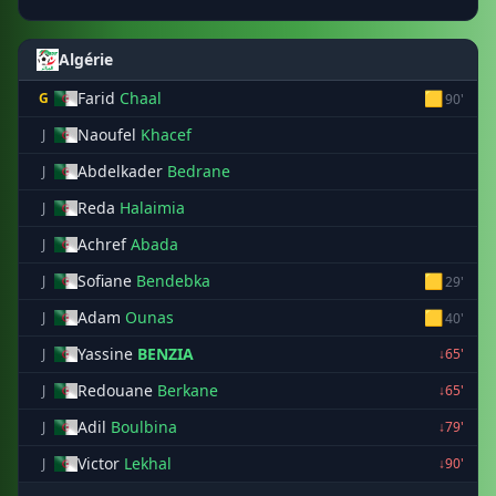
Algérie
Farid
Chaal
🟨
G
90'
Naoufel
Khacef
J
Abdelkader
Bedrane
J
Reda
Halaimia
J
Achref
Abada
J
Sofiane
Bendebka
🟨
J
29'
Adam
Ounas
🟨
J
40'
Yassine
BENZIA
J
↓65'
Redouane
Berkane
J
↓65'
Adil
Boulbina
J
↓79'
Victor
Lekhal
J
↓90'