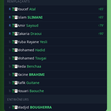
REMPLAÇANTS
Youcef
Atal
R
↑65'
Islam
SLIMANI
R
↑65'
Amir
Sayoud
R
↑79'
Zakaria
Draoui
R
↑90'
Yuba Rayane
Yesli
b
Mohamed
Hadid
b
Mohamed
Tougai
b
Reda
Benchaa
b
Yacine
BRAHIMI
b
Rafik
Guitane
b
Houari
Baouche
b
ENTRAÎNEURS
Madjid
BOUGHERRA
e