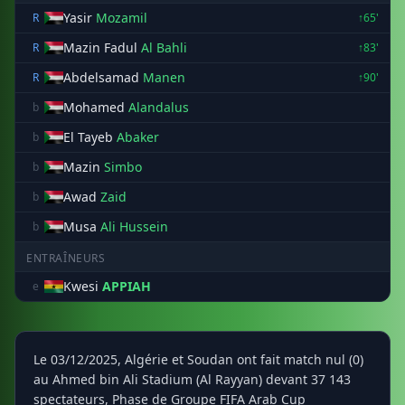
Yasir
Mozamil
R
↑65'
Mazin Fadul
Al Bahli
R
↑83'
Abdelsamad
Manen
R
↑90'
Mohamed
Alandalus
b
El Tayeb
Abaker
b
Mazin
Simbo
b
Awad
Zaid
b
Musa
Ali Hussein
b
ENTRAÎNEURS
Kwesi
APPIAH
e
Le 03/12/2025, Algérie et Soudan ont fait match nul (0)
au Ahmed bin Ali Stadium (Al Rayyan) devant 37 143
spectateurs, Phase de Groupe FIFA Arab Cup