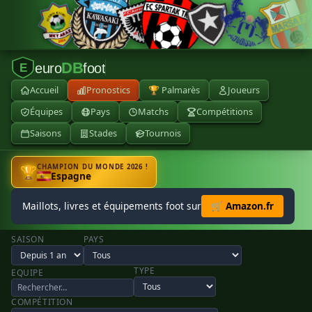
DB
euro
foot
E
Accueil
Pronostics
🏆 Palmarès
Joueurs
Équipes
Pays
Matchs
Compétitions
Saisons
Stades
Tournois
CHAMPION DU MONDE 2026 !
🏆
Espagne
Maillots, livres et équipements foot sur
🛒 Amazon.fr
SAISON
PAYS
TYPE
EQUIPE
COMPÉTITION