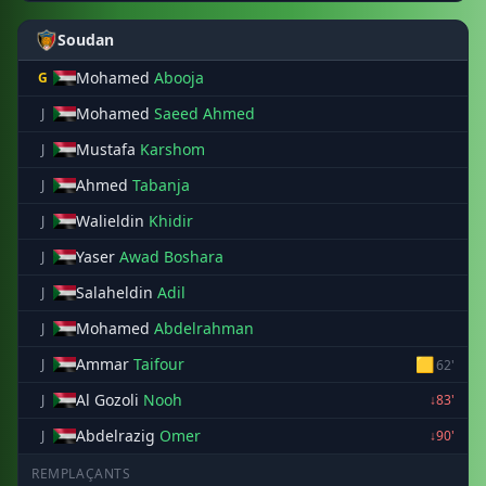
Soudan
Mohamed
Abooja
G
Mohamed
Saeed Ahmed
J
Mustafa
Karshom
J
Ahmed
Tabanja
J
Walieldin
Khidir
J
Yaser
Awad Boshara
J
Salaheldin
Adil
J
Mohamed
Abdelrahman
J
Ammar
Taifour
🟨
J
62'
Al Gozoli
Nooh
J
↓83'
Abdelrazig
Omer
J
↓90'
REMPLAÇANTS