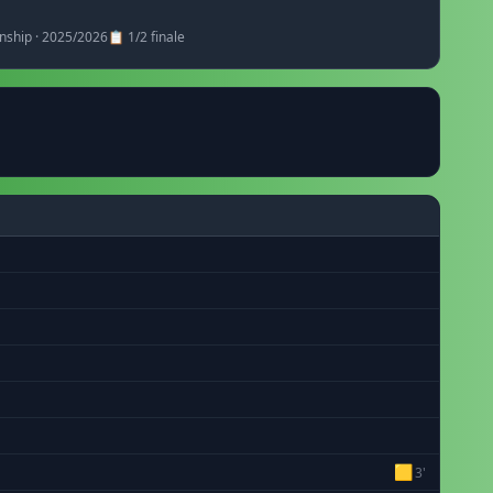
nship · 2025/2026
📋 1/2 finale
🟨
3'