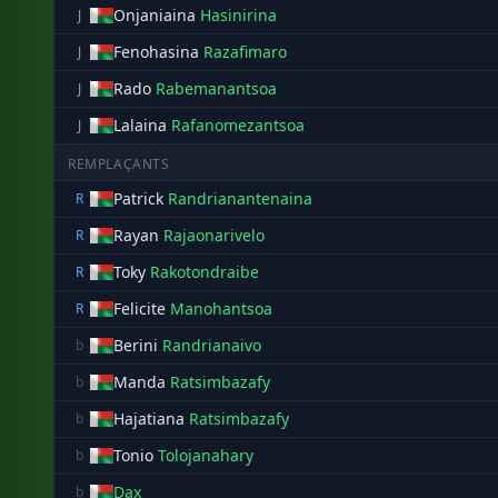
Onjaniaina
Hasinirina
J
Fenohasina
Razafimaro
J
Rado
Rabemanantsoa
J
Lalaina
Rafanomezantsoa
J
REMPLAÇANTS
Patrick
Randrianantenaina
R
Rayan
Rajaonarivelo
R
Toky
Rakotondraibe
R
Felicite
Manohantsoa
R
Berini
Randrianaivo
b
Manda
Ratsimbazafy
b
Hajatiana
Ratsimbazafy
b
Tonio
Tolojanahary
b
Dax
b