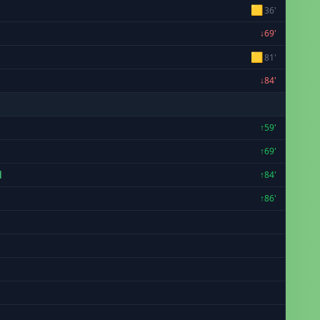
🟨
36'
↓69'
🟨
81'
↓84'
↑59'
↑69'
d
↑84'
↑86'