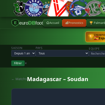
DB
euro
foot
Accueil
Pronostics
🏆 Palmar
E
CHAMPIO
🏆
Esp
SAISON
PAYS
EQUIPE
Filtrer
✕
Madagascar – Soudan
← Matchs