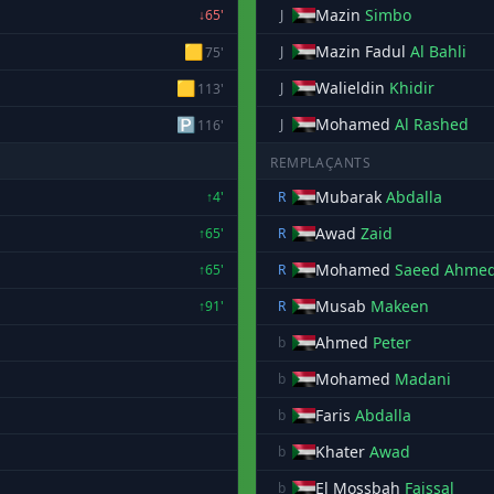
Mazin
Simbo
↓65'
J
🟨
Mazin Fadul
Al Bahli
J
75'
🟨
Walieldin
Khidir
J
113'
🅿
Mohamed
Al Rashed
J
116'
REMPLAÇANTS
Mubarak
Abdalla
↑4'
R
Awad
Zaid
↑65'
R
Mohamed
Saeed Ahme
↑65'
R
Musab
Makeen
↑91'
R
Ahmed
Peter
b
Mohamed
Madani
b
Faris
Abdalla
b
Khater
Awad
b
El Mossbah
Faissal
b