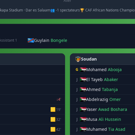
Aller
kapa Stadium · Dar es Salaam
👥 -1 spectateurs
🏆 CAF African Nations Champio
Guylain
Bongele
Assistant 1
Soudan
Mohamed
Abooja
G
El Tayeb
Abaker
J
Ahmed
Tabanja
J
Abdelrazig
Omer
↓4'
J
🟨
Yaser
Awad Boshara
J
19'
🟨
Musa
Ali Hussein
J
32'
🟨
Muhamed
Tia Asad
J
42'