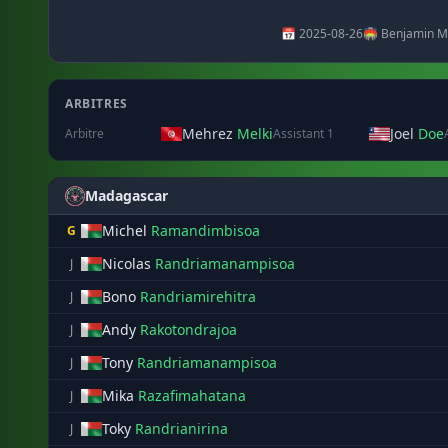
📅 2025-08-26
🏟️ Benjamin M
ARBITRES
Mehrez
Melki
Joel
Doe
Arbitre
Assistant 1
Madagascar
Michel
Ramandimbisoa
G
Nicolas
Randriamanampisoa
J
Bono
Randriamirehitra
J
Andy
Rakotondrajoa
J
Tony
Randriamanampisoa
J
Mika
Razafimahatana
J
Toky
Randrianirina
J