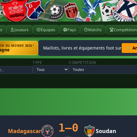
ès
Joueurs
Équipes
Pays
Matchs
Compétition
N DU MONDE 2026 !
Maillots, livres et équipements foot sur
🛒 A
agne
TYPE
COMPÉTITION
1–0
Madagascar
Soudan