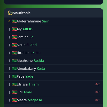
Mauritanie
Abderrahmane
Sarr
G
Aly
ABEID
J
Lamine
Ba
J
Nouh
El Abd
J
Ibrahima
Keita
J
Mouhsine
Bodda
J
Aboubakary
Koita
J
Papa
Yade
J
Idrissa
Thiam
J
↓66'
Sidi
Amar
J
↓85'
Maata
Magassa
J
↓85'