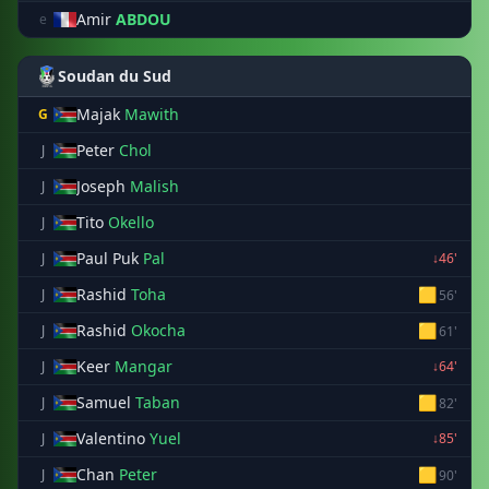
Amir
ABDOU
e
Soudan du Sud
Majak
Mawith
G
Peter
Chol
J
Joseph
Malish
J
Tito
Okello
J
Paul Puk
Pal
J
↓46'
Rashid
Toha
🟨
J
56'
Rashid
Okocha
🟨
J
61'
Keer
Mangar
J
↓64'
Samuel
Taban
🟨
J
82'
Valentino
Yuel
J
↓85'
Chan
Peter
🟨
J
90'