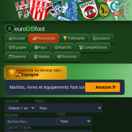
DB
euro
foot
E
Accueil
Pronostics
🏆 Palmarès
Joueurs
Équipes
Pays
Matchs
Compétitions
Saisons
Stades
Tournois
CHAMPION DU MONDE 2026 !
🏆
Espagne
Maillots, livres et équipements foot sur
🛒 Amazon.fr
SAISON
PAYS
TYPE
EQUIPE
COMPÉTITION