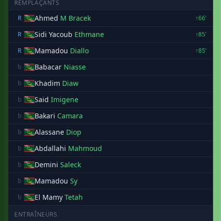
REMPLAÇANTS
Ahmed
M Bracek
R
↑66'
Sidi Yacoub
Ethmane
R
↑85'
Mamadou
Diallo
R
↑85'
Babacar
Niasse
b
Khadim
Diaw
b
Said
Imigene
b
Bakari
Camara
b
Alassane
Diop
b
Abdallahi
Mahmoud
b
Demini
Saleck
b
Mamadou
Sy
b
El Mamy
Tetah
b
ENTRAÎNEURS