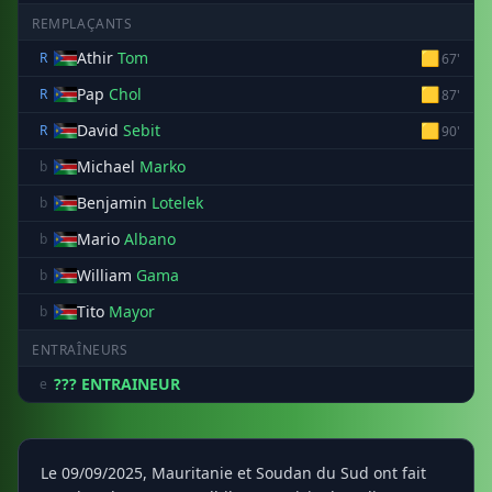
REMPLAÇANTS
Athir
Tom
🟨
R
67'
Pap
Chol
🟨
R
87'
David
Sebit
🟨
R
90'
Michael
Marko
b
Benjamin
Lotelek
b
Mario
Albano
b
William
Gama
b
Tito
Mayor
b
ENTRAÎNEURS
??? ENTRAINEUR
e
Le 09/09/2025, Mauritanie et Soudan du Sud ont fait