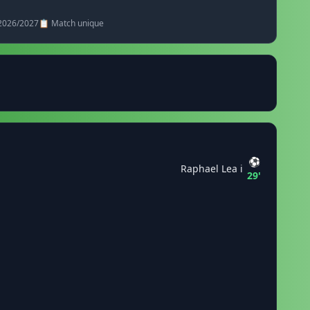
· 2026/2027
📋 Match unique
⚽
Raphael Lea i
29'