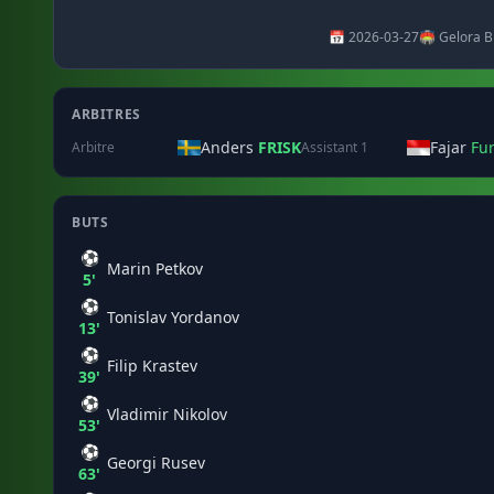
📅 2026-03-27
🏟️ Gelora B
ARBITRES
Anders
FRISK
Fajar
Fu
Arbitre
Assistant 1
BUTS
⚽
Marin Petkov
5'
⚽
Tonislav Yordanov
13'
⚽
Filip Krastev
39'
⚽
Vladimir Nikolov
53'
⚽
Georgi Rusev
63'