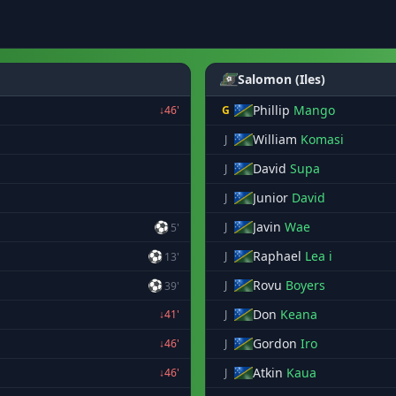
Salomon (Iles)
Phillip
Mango
↓46'
G
William
Komasi
J
David
Supa
J
Junior
David
J
⚽
Javin
Wae
J
5'
⚽
Raphael
Lea i
J
13'
⚽
Rovu
Boyers
J
39'
Don
Keana
↓41'
J
Gordon
Iro
↓46'
J
Atkin
Kaua
↓46'
J