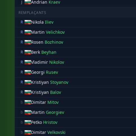
Andrian
Kraev
J
REMPLAÇANTS
Nikola
Iliev
R
Martin
Velichkov
R
Rosen
Bozhinov
R
Berk
Beyhan
R
Vladimir
Nikolov
R
Georgi
Rusev
R
Kristiyan
Stoyanov
R
Kristiyan
Balov
R
Dimitar
Mitov
b
Martin
Georgiev
b
Petko
Hristov
b
Dimitar
Velkovski
b