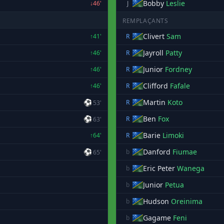
Bobby
Leslie
↓46'
J
REMPLAÇANTS
Clivert
Sam
↑41'
R
Jayroll
Patty
↑46'
R
Junior
Fordney
↑46'
R
Clifford
Fafale
↑46'
R
⚽
Martin
Koto
R
53'
⚽
Ben
Fox
R
63'
Barie
Limoki
↑64'
R
⚽
Danford
Fiumae
b
65'
Eric Peter
Wanega
b
Junior
Petua
b
Hudson
Oreinima
b
Gagame
Feni
b