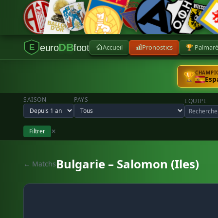
DB
euro
foot
Accueil
Pronostics
🏆 Palmar
E
CHAMPIO
🏆
Esp
SAISON
PAYS
EQUIPE
Filtrer
✕
Bulgarie – Salomon (Iles)
← Matchs