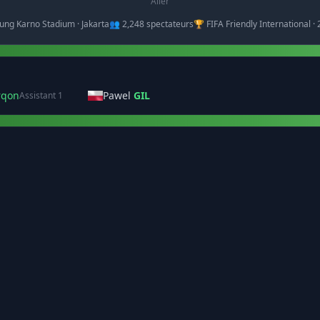
Aller
ung Karno Stadium · Jakarta
👥 2,248 spectateurs
🏆 FIFA Friendly International 
rqon
Pawel
GIL
Assistant 1