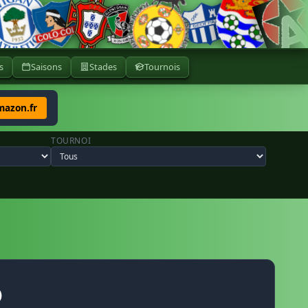
s
Saisons
Stades
Tournois
mazon.fr
TOURNOI
)