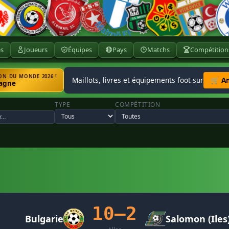
ès
Joueurs
Équipes
Pays
Matchs
Compétition
N DU MONDE 2026 !
Maillots, livres et équipements foot sur
🛒 A
agne
TYPE
COMPÉTITION
10–2
Bulgarie
Salomon (Iles