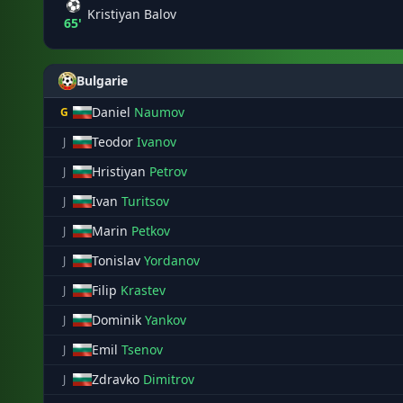
⚽
Kristiyan Balov
65'
Bulgarie
Daniel
Naumov
G
Teodor
Ivanov
J
Hristiyan
Petrov
J
Ivan
Turitsov
J
Marin
Petkov
J
Tonislav
Yordanov
J
Filip
Krastev
J
Dominik
Yankov
J
Emil
Tsenov
J
Zdravko
Dimitrov
J