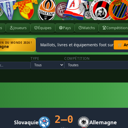
ès
Joueurs
Équipes
Pays
Matchs
Compétition
N DU MONDE 2026 !
Maillots, livres et équipements foot sur
🛒 A
agne
TYPE
COMPÉTITION
2–0
Slovaquie
Allemagne