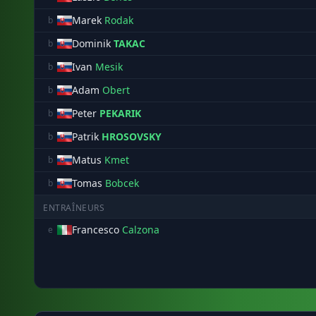
Marek
Rodak
b
Dominik
TAKAC
b
Ivan
Mesik
b
Adam
Obert
b
Peter
PEKARIK
b
Patrik
HROSOVSKY
b
Matus
Kmet
b
Tomas
Bobcek
b
ENTRAÎNEURS
Francesco
Calzona
e