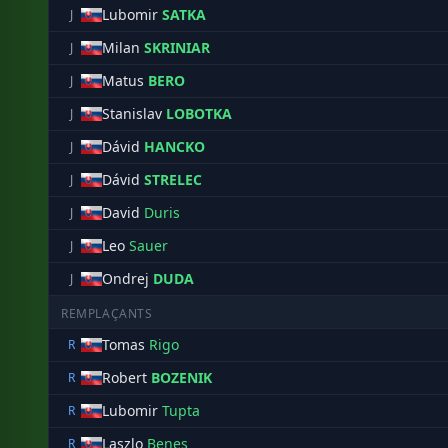
Lubomir
SATKA
J
Milan
SKRINIAR
J
Matus
BERO
J
Stanislav
LOBOTKA
J
Dávid
HANCKO
J
Dávid
STRELEC
J
David
Duris
J
Leo
Sauer
J
Ondrej
DUDA
J
REMPLAÇANTS
Tomas
Rigo
R
Robert
BOZENIK
R
Lubomir
Tupta
R
Laszlo
Benes
R