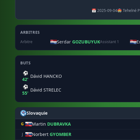
📅 2025-09-04
🏟️ Tehelné P
ARBITRES
Serdar
GOZUBUYUK
E
Arbitre
Assistant 1
BUTS
⚽
Dávid HANCKO
42'
⚽
Dávid STRELEC
55'
Slovaquie
Martin
DUBRAVKA
G
Norbert
GYOMBER
J