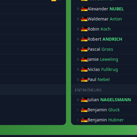
Alexander
NUBEL
b
Waldemar
Anton
b
Robin
Koch
b
Robert
ANDRICH
b
Pascal
Gross
b
Jamie
Leweling
b
Niclas
Fullkrug
b
Paul
Nebel
b
ENTRAÎNEURS
Julian
NAGELSMANN
e
Benjamin
Gluck
c
Benjamin
Hubner
c