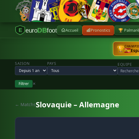
DB
euro
foot
Accueil
Pronostics
🏆 Palmar
E
CHAMPIO
🏆
Esp
SAISON
PAYS
EQUIPE
Filtrer
✕
Slovaquie – Allemagne
← Matchs