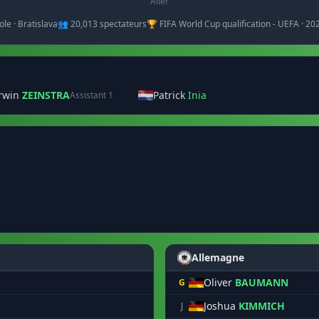
Aller
ole · Bratislava
👥 20,013 spectateurs
🏆 FIFA World Cup qualification - UEFA · 2
rwin
ZEINSTRA
Patrick
Inia
Assistant 1
Allemagne
Oliver
BAUMANN
G
Joshua
KIMMICH
J