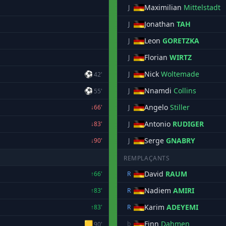
Maximilian
Mittelstadt
J
Jonathan
TAH
J
Leon
GORETZKA
J
Florian
WIRTZ
J
⚽
Nick
Woltemade
J
42'
⚽
Nnamdi
Collins
J
55'
Angelo
Stiller
↓66'
J
Antonio
RUDIGER
↓83'
J
Serge
GNABRY
↓90'
J
REMPLAÇANTS
David
RAUM
↑66'
R
Nadiem
AMIRI
↑83'
R
Karim
ADEYEMI
↑83'
R
🟨
Finn
Dahmen
b
90'