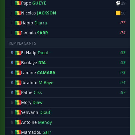
Pape
GUEYE
⚽
J
29'
Nicolas
JACKSON
🟨
J
50'
Habib
Diarra
J
↓73'
Ismaïla
SARR
J
↓74'
REMPLAÇANTS
El Hadji
Diouf
R
↑53'
Boulaye
DIA
R
↑53'
Lamine
CAMARA
R
↑73'
Ibrahim
M Baye
R
↑74'
Pathe
Ciss
R
↑87'
Mory
Diaw
b
Yehvann
Diouf
b
Antoine
Mendy
b
Mamadou
Sarr
b