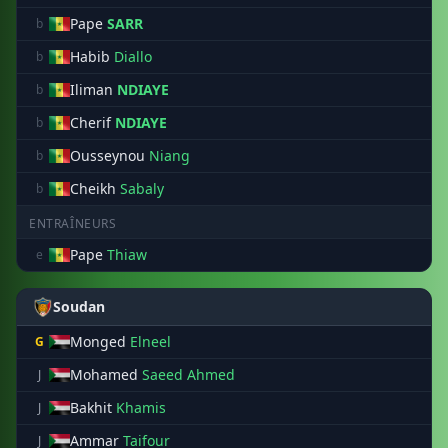
Pape
SARR
b
Habib
Diallo
b
Iliman
NDIAYE
b
Cherif
NDIAYE
b
Ousseynou
Niang
b
Cheikh
Sabaly
b
ENTRAÎNEURS
Pape
Thiaw
e
Soudan
Monged
Elneel
G
Mohamed
Saeed Ahmed
J
Bakhit
Khamis
J
Ammar
Taifour
J