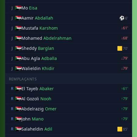
Mo
Eisa
J
Aamir
Abdallah
⚽
J
6'
Mustafa
Karshom
J
↓61'
Mohamed
Abdelrahman
J
↓68'
Sheddy
Barglan
🟨
J
70'
Abu Agla
Adballa
J
↓79'
Walieldin
Khidir
J
↓79'
REMPLAÇANTS
El Tayeb
Abaker
R
↑61'
Al Gozoli
Nooh
R
↑79'
Abdelrazig
Omer
R
↑79'
John
Mano
R
↑79'
Salaheldin
Adil
🟨
R
85'