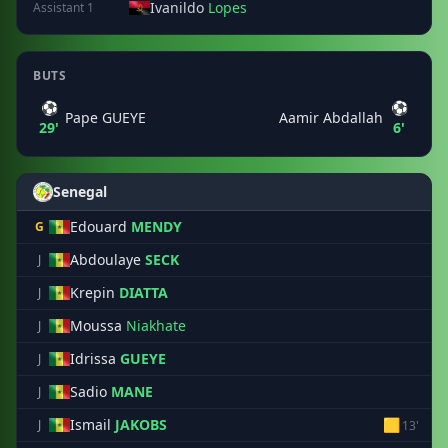
Ivanildo
Lopes
Assistant 1
BUTS
⚽
⚽
Pape GUEYE
Aamir Abdallah
29'
6'
Senegal
Edouard
MENDY
G
Abdoulaye
SECK
J
Krepin
DIATTA
J
Moussa
Niakhate
J
Idrissa
GUEYE
J
Sadio
MANE
J
Ismail
JAKOBS
🟨
J
13'