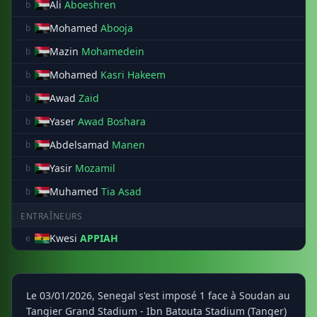
Ali
Aboeshren
b
Mohamed
Abooja
b
Mazin
Mohamedein
b
Mohamed
Kasri Hakeem
b
Awad
Zaid
b
Yaser
Awad Boshara
b
Abdelsamad
Manen
b
Yasir
Mozamil
b
Muhamed
Tia Asad
b
ENTRAÎNEURS
Kwesi
APPIAH
e
Le 03/01/2026, Senegal s'est imposé 1 face à Soudan au
Tangier Grand Stadium - Ibn Batouta Stadium (Tanger)