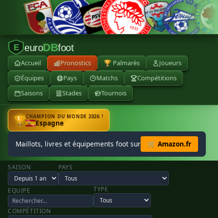
DB
euro
foot
E
Accueil
Pronostics
🏆 Palmarès
Joueurs
Équipes
Pays
Matchs
Compétitions
Saisons
Stades
Tournois
CHAMPION DU MONDE 2026 !
🏆
Espagne
Maillots, livres et équipements foot sur
🛒 Amazon.fr
SAISON
PAYS
TYPE
EQUIPE
COMPÉTITION