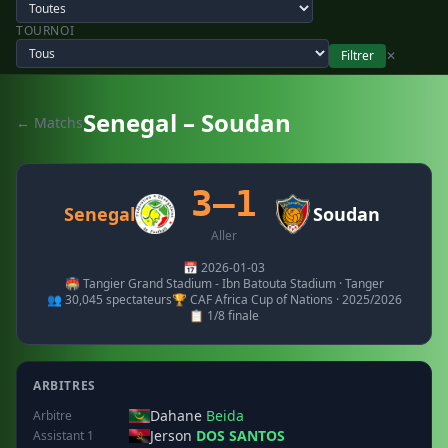
TOURNOI
Filtrer
✕
Senegal – Soudan
← Matchs
3–1
Senegal
Soudan
Aller
📅 2026-01-03
🏟️ Tangier Grand Stadium - Ibn Batouta Stadium · Tanger
👥 30,045 spectateurs
🏆 CAF Africa Cup of Nations · 2025/2026
📋 1/8 finale
ARBITRES
Dahane
Beida
Arbitre
Jerson
DOS SANTOS
Assistant 1