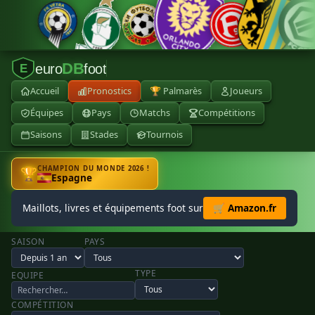
DB
euro
foot
E
Accueil
Pronostics
🏆 Palmarès
Joueurs
Équipes
Pays
Matchs
Compétitions
Saisons
Stades
Tournois
CHAMPION DU MONDE 2026 !
🏆
Espagne
Maillots, livres et équipements foot sur
🛒 Amazon.fr
SAISON
PAYS
TYPE
EQUIPE
COMPÉTITION