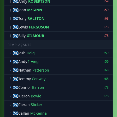
Andy
ROBERTSON
J
↓59'
John
McGINN
J
↓59'
Tony
RALSTON
J
↓68'
Lewis
FERGUSON
J
↓78'
Billy
GILMOUR
J
↓78'
REMPLAÇANTS
Josh
Doig
R
↑59'
Andy
Irving
R
↑59'
Nathan
Patterson
R
↑68'
Tommy
Conway
R
↑68'
Connor
Barron
R
↑78'
Kieron
Bowie
R
↑78'
Cieran
Slicker
b
Callan
McKenna
b