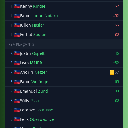
Kenny
Kindle
J
↓52'
Fabio
Luque Notaro
J
↓52'
Julien
Hasler
J
↓65'
Ferhat
Saglam
J
↓80'
REMPLAÇANTS
Justin
Ospelt
R
↑46'
Livio
MEIER
R
↑52'
Andrin
Netzer
🟨
R
57'
Fabio
Wolfinger
R
↑65'
Emanuel
Zund
R
↑80'
Willy
Pizzi
R
↑80'
Lorenzo
Lo Russo
b
Felix
Oberwaditzer
b