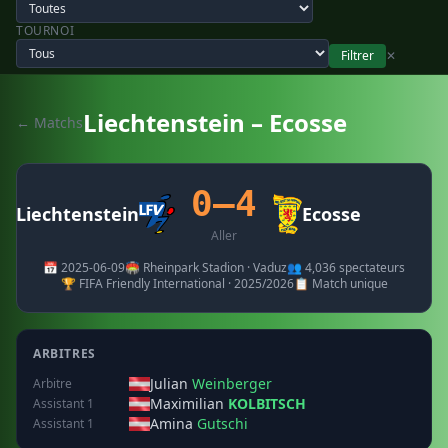
TOURNOI
Filtrer
✕
Liechtenstein – Ecosse
← Matchs
0–4
Liechtenstein
Ecosse
Aller
📅 2025-06-09
🏟️ Rheinpark Stadion · Vaduz
👥 4,036 spectateurs
🏆 FIFA Friendly International · 2025/2026
📋 Match unique
ARBITRES
Julian
Weinberger
Arbitre
Maximilian
KOLBITSCH
Assistant 1
Amina
Gutschi
Assistant 1