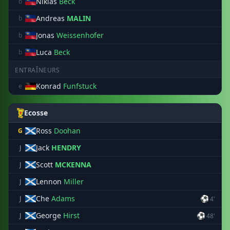
Niklas
Beck
b
Andreas
MALIN
b
Jonas
Weissenhofer
b
Luca
Beck
b
ENTRAÎNEURS
Konrad
Funfstuck
e
Ecosse
Ross
Doohan
G
Jack
HENDRY
J
Scott
MCKENNA
J
Lennon
Miller
J
Che
Adams
⚽
J
4'
George
Hirst
⚽
J
48'