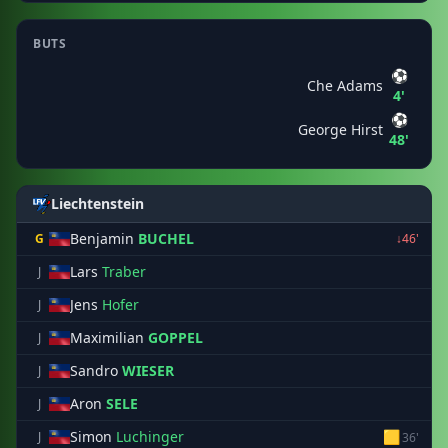
BUTS
⚽
Che Adams
4'
⚽
George Hirst
48'
Liechtenstein
Benjamin
BUCHEL
G
↓46'
Lars
Traber
J
Jens
Hofer
J
Maximilian
GOPPEL
J
Sandro
WIESER
J
Aron
SELE
J
Simon
Luchinger
🟨
J
36'