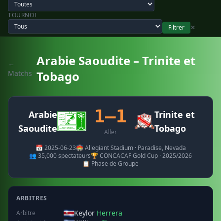
TOURNOI
Filtrer
✕
Arabie Saoudite – Trinite et
←
Tobago
Matchs
1–1
Arabie
Trinite et
Saoudite
Tobago
Aller
📅 2025-06-23
🏟️ Allegiant Stadium · Paradise, Nevada
👥 35,000 spectateurs
🏆 CONCACAF Gold Cup · 2025/2026
📋 Phase de Groupe
ARBITRES
Keylor
Herrera
Arbitre