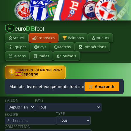
DB
euro
foot
E
Accueil
Pronostics
🏆 Palmarès
Joueurs
Équipes
Pays
Matchs
Compétitions
Saisons
Stades
Tournois
CHAMPION DU MONDE 2026 !
🏆
Espagne
Maillots, livres et équipements foot sur
🛒 Amazon.fr
SAISON
PAYS
TYPE
EQUIPE
COMPÉTITION