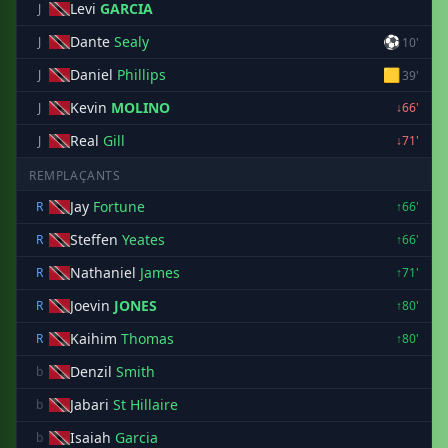
Levi
GARCIA
J
Dante
Sealy
⚽
J
10'
Daniel
Phillips
🟨
J
39'
Kevin
MOLINO
J
↓66'
Real
Gill
J
↓71'
REMPLAÇANTS
Jay
Fortune
R
↑66'
Steffen
Yeates
R
↑66'
Nathaniel
James
R
↑71'
Joevin
JONES
R
↑80'
Kaihim
Thomas
R
↑80'
Denzil
Smith
b
Jabari
St Hillaire
b
Isaiah
Garcia
b