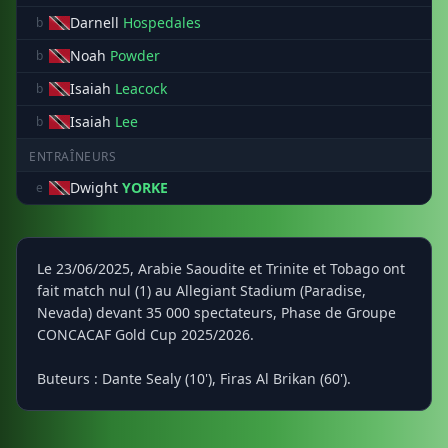
Darnell
Hospedales
b
Noah
Powder
b
Isaiah
Leacock
b
Isaiah
Lee
b
ENTRAÎNEURS
Dwight
YORKE
e
Le 23/06/2025, Arabie Saoudite et Trinite et Tobago ont
fait match nul (1) au Allegiant Stadium (Paradise,
Nevada) devant 35 000 spectateurs, Phase de Groupe
CONCACAF Gold Cup 2025/2026.
Buteurs : Dante Sealy (10'), Firas Al Brikan (60').