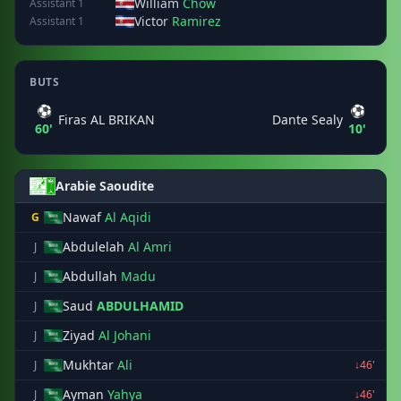
William
Chow
Assistant 1
Victor
Ramirez
Assistant 1
BUTS
⚽
⚽
Firas AL BRIKAN
Dante Sealy
60'
10'
Arabie Saoudite
Nawaf
Al Aqidi
G
Abdulelah
Al Amri
J
Abdullah
Madu
J
Saud
ABDULHAMID
J
Ziyad
Al Johani
J
Mukhtar
Ali
J
↓46'
Ayman
Yahya
J
↓46'