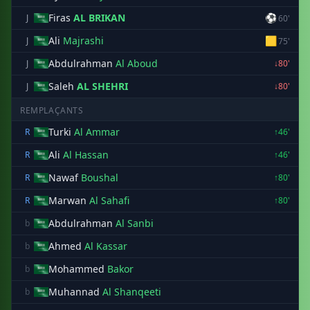
Firas
AL BRIKAN
⚽
J
60'
Ali
Majrashi
🟨
J
75'
Abdulrahman
Al Aboud
J
↓80'
Saleh
AL SHEHRI
J
↓80'
REMPLAÇANTS
Turki
Al Ammar
R
↑46'
Ali
Al Hassan
R
↑46'
Nawaf
Boushal
R
↑80'
Marwan
Al Sahafi
R
↑80'
Abdulrahman
Al Sanbi
b
Ahmed
Al Kassar
b
Mohammed
Bakor
b
Muhannad
Al Shanqeeti
b