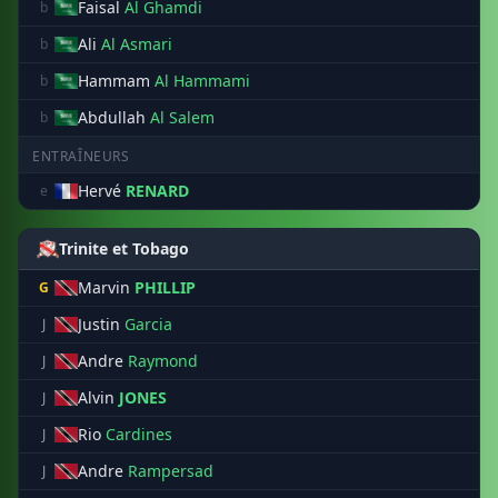
Faisal
Al Ghamdi
b
Ali
Al Asmari
b
Hammam
Al Hammami
b
Abdullah
Al Salem
b
ENTRAÎNEURS
Hervé
RENARD
e
Trinite et Tobago
Marvin
PHILLIP
G
Justin
Garcia
J
Andre
Raymond
J
Alvin
JONES
J
Rio
Cardines
J
Andre
Rampersad
J