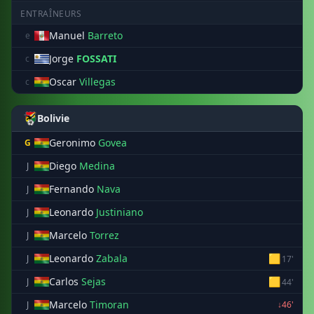
ENTRAÎNEURS
Manuel
Barreto
e
Jorge
FOSSATI
c
Oscar
Villegas
c
Bolivie
Geronimo
Govea
G
Diego
Medina
J
Fernando
Nava
J
Leonardo
Justiniano
J
Marcelo
Torrez
J
Leonardo
Zabala
🟨
J
17'
Carlos
Sejas
🟨
J
44'
Marcelo
Timoran
J
↓46'