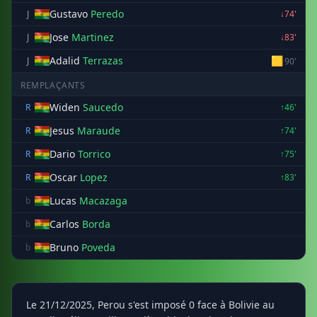
Gustavo
Peredo
J
↓74'
Jose
Martinez
J
↓83'
Adalid
Terrazas
🟨
J
90'
REMPLAÇANTS
Widen
Saucedo
R
↑46'
Jesus
Maraude
R
↑74'
Dario
Torrico
R
↑75'
Oscar
Lopez
R
↑83'
Lucas
Macazaga
b
Carlos
Borda
b
Bruno
Poveda
b
Le 21/12/2025, Perou s'est imposé 0 face à Bolivie au