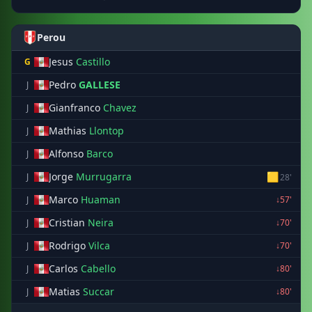
Perou
Jesus
Castillo
G
Pedro
GALLESE
J
Gianfranco
Chavez
J
Mathias
Llontop
J
Alfonso
Barco
J
Jorge
Murrugarra
🟨
J
28'
Marco
Huaman
J
↓57'
Cristian
Neira
J
↓70'
Rodrigo
Vilca
J
↓70'
Carlos
Cabello
J
↓80'
Matias
Succar
J
↓80'