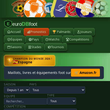
DB
euro
foot
E
Accueil
Pronostics
🏆 Palmarès
Joueurs
Équipes
Pays
Matchs
Compétitions
Saisons
Stades
Tournois
CHAMPION DU MONDE 2026 !
🏆
Espagne
Maillots, livres et équipements foot sur
🛒 Amazon.fr
SAISON
PAYS
TYPE
EQUIPE
COMPÉTITION