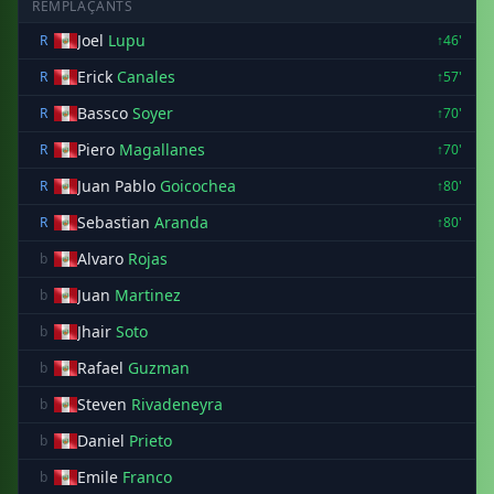
REMPLAÇANTS
Joel
Lupu
R
↑46'
Erick
Canales
R
↑57'
Bassco
Soyer
R
↑70'
Piero
Magallanes
R
↑70'
Juan Pablo
Goicochea
R
↑80'
Sebastian
Aranda
R
↑80'
Alvaro
Rojas
b
Juan
Martinez
b
Jhair
Soto
b
Rafael
Guzman
b
Steven
Rivadeneyra
b
Daniel
Prieto
b
Emile
Franco
b