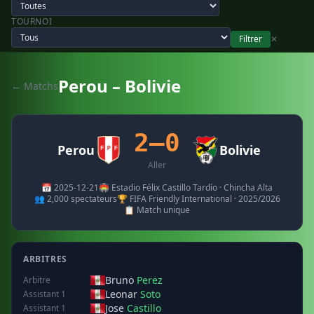
TOURNOI
Filtrer
✕
Perou – Bolivie
← Matchs
2–0
Perou
Bolivie
Aller
📅 2025-12-21
🏟️ Estadio Félix Castillo Tardío · Chincha Alta
👥 2,000 spectateurs
🏆 FIFA Friendly International · 2025/2026
📋 Match unique
ARBITRES
Bruno
Perez
Arbitre
Leonar
Soto
Assistant 1
Jose
Castillo
Assistant 1