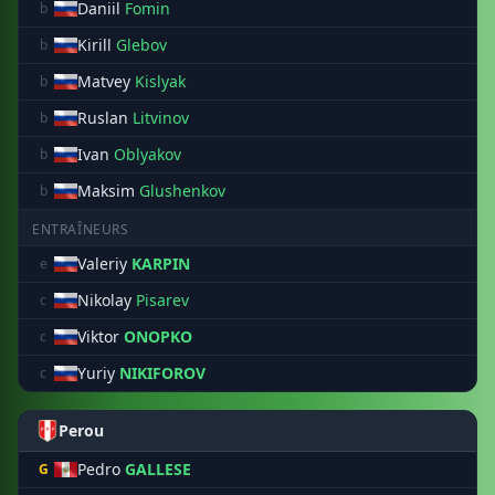
Daniil
Fomin
b
Kirill
Glebov
b
Matvey
Kislyak
b
Ruslan
Litvinov
b
Ivan
Oblyakov
b
Maksim
Glushenkov
b
ENTRAÎNEURS
Valeriy
KARPIN
e
Nikolay
Pisarev
c
Viktor
ONOPKO
c
Yuriy
NIKIFOROV
c
Perou
Pedro
GALLESE
G