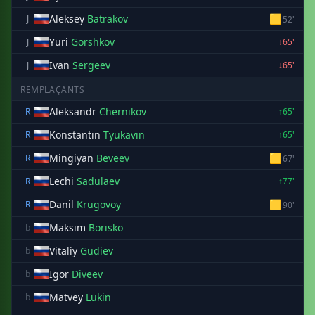
Aleksey
Batrakov
🟨
J
52'
Yuri
Gorshkov
J
↓65'
Ivan
Sergeev
J
↓65'
REMPLAÇANTS
Aleksandr
Chernikov
R
↑65'
Konstantin
Tyukavin
R
↑65'
Mingiyan
Beveev
🟨
R
67'
Lechi
Sadulaev
R
↑77'
Danil
Krugovoy
🟨
R
90'
Maksim
Borisko
b
Vitaliy
Gudiev
b
Igor
Diveev
b
Matvey
Lukin
b