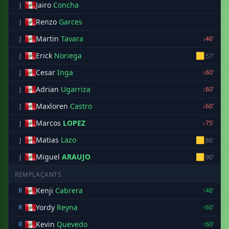
Jairo
Concha
J
Renzo
Garces
J
Martin
Tavara
J
↓46'
Erick
Noriega
🟨
J
57'
Cesar
Inga
J
↓60'
Adrian
Ugarriza
J
↓60'
Maxloren
Castro
J
↓60'
Marcos
LOPEZ
J
↓75'
Matias
Lazo
🟨
J
86'
Miguel
ARAUJO
🟨
J
90'
REMPLAÇANTS
Kenji
Cabrera
R
↑46'
Yordy
Reyna
R
↑60'
Kevin
Quevedo
R
↑60'