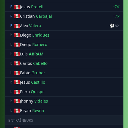
Jesus
Pretell
R
↑74'
Cristian
Carbajal
R
↑75'
Alex
Valera
⚽
R
82'
Diego
Enriquez
b
Diego
Romero
b
Luis
ABRAM
b
Carlos
Cabello
b
Fabio
Gruber
b
Jesus
Castillo
b
Piero
Quispe
b
Jhonny
Vidales
b
Bryan
Reyna
b
ENTRAÎNEURS