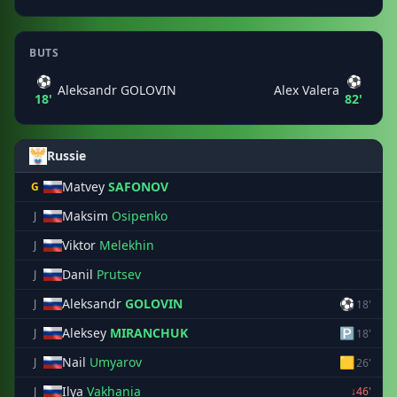
BUTS
⚽
⚽
Aleksandr GOLOVIN
Alex Valera
18'
82'
Russie
Matvey
SAFONOV
G
Maksim
Osipenko
J
Viktor
Melekhin
J
Danil
Prutsev
J
Aleksandr
GOLOVIN
⚽
J
18'
Aleksey
MIRANCHUK
🅿
J
18'
Nail
Umyarov
🟨
J
26'
Ilya
Vakhania
J
↓46'