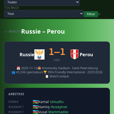
TOURNOI
Filtrer
✕
Russie – Perou
← Matchs
1–1
Russie
Perou
Aller
📅 2025-11-12
🏟️ Krestovsky Stadium · Saint-Petersbourg
👥 45,536 spectateurs
🏆 FIFA Friendly International · 2025/2026
📋 Match unique
ARBITRES
Kamal
Umudlu
Arbitre
Namiq
Huseynov
Assistant 1
Vusal
Mammadov
Assistant 1