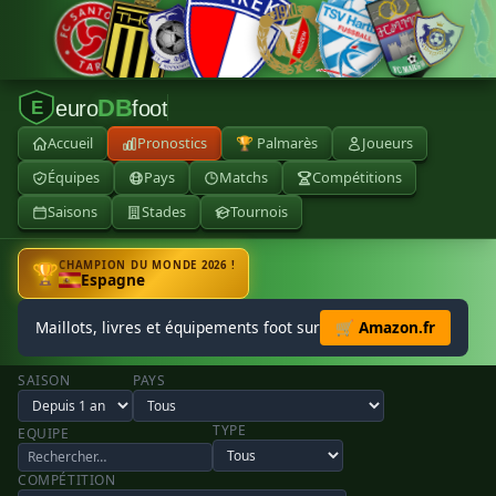
DB
euro
foot
E
Accueil
Pronostics
🏆 Palmarès
Joueurs
Équipes
Pays
Matchs
Compétitions
Saisons
Stades
Tournois
CHAMPION DU MONDE 2026 !
🏆
Espagne
Maillots, livres et équipements foot sur
🛒 Amazon.fr
SAISON
PAYS
TYPE
EQUIPE
COMPÉTITION