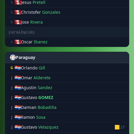
Jesus
Pretell
b
Christofer
Gonzales
b
Jose
Rivera
b
ENTRAÎNEURS
Oscar
Ibanez
e
Paraguay
Orlando
Gill
G
Omar
Alderete
J
Agustin
Sandez
J
Gustavo
GOMEZ
J
Damian
Bobadilla
J
Ramon
Sosa
J
Gustavo
Velazquez
🟨
J
27'