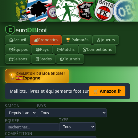
DB
euro
foot
E
Accueil
Pronostics
🏆 Palmarès
Joueurs
Équipes
Pays
Matchs
Compétitions
Saisons
Stades
Tournois
CHAMPION DU MONDE 2026 !
🏆
Espagne
Maillots, livres et équipements foot sur
🛒 Amazon.fr
SAISON
PAYS
TYPE
EQUIPE
COMPÉTITION