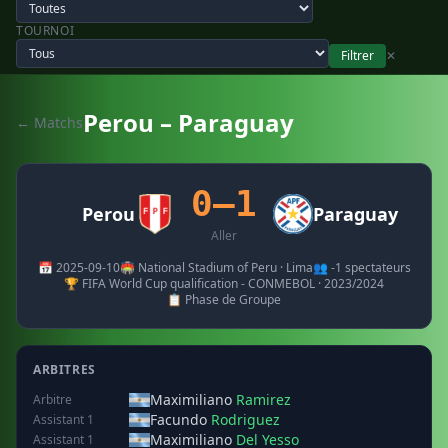
TOURNOI
Filtrer
✕
Perou – Paraguay
← Matchs
0–1
Perou
Paraguay
Aller
📅 2025-09-10
🏟️ National Stadium of Peru · Lima
👥 -1 spectateurs
🏆 FIFA World Cup qualification - CONMEBOL · 2023/2024
📋 Phase de Groupe
ARBITRES
Maximiliano
Ramirez
Arbitre
Facundo
Rodriguez
Assistant 1
Maximiliano
Del Yesso
Assistant 1