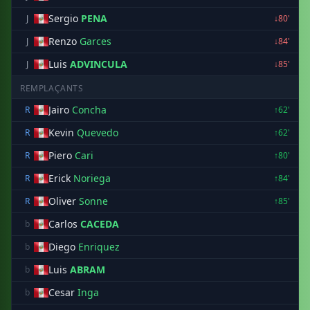
Sergio
PENA
J
↓80'
Renzo
Garces
J
↓84'
Luis
ADVINCULA
J
↓85'
REMPLAÇANTS
Jairo
Concha
R
↑62'
Kevin
Quevedo
R
↑62'
Piero
Cari
R
↑80'
Erick
Noriega
R
↑84'
Oliver
Sonne
R
↑85'
Carlos
CACEDA
b
Diego
Enriquez
b
Luis
ABRAM
b
Cesar
Inga
b