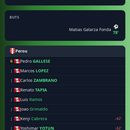
BUTS
⚽
Matias Galarza Fonda
78'
Perou
Pedro
GALLESE
G
Marcos
LOPEZ
J
Carlos
ZAMBRANO
J
Renato
TAPIA
J
Luis
Ramos
J
Joao
Grimaldo
J
Kenji
Cabrera
J
↓62'
Yoshimar
YOTUN
J
↓62'