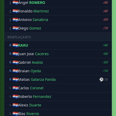
Ángel
ROMERO
J
↓46'
Ronaldo
Martinez
J
↓46'
Antonio
Sanabria
J
↓69'
Diego
Gomez
J
↓74'
REMPLAÇANTS
KAKU
R
↑46'
Juan Jose
Caceres
R
↑68'
Gabriel
Avalos
R
↑69'
Braian
Ojeda
R
↑74'
Matias
Galarza Fonda
⚽
R
78'
Carlos
Coronel
b
Roberto
Fernandez
b
Alexis
Duarte
b
Blas
Riveros
b