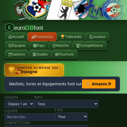
DB
euro
foot
E
Accueil
Pronostics
🏆 Palmarès
Joueurs
Équipes
Pays
Matchs
Compétitions
Saisons
Stades
Tournois
CHAMPION DU MONDE 2026 !
🏆
Espagne
Maillots, livres et équipements foot sur
🛒 Amazon.fr
SAISON
PAYS
TYPE
EQUIPE
COMPÉTITION