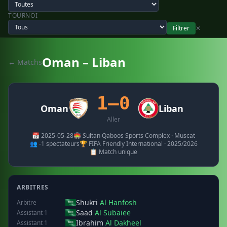
TOURNOI
Filtrer
✕
Oman – Liban
← Matchs
1–0
Oman
Liban
Aller
📅 2025-05-28
🏟️ Sultan Qaboos Sports Complex · Muscat
👥 -1 spectateurs
🏆 FIFA Friendly International · 2025/2026
📋 Match unique
ARBITRES
Shukri
Al Hanfosh
Arbitre
Saad
Al Subaiee
Assistant 1
Ibrahim
Al Dakheel
Assistant 1