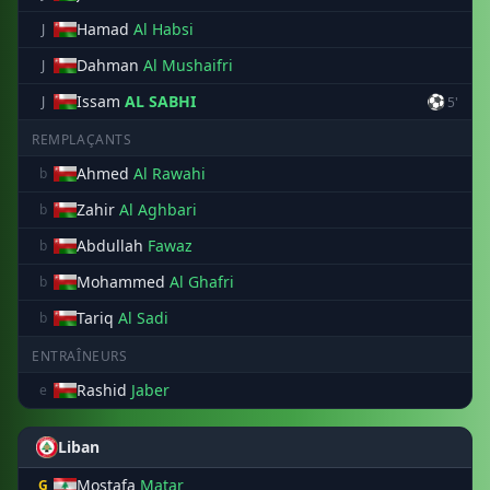
Hamad
Al Habsi
J
Dahman
Al Mushaifri
J
Issam
AL SABHI
⚽
J
5'
REMPLAÇANTS
Ahmed
Al Rawahi
b
Zahir
Al Aghbari
b
Abdullah
Fawaz
b
Mohammed
Al Ghafri
b
Tariq
Al Sadi
b
ENTRAÎNEURS
Rashid
Jaber
e
Liban
Mostafa
Matar
G