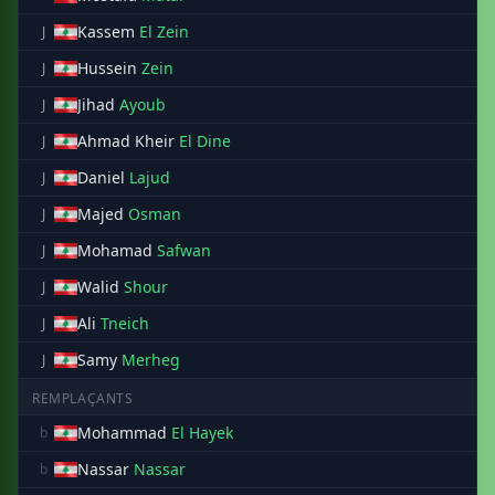
Kassem
El Zein
J
Hussein
Zein
J
Jihad
Ayoub
J
Ahmad Kheir
El Dine
J
Daniel
Lajud
J
Majed
Osman
J
Mohamad
Safwan
J
Walid
Shour
J
Ali
Tneich
J
Samy
Merheg
J
REMPLAÇANTS
Mohammad
El Hayek
b
Nassar
Nassar
b