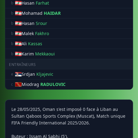
Hasan
Farhat
b
Mohamad
HAIDAR
b
Hasan
Srour
b
Malek
Fakhro
b
Ali
Kassas
b
Karim
Mekkaoui
b
ENTRAÎNEURS
Srdjan
Kljajevic
e
Miodrag
RADULOVIC
c
Le 28/05/2025, Oman s'est imposé 0 face à Liban au
Sultan Qaboos Sports Complex (Muscat), Match unique
FIFA Friendly International 2025/2026.
Buteur : Issam Al Sabhi (5').