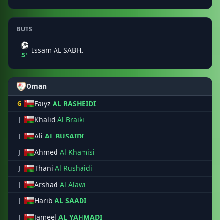
BUTS
⚽
Issam AL SABHI
5'
Oman
Faiyz
AL RASHEIDI
G
Khalid
Al Braiki
J
Ali
AL BUSAIDI
J
Ahmed
Al Khamisi
J
Thani
Al Rushaidi
J
Arshad
Al Alawi
J
Harib
AL SAADI
J
Jameel
AL YAHMADI
J